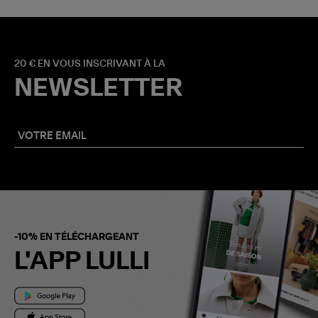
20 € EN VOUS INSCRIVANT À LA
NEWSLETTER
-10% EN TÉLÉCHARGEANT
L'APP LULLI