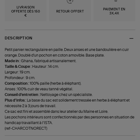
LIVRAISON
PAIEMENT EN
OFFERTE DÈS 150
RETOUR OFFERT
3X,4X
€
DESCRIPTION
Petit panier rectangulaire en paille. Deux anses et une bandoulière en cuir
orange. Doublé d'un pochon en coton amovible. Base plate.
Made in :
Ghana, fabriqué artisanalement.
Taille & Coupe :
Hauteur : 14 cm.
Largeur : 19 cm.
Profondeur : 9 cm.
Composition :
100% paille (herbe à éléphant).
Anses : 100% cuir de veau tanné végétal.
Conseil d'entretien :
Nettoyage chez un spécialiste.
Plus d'infos :
La base du sac est solidement tressée en herbe à éléphant et
nécessite 2 à 3 jours de travail.
Ce sac est fini et assemblé dans leur atelier du Maine et Loire.
Les pochons intérieurs sont confectionnés par des personnes en situation de
handicap travaillant à l’ISTA.
(ref-CHARCOTNORECT)