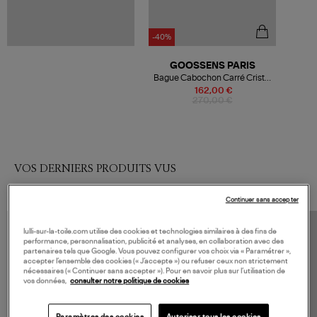
-40%
GOOSSENS PARIS
Bague Cabochon Carré Cristal
de Roche Vieux Rose
162,00 €
270,00 €
VOS DERNIERS PRODUITS VUS
Continuer sans accepter
lulli-sur-la-toile.com utilise des cookies et technologies similaires à des fins de
performance, personnalisation, publicité et analyses, en collaboration avec des
partenaires tels que Google. Vous pouvez configurer vos choix via « Paramétrer »,
accepter l’ensemble des cookies (« J’accepte ») ou refuser ceux non strictement
nécessaires (« Continuer sans accepter »). Pour en savoir plus sur l’utilisation de
vos données,
consulter notre politique de cookies
Paramètres des cookies
Autoriser tous les cookies