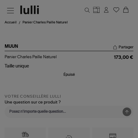
Aller au contenu principal
Accueil
Panier Charles Paille Naturel
MUUN
Partager
Panier
Panier Charles Paille Naturel
173,00 €
Charles
Paille
Taille
unique
Naturel
Épuisé
VOTRE CONSEILLÈRE LULLI
Une question sur ce produit ?