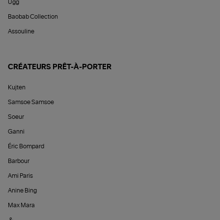
Ugg
Baobab Collection
Assouline
CRÉATEURS PRÊT-À-PORTER
Kujten
Samsoe Samsoe
Soeur
Ganni
Éric Bompard
Barbour
Ami Paris
Anine Bing
Max Mara