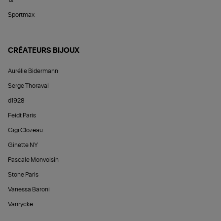
&
Sportmax
CRÉATEURS BIJOUX
Aurélie Bidermann
Serge Thoraval
d1928
Feidt Paris
Gigi Clozeau
Ginette NY
Pascale Monvoisin
Stone Paris
Vanessa Baroni
Vanrycke