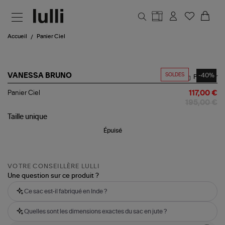
Aller au contenu principal
Accueil
Panier Ciel
SOLDES
-40%
VANESSA BRUNO
Partager
Panier
Panier Ciel
117,00 €
Ciel
195,00 €
Taille
unique
Épuisé
VOTRE CONSEILLÈRE LULLI
Une question sur ce produit ?
Ce sac est-il fabriqué en Inde ?
Quelles sont les dimensions exactes du sac en jute ?