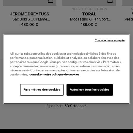
NOUVELLE COLLECTION
N
JEROME DREYFUSS
TORAL
Sac Bobi S Cuir Lamé
Mocassins Killian Sport
Veste
Champagne
Mousse
480,00 €
189,00 €
Continuer sans accepter
lulli-sur-la-toile.com utilise des cookies et technologies similaires à des fins de
performance, personnalisation, publicité et analyses, en collaboration avec des
partenaires tels que Google. Vous pouvez configurer vos choix via « Paramétrer »,
accepter l’ensemble des cookies (« J’accepte ») ou refuser ceux non strictement
nécessaires (« Continuer sans accepter »). Pour en savoir plus sur l’utilisation de
vos données,
consulter notre politique de cookies
Paramètres des cookies
Autoriser tous les cookies
LIVRAISON GRATUITE
à partir de 150 € d'achat*