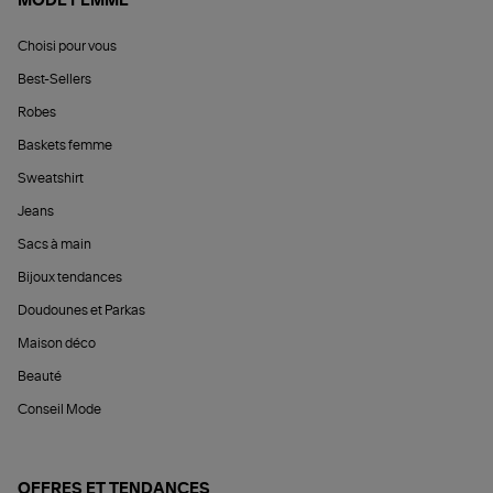
MODE FEMME
Choisi pour vous
Best-Sellers
Robes
Baskets femme
Sweatshirt
Jeans
Sacs à main
Bijoux tendances
Doudounes et Parkas
Maison déco
Beauté
Conseil Mode
OFFRES ET TENDANCES