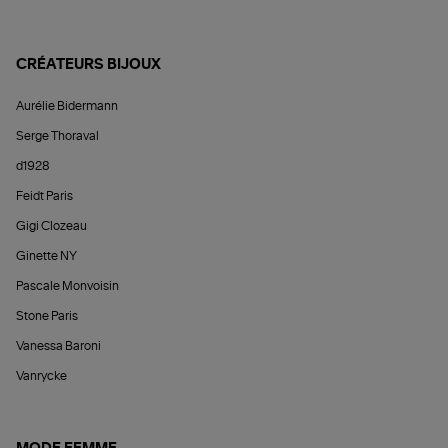
CRÉATEURS BIJOUX
Aurélie Bidermann
Serge Thoraval
d1928
Feidt Paris
Gigi Clozeau
Ginette NY
Pascale Monvoisin
Stone Paris
Vanessa Baroni
Vanrycke