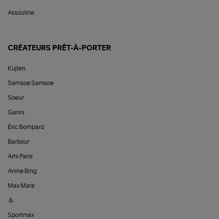
Assouline
CRÉATEURS PRÊT-À-PORTER
Kujten
Samsoe Samsoe
Soeur
Ganni
Éric Bompard
Barbour
Ami Paris
Anine Bing
Max Mara
&
Sportmax