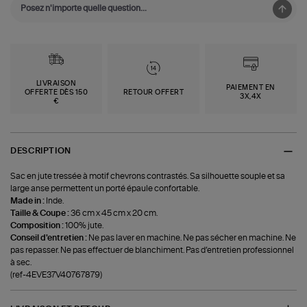
LIVRAISON
PAIEMENT EN
OFFERTE DÈS 150
RETOUR OFFERT
3X,4X
€
DESCRIPTION
Sac en jute tressée à motif chevrons contrastés. Sa silhouette souple et sa
large anse permettent un porté épaule confortable.
Made in :
Inde.
Taille & Coupe :
36 cm x 45 cm x 20 cm.
Composition :
100% jute.
Conseil d'entretien :
Ne pas laver en machine. Ne pas sécher en machine. Ne
pas repasser. Ne pas effectuer de blanchiment. Pas d’entretien professionnel
à sec.
(ref-4EVE37V40767879)