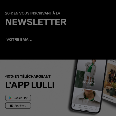
20 € EN VOUS INSCRIVANT À LA
NEWSLETTER
-10% EN TÉLÉCHARGEANT
L'APP LULLI