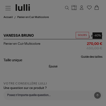
Aller au contenu principal
Accueil
Panier en Cuir Multicolore
SOLDES
-40%
VANESSA BRUNO
Partager
Panier
Panier en Cuir Multicolore
270,00 €
en
450,00 €
Cuir
Multicolore
Guide des tailles
Taille
unique
Épuisé
VOTRE CONSEILLÈRE LULLI
Une question sur ce produit ?