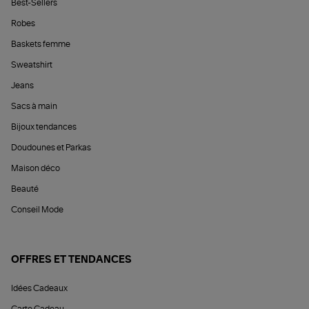
Best-Sellers
Robes
Baskets femme
Sweatshirt
Jeans
Sacs à main
Bijoux tendances
Doudounes et Parkas
Maison déco
Beauté
Conseil Mode
OFFRES ET TENDANCES
Idées Cadeaux