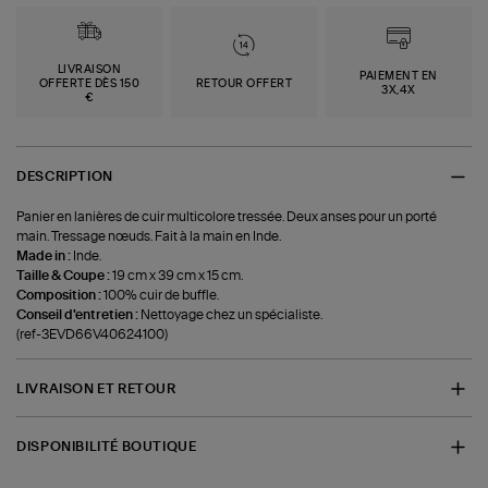
LIVRAISON
PAIEMENT EN
OFFERTE DÈS 150
RETOUR OFFERT
3X,4X
€
DESCRIPTION
Panier en lanières de cuir multicolore tressée. Deux anses pour un porté
main. Tressage nœuds. Fait à la main en Inde.
Made in :
Inde.
Taille & Coupe :
19 cm x 39 cm x 15 cm.
Composition :
100% cuir de buffle.
Conseil d'entretien :
Nettoyage chez un spécialiste.
(ref-3EVD66V40624100)
LIVRAISON ET RETOUR
DISPONIBILITÉ BOUTIQUE