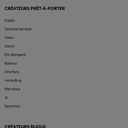
CRÉATEURS PRÊT-À-PORTER
Kujten
Samsoe Samsoe
Soeur
Ganni
Éric Bompard
Barbour
Ami Paris
Anine Bing
Max Mara
&
Sportmax
CRÉATEURS BIJOUX