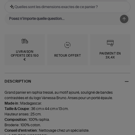
Quelles sont les dimensions exactes de ce panier ?
LIVRAISON
PAIEMENT EN
OFFERTE DÈS 150
RETOUR OFFERT
3X,4X
€
DESCRIPTION
Grand panier en raphia tressé, au motif ajouré, souligné de bandes
contrastées et du logo Vanessa Bruno. Anses pour un porté épaule.
Made in :
Madagascar.
Taille & Coupe :
36 cm x 44 cm x 13 cm.
Hauteur anses : 25 cm.
Composition :
100% raphia.
Broderie : 100% coton.
Conseil d'entretien :
Nettoyage chez un spécialiste.