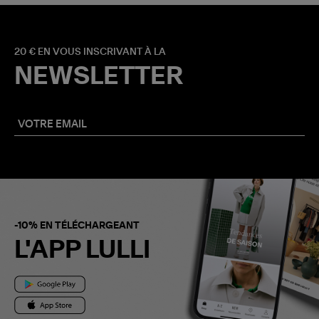
20 € EN VOUS INSCRIVANT À LA
NEWSLETTER
-10% EN TÉLÉCHARGEANT
L'APP LULLI