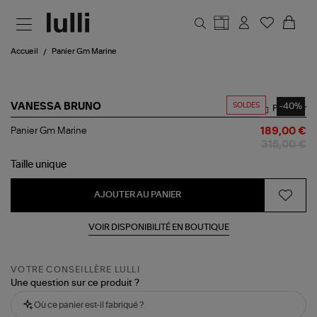
Aller au contenu principal
Accueil
Panier Gm Marine
SOLDES
-40%
VANESSA BRUNO
Partager
Panier
Panier Gm Marine
189,00 €
Gm
315,00 €
Marine
Taille
unique
AJOUTER AU PANIER
VOIR DISPONIBILITÉ EN BOUTIQUE
VOTRE CONSEILLÈRE LULLI
Une question sur ce produit ?
Où ce panier est-il fabriqué ?