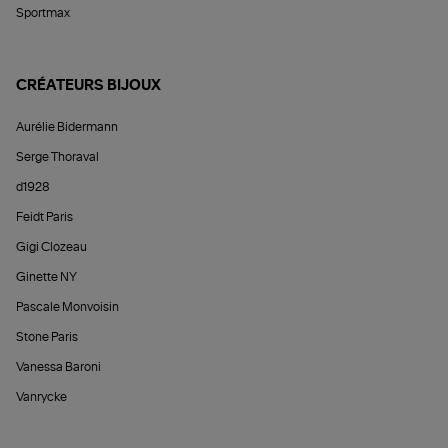
Sportmax
CRÉATEURS BIJOUX
Aurélie Bidermann
Serge Thoraval
d1928
Feidt Paris
Gigi Clozeau
Ginette NY
Pascale Monvoisin
Stone Paris
Vanessa Baroni
Vanrycke