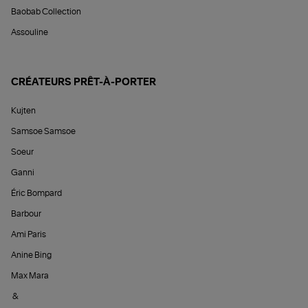
Baobab Collection
Assouline
CRÉATEURS PRÊT-À-PORTER
Kujten
Samsoe Samsoe
Soeur
Ganni
Éric Bompard
Barbour
Ami Paris
Anine Bing
Max Mara
&