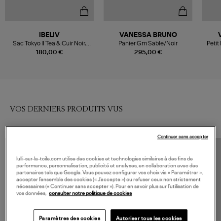
IBELIV
VANESSA BRUNO
Sac Tokyo II Tea & Cuir Noir,
Panier Gm Sable/Noir
Petit
Exclusivité Lulli
180,00 €
295,00 €
VOS DERNIERS PRODUITS VUS
Continuer sans accepter
lulli-sur-la-toile.com utilise des cookies et technologies similaires à des fins de
performance, personnalisation, publicité et analyses, en collaboration avec des
partenaires tels que Google. Vous pouvez configurer vos choix via « Paramétrer »,
accepter l’ensemble des cookies (« J’accepte ») ou refuser ceux non strictement
nécessaires (« Continuer sans accepter »). Pour en savoir plus sur l’utilisation de
vos données,
consulter notre politique de cookies
Paramètres des cookies
Autoriser tous les cookies