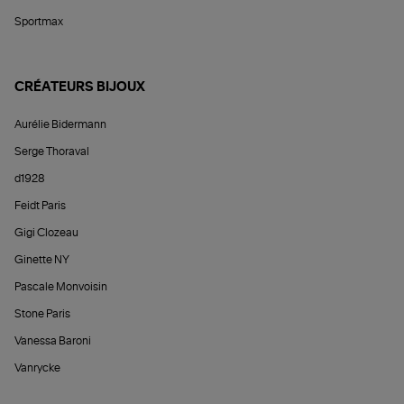
Sportmax
CRÉATEURS BIJOUX
Aurélie Bidermann
Serge Thoraval
d1928
Feidt Paris
Gigi Clozeau
Ginette NY
Pascale Monvoisin
Stone Paris
Vanessa Baroni
Vanrycke