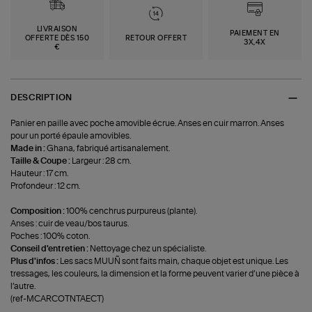
LIVRAISON
PAIEMENT EN
OFFERTE DÈS 150
RETOUR OFFERT
3X,4X
€
DESCRIPTION
Panier en paille avec poche amovible écrue. Anses en cuir marron. Anses
pour un porté épaule amovibles.
Made in :
Ghana, fabriqué artisanalement.
Taille & Coupe :
Largeur : 28 cm.
Hauteur : 17 cm.
Profondeur : 12 cm.
Composition :
100% cenchrus purpureus (plante).
Anses : cuir de veau/bos taurus.
Poches : 100% coton.
Conseil d'entretien :
Nettoyage chez un spécialiste.
Plus d'infos :
Les sacs MUUÑ sont faits main, chaque objet est unique. Les
tressages, les couleurs, la dimension et la forme peuvent varier d’une pièce à
l’autre.
(ref-MCARCOTNTAECT)