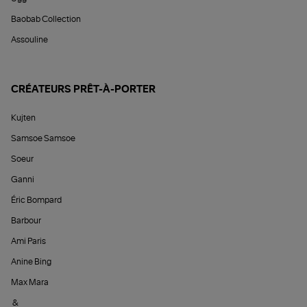
Baobab Collection
Assouline
CRÉATEURS PRÊT-À-PORTER
Kujten
Samsoe Samsoe
Soeur
Ganni
Éric Bompard
Barbour
Ami Paris
Anine Bing
Max Mara
&