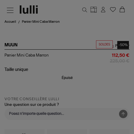
Aller au contenu principal
Accueil
Panier Mini Caba Marron
SOLDES
-50%
MUUN
Partager
Panier
Panier Mini Caba Marron
112,50 €
Mini
225,00 €
Caba
Marron
Taille
unique
Épuisé
VOTRE CONSEILLÈRE LULLI
Une question sur ce produit ?