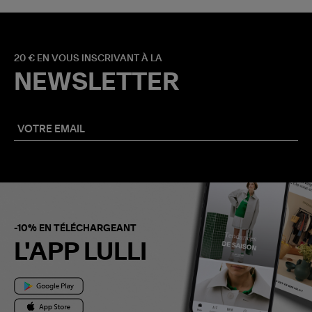
20 € EN VOUS INSCRIVANT À LA
NEWSLETTER
-10% EN TÉLÉCHARGEANT
L'APP LULLI