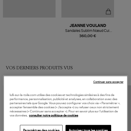
JEANNE VOULAND
Sandales Sublim Nœud Cuir
Suédé Taupe
360,00 €
VOS DERNIERS PRODUITS VUS
Continuer sans accepter
lulli-sur-la-toile.com utilise des cookies et technologies similaires à des fins de
performance, personnalisation, publicité et analyses, en collaboration avec des
partenaires tels que Google. Vous pouvez configurer vos choix via « Paramétrer »,
accepter l’ensemble des cookies (« J’accepte ») ou refuser ceux non strictement
nécessaires (« Continuer sans accepter »). Pour en savoir plus sur l’utilisation de
vos données,
consulter notre politique de cookies
Paramètres des cookies
Autoriser tous les cookies