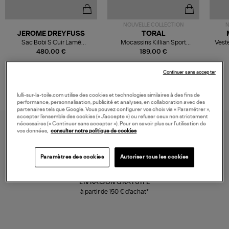
NOUVELLE COLLECTION
N
JEROME DREYFUSS
TORAL
Sac Bobi S Cuir Lamé
Mocassins Killian Sport
Veste
Champagne
Mousse
480,00 €
189,00 €
Continuer sans accepter
lulli-sur-la-toile.com utilise des cookies et technologies similaires à des fins de
performance, personnalisation, publicité et analyses, en collaboration avec des
partenaires tels que Google. Vous pouvez configurer vos choix via « Paramétrer »,
accepter l’ensemble des cookies (« J’accepte ») ou refuser ceux non strictement
nécessaires (« Continuer sans accepter »). Pour en savoir plus sur l’utilisation de
vos données,
consulter notre politique de cookies
Paramètres des cookies
Autoriser tous les cookies
LIVRAISON GRATUITE
à partir de 150 € d'achat*