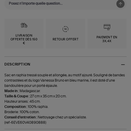
LIVRAISON
PAIEMENT EN
OFFERTE DÈS 150
RETOUR OFFERT
3X,4X
€
DESCRIPTION
Sac en raphia tressé souple et allongée, au motif ajouré. Souligné de bandes
contrastées et du logo Vanessa Bruno en bleu marine, il est doté d’une
bandoulière pour un porté épaule.
Made in :
Madagascar.
Taille & Coupe :
27 cm x 35 cm x 20 cm.
Hauteur anses : 45 cm.
Composition :
100% raphia.
Broderie : 100% coton.
Conseil d'entretien :
Nettoyage chez un spécialiste.
(ref-6EVE60V40890888)