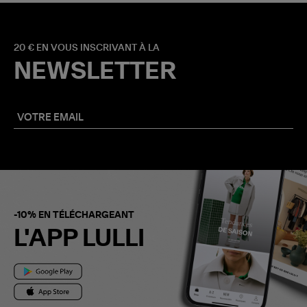
20 € EN VOUS INSCRIVANT À LA
NEWSLETTER
-10% EN TÉLÉCHARGEANT
L'APP LULLI