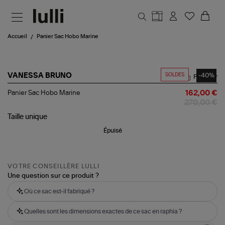
Aller au contenu principal
Accueil
Panier Sac Hobo Marine
SOLDES
-40%
VANESSA BRUNO
Partager
Panier
Panier Sac Hobo Marine
162,00 €
Sac
270,00 €
Hobo
Marine
Taille
unique
Épuisé
VOTRE CONSEILLÈRE LULLI
Une question sur ce produit ?
Où ce sac est-il fabriqué ?
Quelles sont les dimensions exactes de ce sac en raphia ?