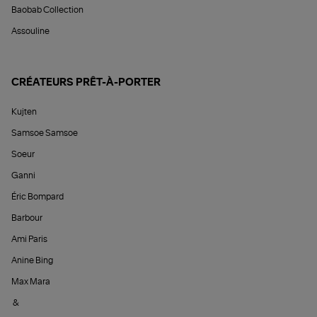
Baobab Collection
Assouline
CRÉATEURS PRÊT-À-PORTER
Kujten
Samsoe Samsoe
Soeur
Ganni
Éric Bompard
Barbour
Ami Paris
Anine Bing
Max Mara
&