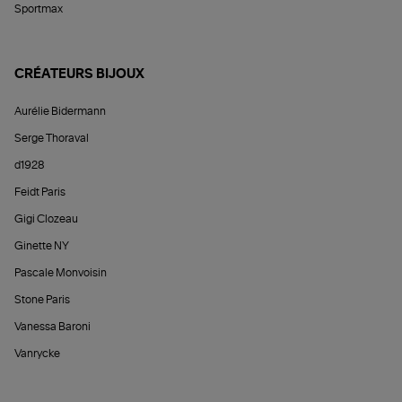
Sportmax
CRÉATEURS BIJOUX
Aurélie Bidermann
Serge Thoraval
d1928
Feidt Paris
Gigi Clozeau
Ginette NY
Pascale Monvoisin
Stone Paris
Vanessa Baroni
Vanrycke