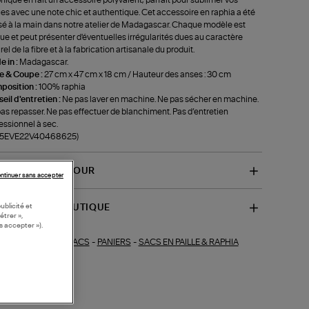
es avec une note chic et authentique. Cet accessoire en raphia a été
sé à la main dans notre atelier de Madagascar. Chaque modèle est
ue et peut présenter d'éventuelles irrégularités dues au caractère
rel de la fibre et à la fabrication artisanale du produit.
 in :
Madagascar.
le & Coupe :
27 cm x 47 cm x 18 cm / Hauteur des anses : 30 cm
position :
100% raphia
eil d'entretien :
Ne pas laver en machine. Ne pas sécher en machine.
as repasser. Ne pas effectuer de blanchiment. Pas d’entretien
essionnel à sec.
f-5EVE22V40468625)
VRAISON ET RETOUR
ntinuer sans accepter
ublicité et
SPONIBILITÉ BOUTIQUE
étrer »,
s accepter »).
SACS
-
PANIERS
-
SACS EN PAILLE & RAPHIA
ections similaires :