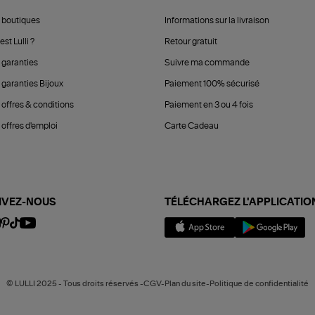
 boutiques
Informations sur la livraison
est Lulli ?
Retour gratuit
 garanties
Suivre ma commande
 garanties Bijoux
Paiement 100% sécurisé
 offres & conditions
Paiement en 3 ou 4 fois
offres d'emploi
Carte Cadeau
IVEZ-NOUS
TÉLÉCHARGEZ L'APPLICATIO
© LULLI 2025 - Tous droits réservés -CGV-Plan du site-Politique de confidentialité