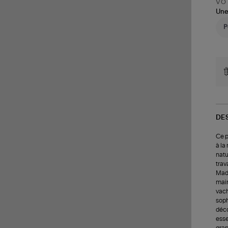
VOT
Une
DE
Ce p
à la
natu
trav
Mada
main
vach
soph
déco
esse
grap