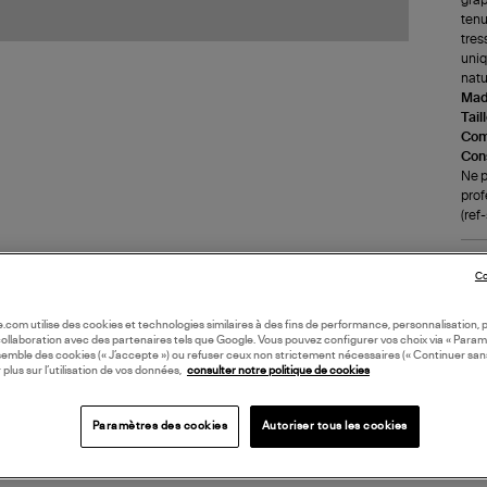
tenu
tres
uniq
natu
Made
Tail
Com
Cons
Ne p
prof
(re
LI
Co
oile.com utilise des cookies et technologies similaires à des fins de performance, personnalisation, p
DI
collaboration avec des partenaires tels que Google. Vous pouvez configurer vos choix via « Param
semble des cookies (« J’accepte ») ou refuser ceux non strictement nécessaires (« Continuer san
 plus sur l’utilisation de vos données,
consulter notre politique de cookies
Coll
Paramètres des cookies
Autoriser tous les cookies