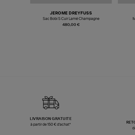
N
JEROME DREYFUSS
te
Sac Bobi S Cuir Lamé Champagne
M
480,00 €
LIVRAISON GRATUITE
RET
à partir de 150 € d'achat*
d