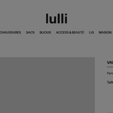
CHAUSSURES
SACS
BIJOUX
ACCESS & BEAUTÉ
LUI
MAISON
VA
Pan
Pani
Ver
Tail