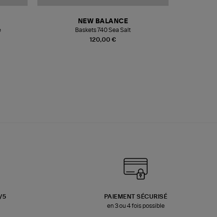
NEW BALANCE
e
Baskets 740 Sea Salt
Veste
120,00 €
3/5
PAIEMENT SÉCURISÉ
en 3 ou 4 fois possible