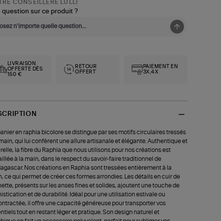
RE CONSEILLÈRE LULLI
 question sur ce produit ?
LIVRAISON
RETOUR
PAIEMENT EN
OFFERTE DÈS
OFFERT
3X,4X
150 €
SCRIPTION
anier en raphia bicolore se distingue par ses motifs circulaires tressés
 main, qui lui confèrent une allure artisanale et élégante. Authentique et
relle, la fibre du Raphia que nous utilisons pour nos créations est
aillée à la main, dans le respect du savoir-faire traditionnel de
gascar. Nos créations en Raphia sont tressées entièrement à la
, ce qui permet de créer ces formes arrondies. Les détails en cuir de
ette, présents sur les anses fines et solides, ajoutent une touche de
istication et de durabilité. Idéal pour une utilisation estivale ou
ntractée, il offre une capacité généreuse pour transporter vos
ntiels tout en restant léger et pratique. Son design naturel et
hique en fait un accessoire polyvalent, parfait pour sublimer vos