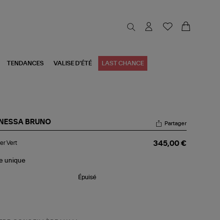
TENDANCES
VALISE D'ÉTÉ
LAST CHANCE
NESSA BRUNO
Partager
ier
er Vert
345,00 €
t
le
unique
Épuisé