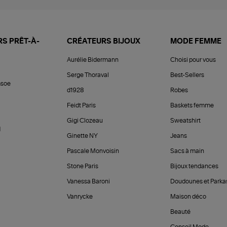
S PRÊT-À-
CRÉATEURS BIJOUX
MODE FEMME
Aurélie Bidermann
Choisi pour vous
Serge Thoraval
Best-Sellers
soe
d1928
Robes
Feidt Paris
Baskets femme
Gigi Clozeau
Sweatshirt
d
Ginette NY
Jeans
Pascale Monvoisin
Sacs à main
Stone Paris
Bijoux tendances
Vanessa Baroni
Doudounes et Parka
Vanrycke
Maison déco
Beauté