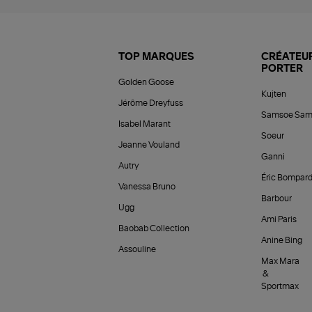
TOP MARQUES
CRÉATEUR
PORTER
Golden Goose
Kujten
Jérôme Dreyfuss
Samsoe Sam
Isabel Marant
Soeur
Jeanne Vouland
Ganni
Autry
Éric Bompar
Vanessa Bruno
Barbour
Ugg
Ami Paris
Baobab Collection
Anine Bing
Assouline
Max Mara
&
Sportmax