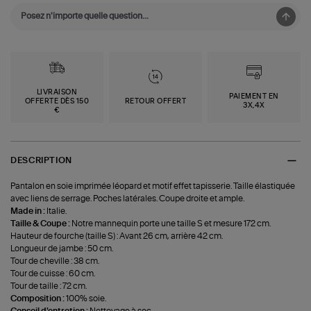
LIVRAISON
PAIEMENT EN
OFFERTE DÈS 150
RETOUR OFFERT
3X,4X
€
DESCRIPTION
Pantalon en soie imprimée léopard et motif effet tapisserie. Taille élastiquée
avec liens de serrage. Poches latérales. Coupe droite et ample.
Made in :
Italie.
Taille & Coupe :
Notre mannequin porte une taille S et mesure 172 cm.
Hauteur de fourche (taille S) : Avant 26 cm, arrière 42 cm.
Longueur de jambe : 50 cm.
Tour de cheville : 38 cm.
Tour de cuisse : 60 cm.
Tour de taille : 72 cm.
Composition :
100% soie.
Conseil d'entretien :
Nettoyage à sec.