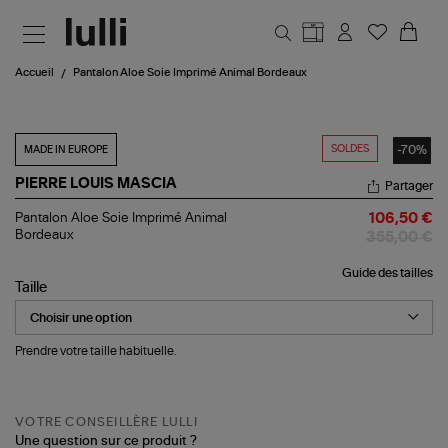
Aller au contenu principal
Accueil
Pantalon Aloe Soie Imprimé Animal Bordeaux
SOLDES
-70%
MADE IN EUROPE
PIERRE LOUIS MASCIA
Partager
Pantalon
Pantalon Aloe Soie Imprimé Animal
106,50 €
Aloe
Bordeaux
355,00 €
Soie
Imprimé
Guide des tailles
Animal
Taille
Bordeaux
Prendre votre taille habituelle.
VOTRE CONSEILLÈRE LULLI
Une question sur ce produit ?