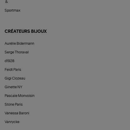
&
Sportmax
CRÉATEURS BIJOUX
Aurélie Bidermann
Serge Thoraval
d1928
Feidt Paris
Gigi Clozeau
Ginette NY
Pascale Monvoisin
Stone Paris
Vanessa Baroni
Vanrycke