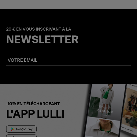
20 € EN VOUS INSCRIVANT À LA
NEWSLETTER
-10% EN TÉLÉCHARGEANT
L'APP LULLI