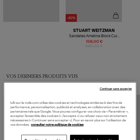
-60%
STUART WEITZMAN
Sandales Amelina Block Cuir
Suédé Dolce
158,00 €
395,00 €
VOS DERNIERS PRODUITS VUS
Continuer sans accepter
lulli-sur-la-toile.com utilise des cookies et technologies similaires à des fins de
performance, personnalisation, publicité et analyses, en collaboration avec des
partenaires tels que Google. Vous pouvez configurer vos choix via « Paramétrer »,
accepter l’ensemble des cookies (« J’accepte ») ou refuser ceux non strictement
nécessaires (« Continuer sans accepter »). Pour en savoir plus sur l’utilisation de
vos données,
consulter notre politique de cookies