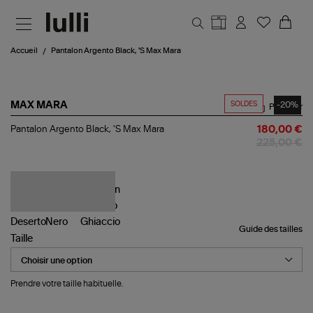
Aller au contenu principal
Accueil
Pantalon Argento Black, 'S Max Mara
SOLDES
-20%
MAX MARA
Partager
Pantalon
Pantalon Argento Black, 'S Max Mara
180,00 €
Argento
225,00 €
Black,
'S
Max
Mara
Guide des tailles
Taille
Prendre votre taille habituelle.