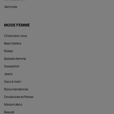
Vanrycke
MODE FEMME
Choisi pour vous
Best-Sellers
Robes
Baskets femme
Sweatshirt
Jeans
Sacs à main
Bijoux tendances
Doudounes et Parkas
Maison déco
Beauté