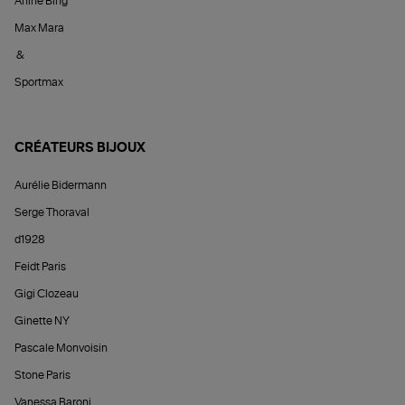
Anine Bing
Max Mara
&
Sportmax
CRÉATEURS BIJOUX
Aurélie Bidermann
Serge Thoraval
d1928
Feidt Paris
Gigi Clozeau
Ginette NY
Pascale Monvoisin
Stone Paris
Vanessa Baroni