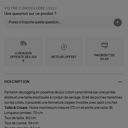
VOTRE CONSEILLÈRE LULLI
Une question sur ce produit ?
LIVRAISON
PAIEMENT EN
OFFERTE DÈS 150
RETOUR OFFERT
3X,4X
€
DESCRIPTION
Pantalon de jogging en popeline de pur coton caractérisé par une jambe
droite et une taille élastiquée à cordon de serrage. Doté de poches italiennes
sur les côtés, il possède une fermeture zippée invisible avec petit crochet.
Taille & Coupe :
Notre mannequin mesure 172 cm et porte une taille 36.
Longueur jambes : 70 cm
Tour de taille : 80 cm
Tour de cuisse : 54 cm