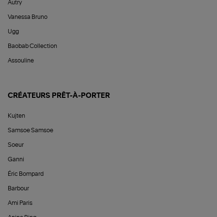
Autry
Vanessa Bruno
Ugg
Baobab Collection
Assouline
CRÉATEURS PRÊT-À-PORTER
Kujten
Samsoe Samsoe
Soeur
Ganni
Éric Bompard
Barbour
Ami Paris