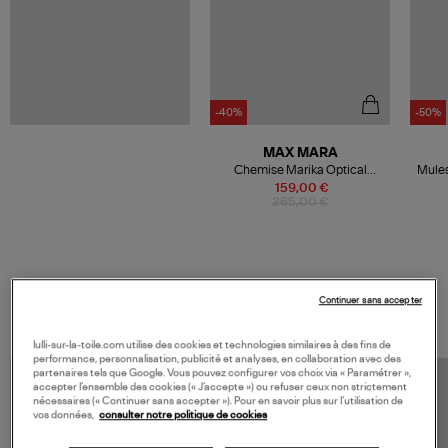
-40%
-50%
MAX MARA
Chemise Marika Optical
Mules
White, 'S Max Mara
159,00 €
265,00 €
VOS DERNIERS PRODUITS VUS
Continuer sans accepter
lulli-sur-la-toile.com utilise des cookies et technologies similaires à des fins de
performance, personnalisation, publicité et analyses, en collaboration avec des
partenaires tels que Google. Vous pouvez configurer vos choix via « Paramétrer »,
accepter l’ensemble des cookies (« J’accepte ») ou refuser ceux non strictement
nécessaires (« Continuer sans accepter »). Pour en savoir plus sur l’utilisation de
vos données,
consulter notre politique de cookies