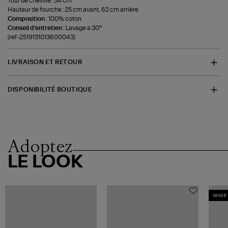
Tour de cheville : 54 cm
Hauteur de fourche : 25 cm avant, 62 cm arrière
Composition :
100% coton.
Conseil d'entretien :
Lavage a 30°
(ref-2519131013600043)
LIVRAISON ET RETOUR
DISPONIBILITÉ BOUTIQUE
Adoptez
LE LOOK
MADE 