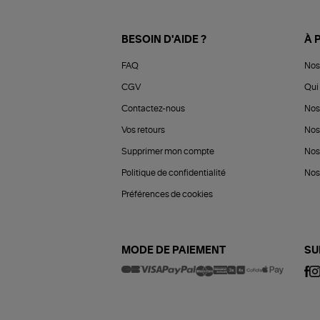
BESOIN D'AIDE ?
À 
FAQ
Nos
CGV
Qui 
Contactez-nous
Nos
Vos retours
Nos
Supprimer mon compte
Nos
Politique de confidentialité
Nos 
Préférences de cookies
MODE DE PAIEMENT
SU