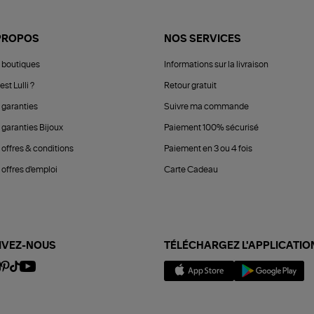
PROPOS
NOS SERVICES
 boutiques
Informations sur la livraison
est Lulli ?
Retour gratuit
 garanties
Suivre ma commande
 garanties Bijoux
Paiement 100% sécurisé
 offres & conditions
Paiement en 3 ou 4 fois
offres d'emploi
Carte Cadeau
IVEZ-NOUS
TÉLÉCHARGEZ L'APPLICATIO