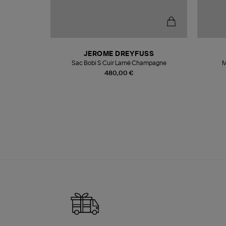
N
JEROME DREYFUSS
te
Sac Bobi S Cuir Lamé Champagne
M
480,00 €