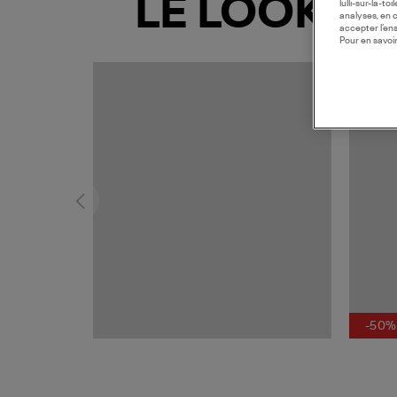
LE LOOK
lulli-sur-la-t
analyses, en 
accepter l’en
Pour en savoir
-50%