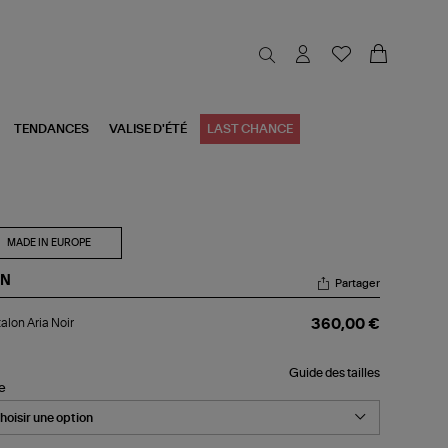
TENDANCES
VALISE D'ÉTÉ
LAST CHANCE
MADE IN EUROPE
N
Partager
talon
alon Aria Noir
360,00 €
a
r
Guide des tailles
le