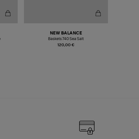
NEW BALANCE
e
Baskets 740 Sea Salt
Veste
120,00 €