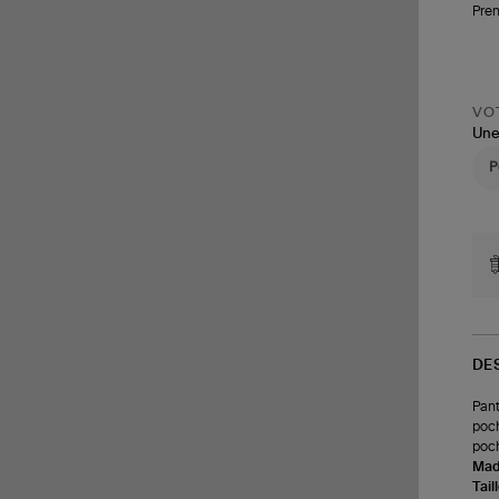
Pren
VOT
Une
DE
Pant
poch
poch
Made
Tail