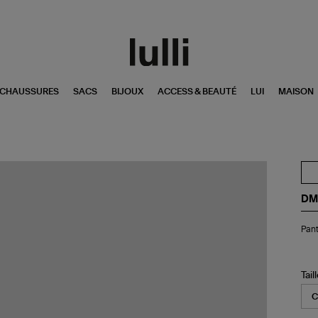
CHAUSSURES
SACS
BIJOUX
ACCESS & BEAUTÉ
LUI
MAISON
DM
Pan
Pant
Ari
Noi
Tail