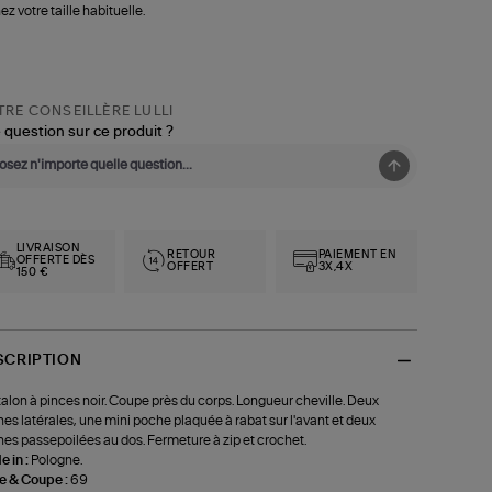
ez votre taille habituelle.
RE CONSEILLÈRE LULLI
 question sur ce produit ?
LIVRAISON
RETOUR
PAIEMENT EN
OFFERTE DÈS
OFFERT
3X,4X
150 €
SCRIPTION
alon à pinces noir. Coupe près du corps. Longueur cheville. Deux
es latérales, une mini poche plaquée à rabat sur l'avant et deux
es passepoilées au dos. Fermeture à zip et crochet.
 in :
Pologne.
le & Coupe :
69