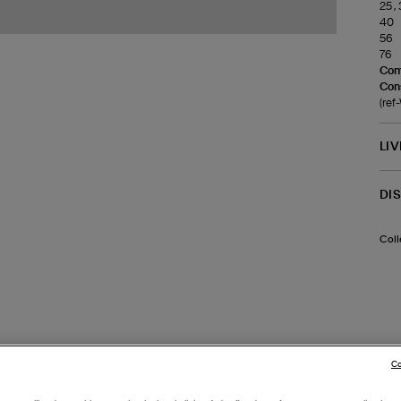
25 , 
40
56
76
Com
Cons
(re
LI
DI
Coll
Co