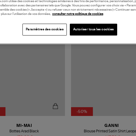
oile.com utilise des cookies et technologies similaires à des fins de performance, personnalisation, p
collaboration avec des partenaires tels que Google. Vous pouvez configurer vos choix via « Param
semble des cookies (« J’accepte ») ou refuser ceux non strictement nécessaires (« Continuer san
 plus sur l’utilisation de vos données,
consulter notre politique de cookies
Paramètres des cookies
Autoriser tous les cookies
-50%
MI-MAI
GANNI
Bottes Arad Black
Blouse Printed Satin Shirt Leop