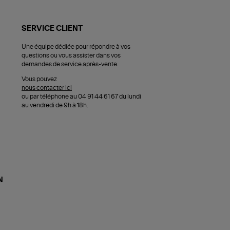
SERVICE CLIENT
Une équipe dédiée pour répondre à vos
questions ou vous assister dans vos
demandes de service après-vente.
Vous pouvez
nous contacter ici
ou par téléphone au 04 91 44 61 67 du lundi
au vendredi de 9h à 18h.
N