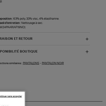
31
position :
63% poly, 33% visc, 4% élasthanne.
eil d'entretien :
Nettoyage à sec.
f-W24PAARIAF19NO)
VRAISON ET RETOUR
SPONIBILITÉ BOUTIQUE
PANTALONS
-
PANTALON NOIR
ections similaires :
ntinuer sans accepter