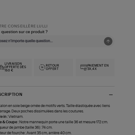
RE CONSEILLÈRE LULLI
 question sur ce produit ?
LIVRAISON
RETOUR
PAIEMENT EN
OFFERTE DÈS
OFFERT
3X,4X
150 €
SCRIPTION
alon en soie beige ornée de motifs verts. Taille élastiquée avec liens
errage. Deux poches dissimulées dans les coutures.
 in :
Vietnam.
le & Coupe :
Notre mannequin porte une taille 36 et mesure 172 cm.
ueur de jambe (taille 36) : 74 cm.
eur de fourche : Avant 35 cm, arrière 40 cm.