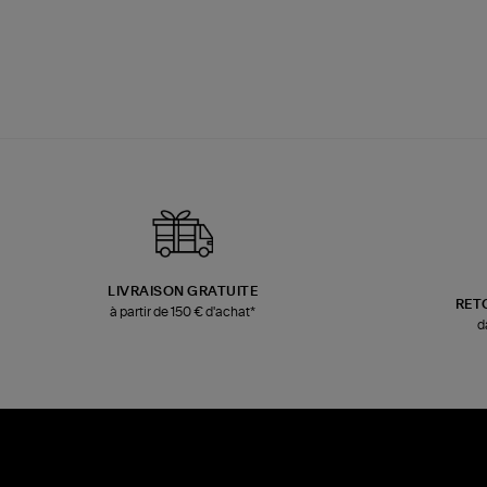
LIVRAISON GRATUITE
RET
à partir de 150 € d'achat*
d