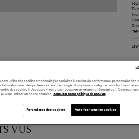
Tour
Tour
Tour
Com
Cons
(re
LI
DI
Co
oile.com utilise des cookies et technologies similaires à des fins de performance, personnalisation, p
collaboration avec des partenaires tels que Google. Vous pouvez configurer vos choix via « Param
semble des cookies (« J’accepte ») ou refuser ceux non strictement nécessaires (« Continuer san
 plus sur l’utilisation de vos données,
consulter notre politique de cookies
Paramètres des cookies
Autoriser tous les cookies
TS VUS