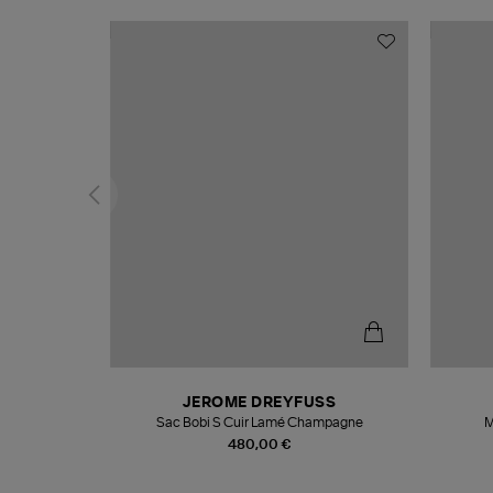
N
JEROME DREYFUSS
te
Sac Bobi S Cuir Lamé Champagne
M
480,00 €