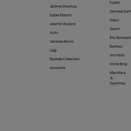
Kujten
Jérôme Dreyfuss
Samsoe Sam
Isabel Marant
Soeur
Jeanne Vouland
Ganni
Autry
Éric Bompar
Vanessa Bruno
Barbour
Ugg
Ami Paris
Baobab Collection
Anine Bing
Assouline
Max Mara
&
Sportmax