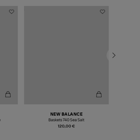
NEW BALANCE
e
Baskets 740 Sea Salt
Veste
120,00 €