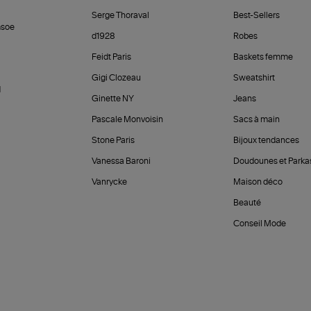
Serge Thoraval
Best-Sellers
soe
d1928
Robes
Feidt Paris
Baskets femme
Gigi Clozeau
Sweatshirt
d
Ginette NY
Jeans
Pascale Monvoisin
Sacs à main
Stone Paris
Bijoux tendances
Vanessa Baroni
Doudounes et Parka
Vanrycke
Maison déco
Beauté
Conseil Mode