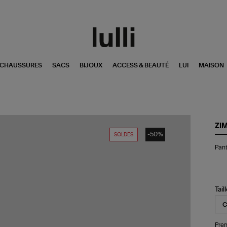
CHAUSSURES
SACS
BIJOUX
ACCESS & BEAUTÉ
LUI
MAISON
ZI
-50%
SOLDES
Pan
Pant
Au
Kha
Flo
Tail
Pren