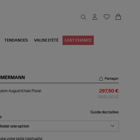
TENDANCES
VALISE D'ÉTÉ
LAST CHANCE
MMERMANN
Partager
talon
alon August Khaki Floral
297,50 €
gust
ki
595,00 €
ral
Guide des tailles
le
dre votre taille habituelle.