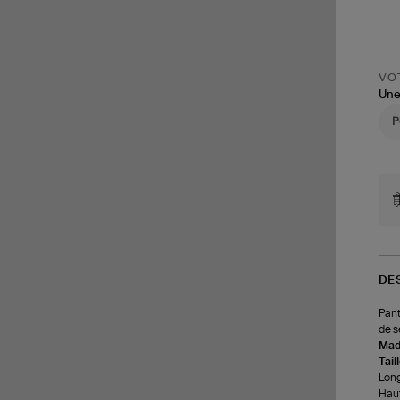
VOT
Une
DE
Pant
de s
Made
Tail
Long
Haut