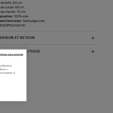
 de taille : 64 cm.
 de cuisse : 68 cm.
 de cheville : 70 cm.
position :
100% soie.
eil d'entretien :
Nettoyage à sec.
f-8329PRS242KHF)
VRAISON ET RETOUR
SPONIBILITÉ BOUTIQUE
ntinuer sans accepter
ublicité et
étrer »,
s accepter »).