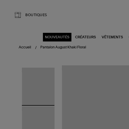
Aller au contenu principal
BOUTIQUES
NOUVEAUTÉS
CRÉATEURS
VÊTEMENTS
Accueil
Pantalon August Khaki Floral