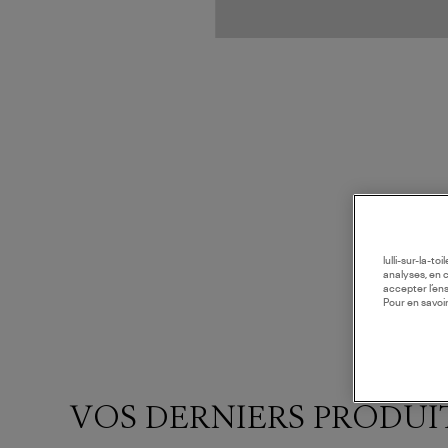
lulli-sur-la-t
analyses, en 
accepter l’en
Pour en savoir
VOS DERNIERS PRODUI