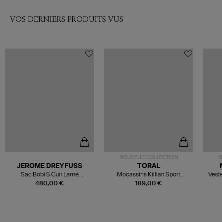
VOS DERNIERS PRODUITS VUS
NOUVELLE COLLECTION
N
JEROME DREYFUSS
TORAL
Sac Bobi S Cuir Lamé
Mocassins Killian Sport
Veste
Champagne
Mousse
480,00 €
189,00 €