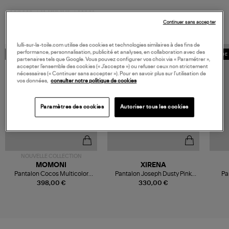
VOUS AIMEREZ AUSSI
Continuer sans accepter
lulli-sur-la-toile.com utilise des cookies et technologies similaires à des fins de
performance, personnalisation, publicité et analyses, en collaboration avec des
MADE IN EUROPE
MADE 
partenaires tels que Google. Vous pouvez configurer vos choix via « Paramétrer »,
accepter l’ensemble des cookies (« J’accepte ») ou refuser ceux non strictement
nécessaires (« Continuer sans accepter »). Pour en savoir plus sur l’utilisation de
vos données,
consulter notre politique de cookies
Paramètres des cookies
Autoriser tous les cookies
NOUVELLE COLLECTION
MOMONI
XIRENA
Pantalon Cocos Multicolor
Pantalon Joseph Dusty Pink
Pa
Amarena
Stripe
398,00 €
330,00 €