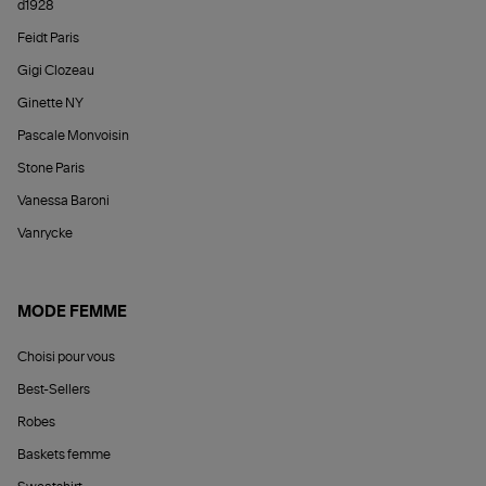
d1928
Feidt Paris
Gigi Clozeau
Ginette NY
Pascale Monvoisin
Stone Paris
Vanessa Baroni
Vanrycke
MODE FEMME
Choisi pour vous
Best-Sellers
Robes
Baskets femme