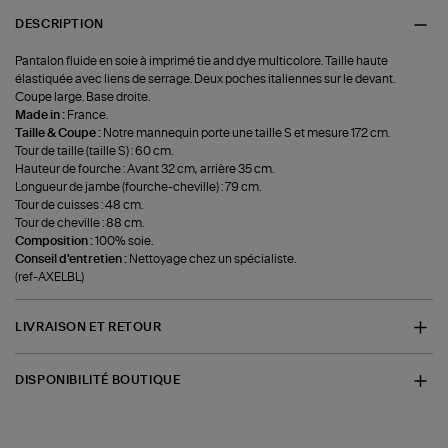
DESCRIPTION
Pantalon fluide en soie à imprimé tie and dye multicolore. Taille haute
élastiquée avec liens de serrage. Deux poches italiennes sur le devant.
Coupe large. Base droite.
Made in :
France.
Taille & Coupe :
Notre mannequin porte une taille S et mesure 172 cm.
Tour de taille (taille S) : 60 cm.
Hauteur de fourche : Avant 32 cm, arrière 35 cm.
Longueur de jambe (fourche-cheville) : 79 cm.
Tour de cuisses : 48 cm.
Tour de cheville : 88 cm.
Composition :
100% soie.
Conseil d'entretien :
Nettoyage chez un spécialiste.
(ref-AXELBL)
LIVRAISON ET RETOUR
DISPONIBILITÉ BOUTIQUE