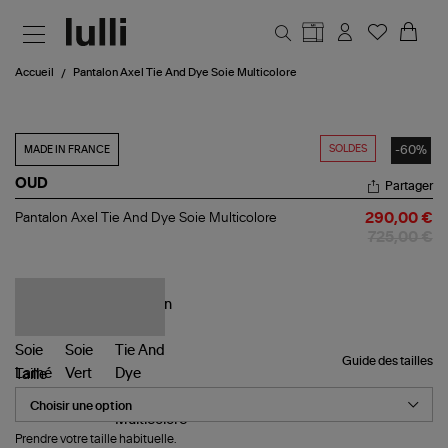
Aller au contenu principal
Accueil
Pantalon Axel Tie And Dye Soie Multicolore
SOLDES
-60%
MADE IN FRANCE
OUD
Partager
Pantalon
Pantalon Axel Tie And Dye Soie Multicolore
290,00 €
Axel
725,00 €
Tie
And
Dye
Soie
Multicolore
Guide des tailles
Taille
Prendre votre taille habituelle.