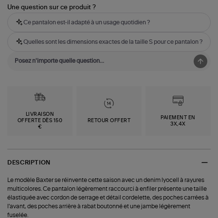
Une question sur ce produit ?
Ce pantalon est-il adapté à un usage quotidien ?
Quelles sont les dimensions exactes de la taille S pour ce pantalon ?
LIVRAISON
PAIEMENT EN
OFFERTE DÈS 150
RETOUR OFFERT
3X,4X
€
DESCRIPTION
Le modèle Baxter se réinvente cette saison avec un denim lyocell à rayures
multicolores. Ce pantalon légèrement raccourci à enfiler présente une taille
élastiquée avec cordon de serrage et détail cordelette, des poches carrées à
l'avant, des poches arrière à rabat boutonné et une jambe légèrement
fuselée.