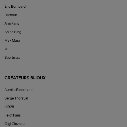
Éric Bompard
Barbour
Ami Paris
Anine Bing
Max Mara
&
Sportmax
CRÉATEURS BIJOUX
Aurélie Bidermann
Serge Thoraval
d1928
Feidt Paris
Gigi Clozeau