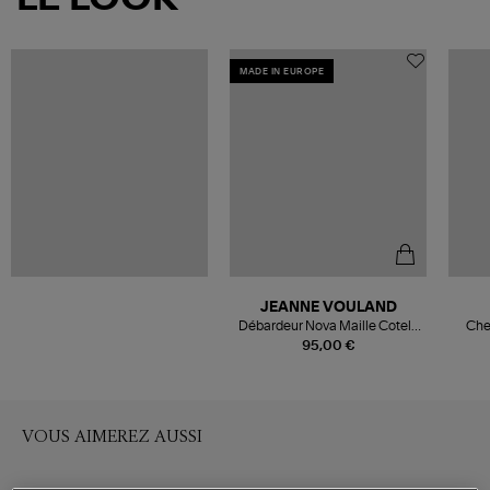
MADE IN EUROPE
JEANNE VOULAND
Débardeur Nova Maille Cotelé
Che
Blanc
95,00 €
VOUS AIMEREZ AUSSI