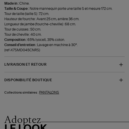
Made in :
Chine.
Taille & Coupe :
Notre mannequin porte une taille S et mesure 172 cm.
Tour de taille (taille S) : 72 cm.
Hauteur de fourche : Avant 25 cm, arrière 36 cm.
Longueur de jambe (fourche-cheville) : 68 cm.
Tour de cuisses : 50 cm.
Tour de cheville : 40 cm.
Composition :
65% lyocell, 35% coton.
Conseil d'entretien :
Lavage en machine à 30°.
(ref-X7SMD045CNRS)
LIVRAISON ET RETOUR
DISPONIBILITÉ BOUTIQUE
PANTALONS
Collections similaires :
Adoptez
LE LOOK