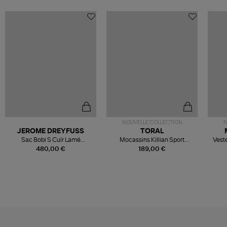
NOUVELLE COLLECTION
N
JEROME DREYFUSS
TORAL
Sac Bobi S Cuir Lamé
Mocassins Killian Sport
Veste
Champagne
Mousse
480,00 €
189,00 €