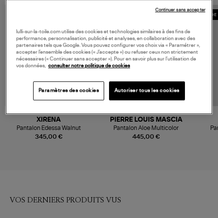
Continuer sans accepter
MADE IN EUROPE
MADE 
lulli-sur-la-toile.com utilise des cookies et technologies similaires à des fins de
performance, personnalisation, publicité et analyses, en collaboration avec des
partenaires tels que Google. Vous pouvez configurer vos choix via « Paramétrer »,
accepter l’ensemble des cookies (« J’accepte ») ou refuser ceux non strictement
nécessaires (« Continuer sans accepter »). Pour en savoir plus sur l’utilisation de
vos données,
consulter notre politique de cookies
Paramètres des cookies
Autoriser tous les cookies
XIRENA
PIERRE LOUIS MASCIA
Pantalon Edessa Walnut
Pantalon Aloe Multicolor
Pa
345,00 €
445,00 €
VOS DERNIERS PRODUITS VUS