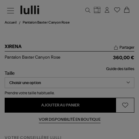
Aller au contenu principal
Accueil
Pantalon Baxter Canyon Rose
XIRENA
Partager
Pantalon
Pantalon Baxter Canyon Rose
360,00 €
Baxter
Canyon
Guide des tailles
Rose
Taille
Prendre votre taille habituelle.
AJOUTER AU PANIER
VOIR DISPONIBILITÉ EN BOUTIQUE
VOTRE CONSEILLÈRE LULLI