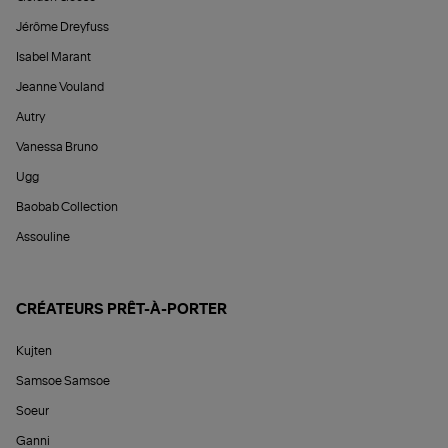
Jérôme Dreyfuss
Isabel Marant
Jeanne Vouland
Autry
Vanessa Bruno
Ugg
Baobab Collection
Assouline
CRÉATEURS PRÊT-À-PORTER
Kujten
Samsoe Samsoe
Soeur
Ganni