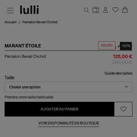
Aller au contenu principal
Accueil
Pantalon Berati Orchid
SOLDES
-50%
MARANT ÉTOILE
Partager
Pantalon
Pantalon Berati Orchid
125,00 €
Berati
250,00 €
Orchid
Guide des tailles
Taille
Prendre votre taille habituelle.
AJOUTER AU PANIER
VOIR DISPONIBILITÉ EN BOUTIQUE