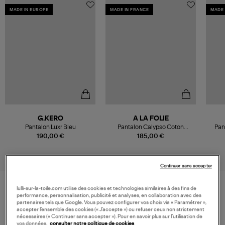
MADE IN EUROPE
MADE IN FRANCE
MADE 
G.KERO
A LA FOLIE
Pantalon Luxr Bleu
Pantalon Calypso Coton
Pan
Aluminium
190,00 €
185,00 €
Continuer sans accepter
lulli-sur-la-toile.com utilise des cookies et technologies similaires à des fins de
performance, personnalisation, publicité et analyses, en collaboration avec des
VOS DERNIERS PRODUITS VUS
partenaires tels que Google. Vous pouvez configurer vos choix via « Paramétrer »,
accepter l’ensemble des cookies (« J’accepte ») ou refuser ceux non strictement
nécessaires (« Continuer sans accepter »). Pour en savoir plus sur l’utilisation de
vos données,
consulter notre politique de cookies