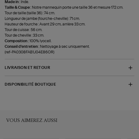
Made in :
Inde.
Taille & Coupe :
Notre mannequin porte une taille 36 et mesure 172 cm.
Tour de taille (taille 36) : 74 cm.
Longueur de jambe (fourche-cheville) : 71 cm.
Hauteur de fourche : Avant 29 cm, arrière 33 cm.
Tour de cuisse : 56 cm.
Tour de cheville : 33 cm.
Composition :
100% lyocell.
Conseil d'entretien :
Nettoyage à sec uniquement.
(ref-PA0308FAB1J04E86OR)
LIVRAISON ET RETOUR
DISPONIBILITÉ BOUTIQUE
VOUS AIMEREZ AUSSI