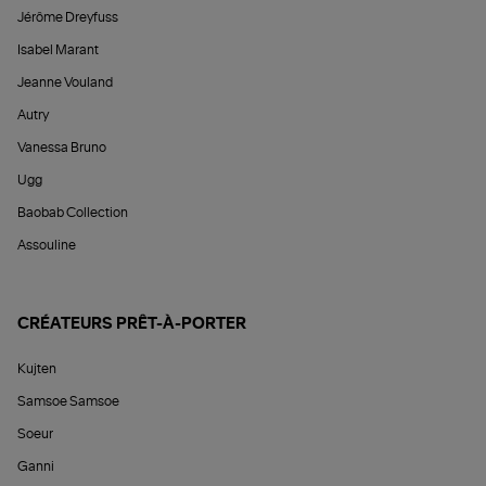
Jérôme Dreyfuss
Isabel Marant
Jeanne Vouland
Autry
Vanessa Bruno
Ugg
Baobab Collection
Assouline
CRÉATEURS PRÊT-À-PORTER
Kujten
Samsoe Samsoe
Soeur
Ganni