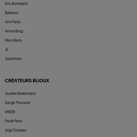
Éric Bompard
Barbour
Ami Paris
Anine Bing
Max Mara
&
Sportmax
CRÉATEURS BIJOUX
Aurélie Bidermann
Serge Thoraval
d1928
Feidt Paris
Gigi Clozeau