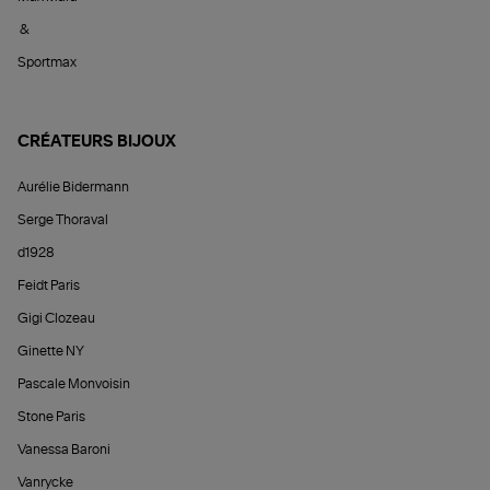
&
Sportmax
CRÉATEURS BIJOUX
Aurélie Bidermann
Serge Thoraval
d1928
Feidt Paris
Gigi Clozeau
Ginette NY
Pascale Monvoisin
Stone Paris
Vanessa Baroni
Vanrycke