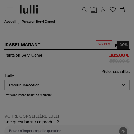
Aller au contenu principal
Accueil
Pantalon Beryl Camel
SOLDES
-30%
ISABEL MARANT
Partager
Pantalon
Pantalon Beryl Camel
385,00 €
Beryl
550,00 €
Camel
Guide des tailles
Taille
Prendre votre taille habituelle.
VOTRE CONSEILLÈRE LULLI
Une question sur ce produit ?