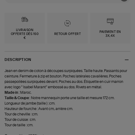
LIVRAISON
PAIEMENT EN
OFFERTE DÈS 150
RETOUR OFFERT
3X,4X
€
DESCRIPTION
Jean en denim de coton à découpes surpiquées. Taille haute. Passants pour
ceinture. Fermeture à zip et bouton. Poches latérales cavalières. Poches
passepoilées surpiquées devant. Poches au dos. Étiquette en cuir marron
avec logo " Isabel Marant" embossé au dos. Rivets en métal.
Made in :
Maroc.
Taille & Coupe :
Notre mannequin porte une taille et mesure 172 cm.
Longueur de jambe (taille ) : cm.
Hauteur de fourche : Avant cm, arrière cm.
Tour de cheville : cm.
Tour de cuisse : cm.
Tour de taille : cm.