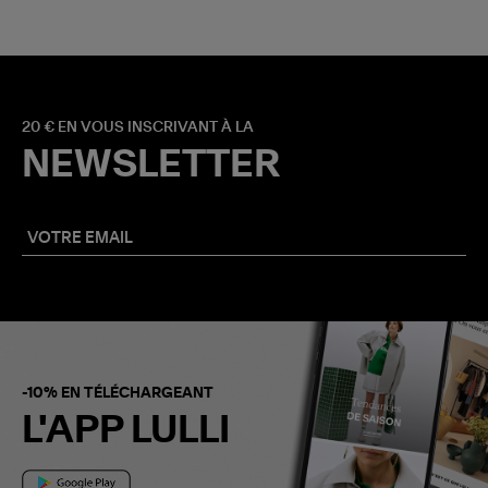
20 € EN VOUS INSCRIVANT À LA
NEWSLETTER
-10% EN TÉLÉCHARGEANT
L'APP LULLI