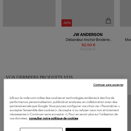
-50%
JW ANDERSON
Débardeur Anchor Broderie
Moc
Tank White
62,50 €
125,00 €
VOS DERNIERS PRODUITS VUS
Continuer sans accepter
lulli-sur-la-toile.com utilise des cookies et technologies similaires à des fins de
performance, personnalisation, publicité et analyses, en collaboration avec des
partenaires tels que Google. Vous pouvez configurer vos choix via « Paramétrer »,
accepter l’ensemble des cookies (« J’accepte ») ou refuser ceux non strictement
nécessaires (« Continuer sans accepter »). Pour en savoir plus sur l’utilisation de
vos données,
consulter notre politique de cookies