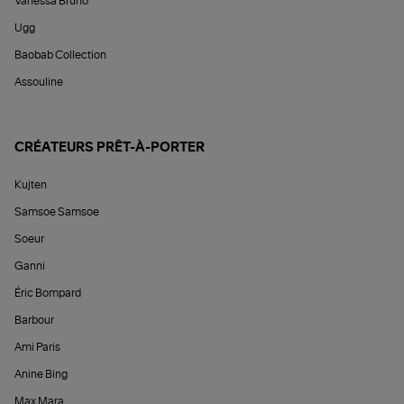
Vanessa Bruno
Ugg
Baobab Collection
Assouline
CRÉATEURS PRÊT-À-PORTER
Kujten
Samsoe Samsoe
Soeur
Ganni
Éric Bompard
Barbour
Ami Paris
Anine Bing
Max Mara