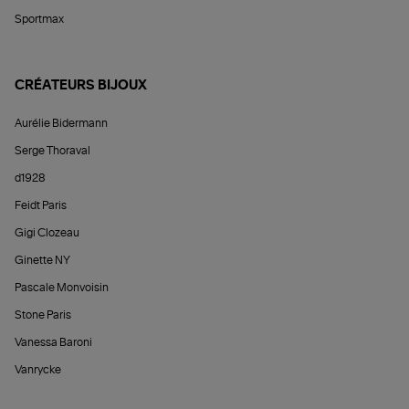
Sportmax
CRÉATEURS BIJOUX
Aurélie Bidermann
Serge Thoraval
d1928
Feidt Paris
Gigi Clozeau
Ginette NY
Pascale Monvoisin
Stone Paris
Vanessa Baroni
Vanrycke