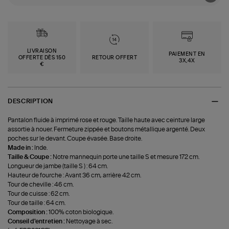
LIVRAISON
PAIEMENT EN
OFFERTE DÈS 150
RETOUR OFFERT
3X,4X
€
DESCRIPTION
Pantalon fluide à imprimé rose et rouge. Taille haute avec ceinture large
assortie à nouer. Fermeture zippée et boutons métallique argenté. Deux
poches sur le devant. Coupe évasée. Base droite.
Made in :
Inde.
Taille & Coupe :
Notre mannequin porte une taille S et mesure 172 cm.
Longueur de jambe (taille S ) : 64 cm.
Hauteur de fourche : Avant 36 cm, arrière 42 cm.
Tour de cheville : 46 cm.
Tour de cuisse : 62 cm.
Tour de taille : 64 cm.
Composition :
100% coton biologique.
Conseil d'entretien :
Nettoyage à sec.