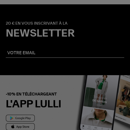
20 € EN VOUS INSCRIVANT À LA
NEWSLETTER
-10% EN TÉLÉCHARGEANT
L'APP LULLI