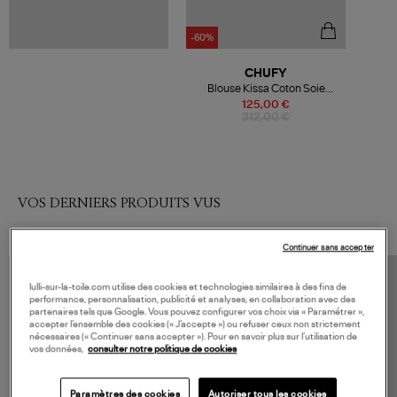
-60%
CHUFY
Blouse Kissa Coton Soie
Imprimé Rose
125,00 €
312,00 €
VOS DERNIERS PRODUITS VUS
Continuer sans accepter
lulli-sur-la-toile.com utilise des cookies et technologies similaires à des fins de
performance, personnalisation, publicité et analyses, en collaboration avec des
partenaires tels que Google. Vous pouvez configurer vos choix via « Paramétrer »,
accepter l’ensemble des cookies (« J’accepte ») ou refuser ceux non strictement
nécessaires (« Continuer sans accepter »). Pour en savoir plus sur l’utilisation de
vos données,
consulter notre politique de cookies
Paramètres des cookies
Autoriser tous les cookies