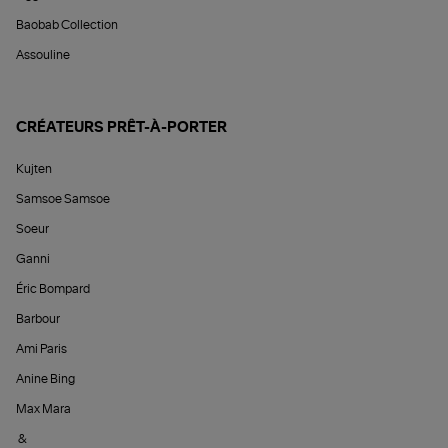
Baobab Collection
Assouline
CRÉATEURS PRÊT-À-PORTER
Kujten
Samsoe Samsoe
Soeur
Ganni
Éric Bompard
Barbour
Ami Paris
Anine Bing
Max Mara
&