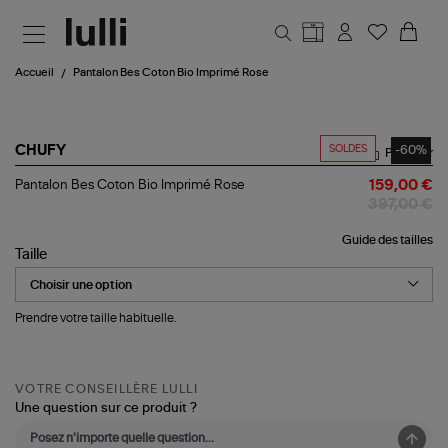
Aller au contenu principal
Accueil
Pantalon Bes Coton Bio Imprimé Rose
SOLDES
-60%
CHUFY
Partager
Pantalon
Pantalon Bes Coton Bio Imprimé Rose
159,00 €
Bes
397,00 €
Coton
Bio
Guide des tailles
Imprimé
Taille
Rose
Prendre votre taille habituelle.
VOTRE CONSEILLÈRE LULLI
Une question sur ce produit ?