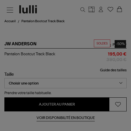
Aller au contenu principal
Accueil
Pantalon Bootcut Track Black
SOLDES
-50%
JW ANDERSON
Partager
Pantalon
Pantalon Bootcut Track Black
195,00 €
Bootcut
390,00 €
Track
Black
Guide des tailles
Taille
Prendre votre taille habituelle.
AJOUTER AU PANIER
VOIR DISPONIBILITÉ EN BOUTIQUE