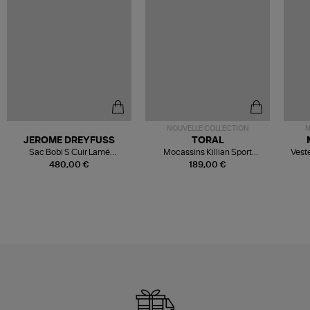
NOUVELLE COLLECTION
N
JEROME DREYFUSS
TORAL
Sac Bobi S Cuir Lamé
Mocassins Killian Sport
Veste
Champagne
Mousse
480,00 €
189,00 €