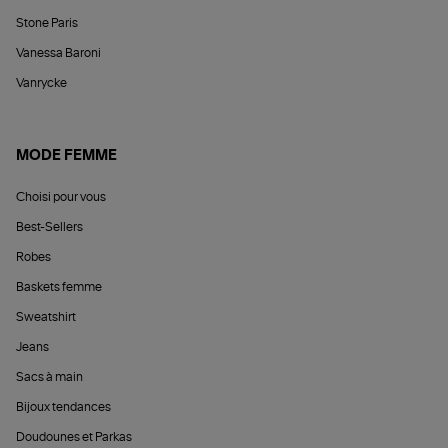
Stone Paris
Vanessa Baroni
Vanrycke
MODE FEMME
Choisi pour vous
Best-Sellers
Robes
Baskets femme
Sweatshirt
Jeans
Sacs à main
Bijoux tendances
Doudounes et Parkas