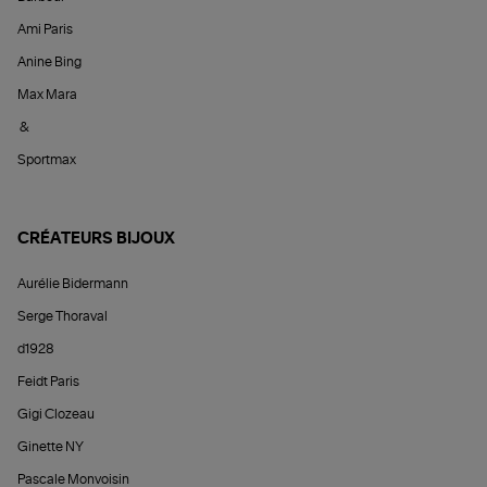
Ami Paris
Anine Bing
Max Mara
&
Sportmax
CRÉATEURS BIJOUX
Aurélie Bidermann
Serge Thoraval
d1928
Feidt Paris
Gigi Clozeau
Ginette NY
Pascale Monvoisin