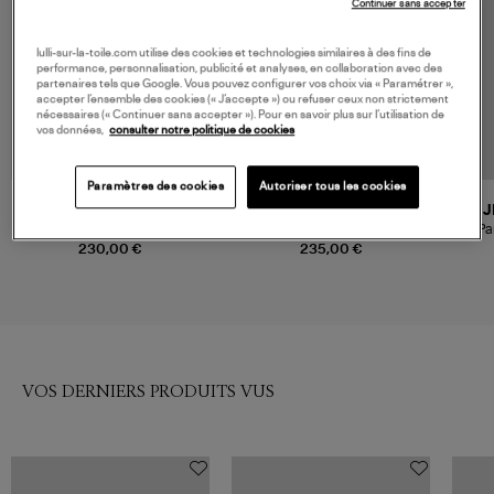
Continuer sans accepter
lulli-sur-la-toile.com utilise des cookies et technologies similaires à des fins de
performance, personnalisation, publicité et analyses, en collaboration avec des
partenaires tels que Google. Vous pouvez configurer vos choix via « Paramétrer »,
accepter l’ensemble des cookies (« J’accepte ») ou refuser ceux non strictement
nécessaires (« Continuer sans accepter »). Pour en savoir plus sur l’utilisation de
vos données,
consulter notre politique de cookies
Paramètres des cookies
Autoriser tous les cookies
JEANNE VOULAND
XIRENA
J
Pantalon Ilon Noir
Pantalon Draper Coton Noir
Pa
230,00 €
235,00 €
VOS DERNIERS PRODUITS VUS