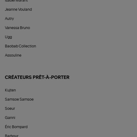
Isabel Marant
Jeanne Vouland
Autry
Vanessa Bruno
Ugg
Baobab Collection
Assouline
CRÉATEURS PRÊT-À-PORTER
Kujten
Samsoe Samsoe
Soeur
Ganni
Éric Bompard
Barbour