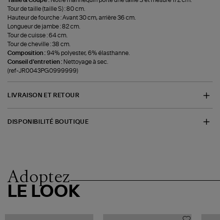
Taille & Coupe :
Notre mannequin porte une taille S et mesure 172 cm.
Tour de taille (taille S) : 80 cm.
Hauteur de fourche : Avant 30 cm, arrière 36 cm.
Longueur de jambe : 82 cm.
Tour de cuisse : 64 cm.
Tour de cheville : 38 cm.
Composition :
94% polyester, 6% élasthanne.
Conseil d'entretien :
Nettoyage à sec.
(ref-JR0043PG0999999)
LIVRAISON ET RETOUR
DISPONIBILITÉ BOUTIQUE
Adoptez
LE LOOK