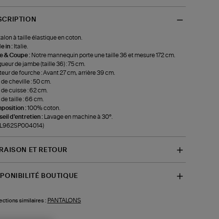
SCRIPTION
alon à taille élastique en coton.
 in :
Italie.
le & Coupe :
Notre mannequin porte une taille 36 et mesure 172 cm.
ueur de jambe (taille 36) : 75 cm.
eur de fourche : Avant 27 cm, arrière 39 cm.
 de cheville : 50 cm.
 de cuisse : 62 cm.
 de taille : 66 cm.
position :
100% coton.
eil d'entretien :
Lavage en machine à 30°.
f-L962SP004014)
VRAISON ET RETOUR
SPONIBILITÉ BOUTIQUE
PANTALONS
ections similaires :