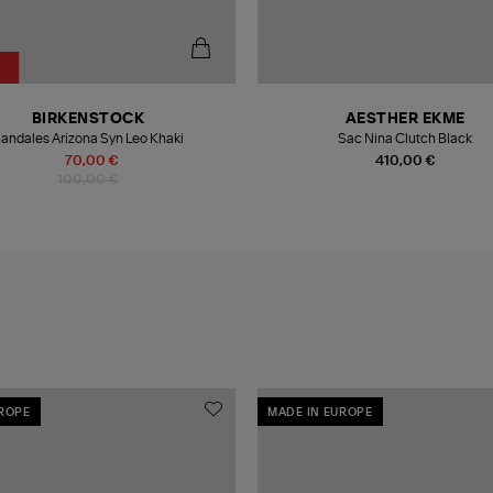
BIRKENSTOCK
AESTHER EKME
andales Arizona Syn Leo Khaki
Sac Nina Clutch Black
70,00 €
410,00 €
100,00 €
UROPE
MADE IN EUROPE