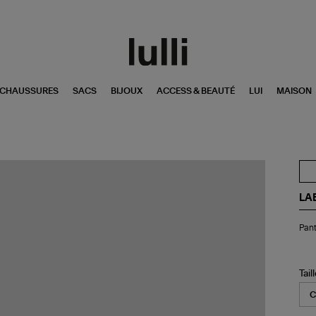
CHAUSSURES
SACS
BIJOUX
ACCESS & BEAUTÉ
LUI
MAISON
LA
Pan
Pan
Bu
Ma
Ta
Tail