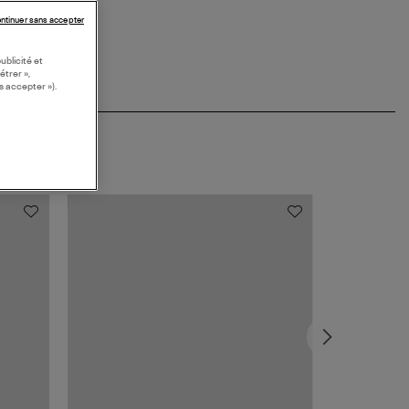
ntinuer sans accepter
ublicité et
étrer »,
s accepter »).