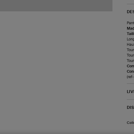
DE
Pant
Made
Tail
Long
Haut
Tour
Tour
Tour
Com
Cons
(re
LI
DI
Coll