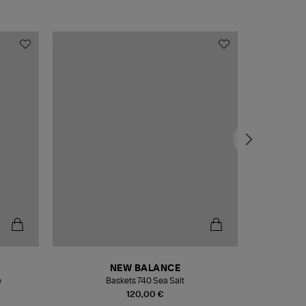
NEW BALANCE
e
Baskets 740 Sea Salt
Veste
120,00 €