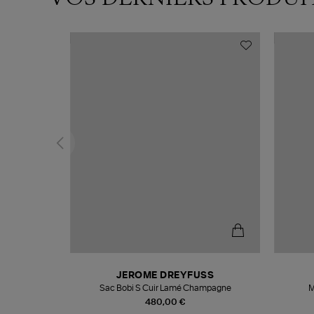
N
JEROME DREYFUSS
te
Sac Bobi S Cuir Lamé Champagne
M
480,00 €