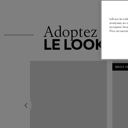
lulli-sur-la-t
analyses, en 
Adoptez
accepter l’en
Pour en savoir
LE LOOK
MADE I