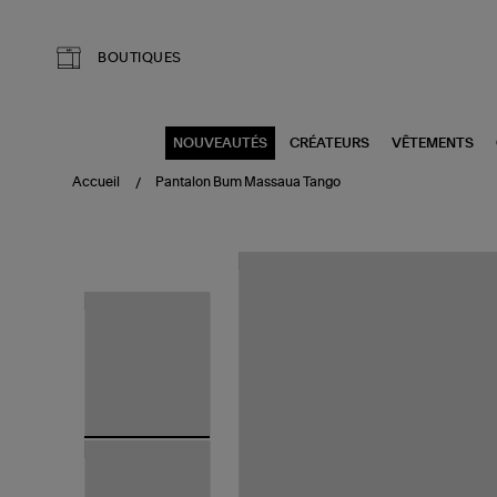
Aller au contenu principal
BOUTIQUES
NOUVEAUTÉS
CRÉATEURS
VÊTEMENTS
Accueil
Pantalon Bum Massaua Tango