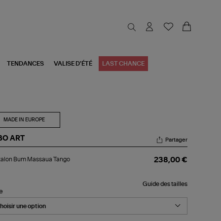
TENDANCES
VALISE D'ÉTÉ
LAST CHANCE
MADE IN EUROPE
BO ART
Partager
talon
talon Bum Massaua Tango
238,00 €
m
ssaua
ngo
Guide des tailles
le