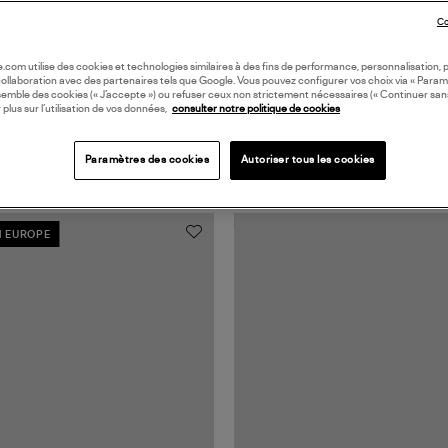
Co
oile.com utilise des cookies et technologies similaires à des fins de performance, personnalisation, p
collaboration avec des partenaires tels que Google. Vous pouvez configurer vos choix via « Param
semble des cookies (« J’accepte ») ou refuser ceux non strictement nécessaires (« Continuer san
 plus sur l’utilisation de vos données,
consulter notre politique de cookies
Paramètres des cookies
Autoriser tous les cookies
N EUROPE