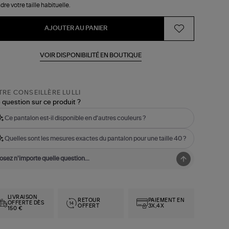
dre votre taille habituelle.
AJOUTER AU PANIER
VOIR DISPONIBILITÉ EN BOUTIQUE
RE CONSEILLÈRE LULLI
 question sur ce produit ?
Ce pantalon est-il disponible en d'autres couleurs ?
Quelles sont les mesures exactes du pantalon pour une taille 40 ?
LIVRAISON
RETOUR
PAIEMENT EN
OFFERTE DÈS
OFFERT
3X,4X
150 €