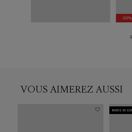
-30%
ngo
S
VOUS AIMEREZ AUSSI
MADE IN E