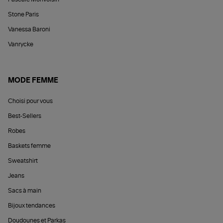
Stone Paris
Vanessa Baroni
Vanrycke
MODE FEMME
Choisi pour vous
Best-Sellers
Robes
Baskets femme
Sweatshirt
Jeans
Sacs à main
Bijoux tendances
Doudounes et Parkas