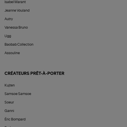
Isabel Marant
Jeanne Vouland
Autry
Vanessa Bruno
Ugg
Baobab Collection
Assouline
CRÉATEURS PRÊT-À-PORTER
Kujten
Samsoe Samsoe
Soeur
Ganni
Éric Bompard