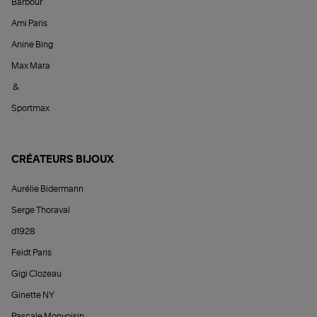
Barbour
Ami Paris
Anine Bing
Max Mara
&
Sportmax
CRÉATEURS BIJOUX
Aurélie Bidermann
Serge Thoraval
d1928
Feidt Paris
Gigi Clozeau
Ginette NY
Pascale Monvoisin