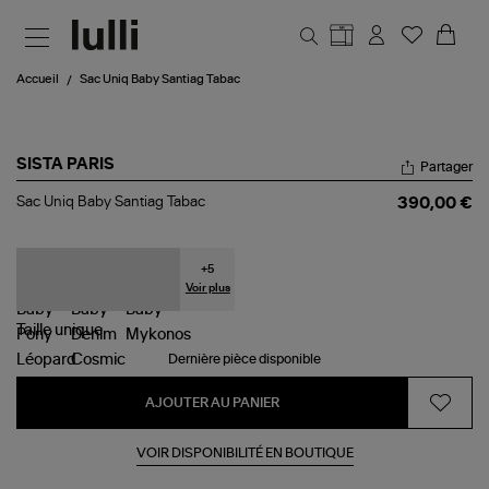
Aller au contenu principal
Accueil
Sac Uniq Baby Santiag Tabac
SISTA PARIS
Partager
Sac
Sac Uniq Baby Santiag Tabac
390,00 €
Uniq
Baby
Santiag
Tabac
+
5
Voir plus
Taille
unique
Dernière pièce disponible
AJOUTER AU PANIER
VOIR DISPONIBILITÉ EN BOUTIQUE