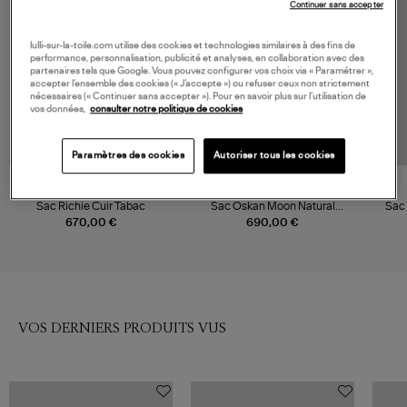
Continuer sans accepter
lulli-sur-la-toile.com utilise des cookies et technologies similaires à des fins de
performance, personnalisation, publicité et analyses, en collaboration avec des
partenaires tels que Google. Vous pouvez configurer vos choix via « Paramétrer »,
accepter l’ensemble des cookies (« J’accepte ») ou refuser ceux non strictement
nécessaires (« Continuer sans accepter »). Pour en savoir plus sur l’utilisation de
vos données,
consulter notre politique de cookies
Paramètres des cookies
Autoriser tous les cookies
CLARIS VIROT
ISABEL MARANT
Sac Richie Cuir Tabac
Sac Oskan Moon Natural
Sac 
Cognac
670,00 €
690,00 €
VOS DERNIERS PRODUITS VUS