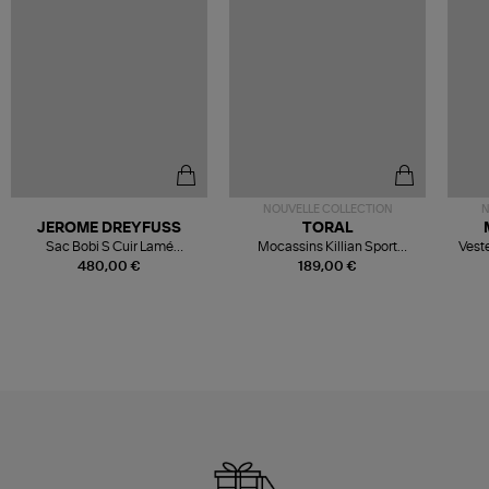
NOUVELLE COLLECTION
N
JEROME DREYFUSS
TORAL
Sac Bobi S Cuir Lamé
Mocassins Killian Sport
Veste
Champagne
Mousse
480,00 €
189,00 €