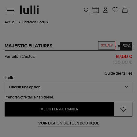
Aller au contenu principal
Accueil
Pantalon Cactus
SOLDES
-50%
MAJESTIC FILATURES
Partager
Pantalon
Pantalon Cactus
67,50 €
Cactus
135,00 €
Guide des tailles
Taille
Prendre votre taille habituelle.
AJOUTER AU PANIER
VOIR DISPONIBILITÉ EN BOUTIQUE