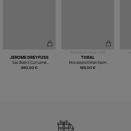
NOUVELLE COLLECTION
N
JEROME DREYFUSS
TORAL
Sac Bobi S Cuir Lamé
Mocassins Killian Sport
Champagne
Mousse
480,00 €
189,00 €