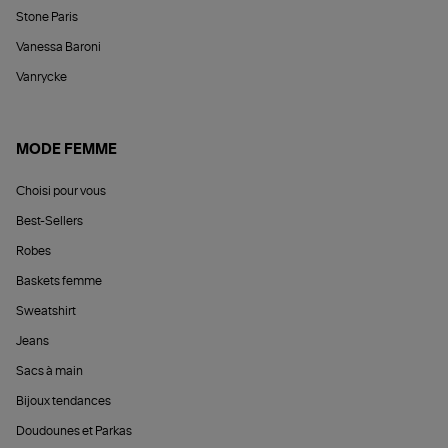
Stone Paris
Vanessa Baroni
Vanrycke
MODE FEMME
Choisi pour vous
Best-Sellers
Robes
Baskets femme
Sweatshirt
Jeans
Sacs à main
Bijoux tendances
Doudounes et Parkas