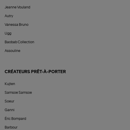
Jeanne Vouland
Autry
Vanessa Bruno
Ugg
Baobab Collection
Assouline
CRÉATEURS PRÊT-À-PORTER
Kujten
Samsoe Samsoe
Soeur
Ganni
Éric Bompard
Barbour