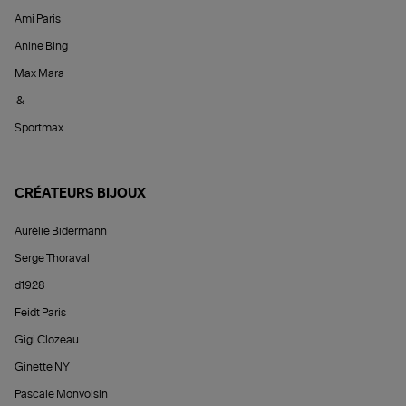
Ami Paris
Anine Bing
Max Mara
&
Sportmax
CRÉATEURS BIJOUX
Aurélie Bidermann
Serge Thoraval
d1928
Feidt Paris
Gigi Clozeau
Ginette NY
Pascale Monvoisin