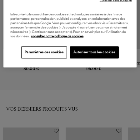
Continuer sans accepter
lulli-sur-la-toile.com utilise des cookies et technologies similaires à des fins de
performance, personnalisation, publicité et analyses, en collaboration avec des
partenaires tels que Google. Vous pouvez configurer vos choix via « Paramétrer »,
accepter l’ensemble des cookies (« J’accepte ») ou refuser ceux non strictement
nécessaires (« Continuer sans accepter »). Pour en savoir plus sur l’utilisation de
vos données,
consulter notre politique de cookies
Paramètres des cookies
Autoriser tous les cookies
DIADORA
AOKYANOS
Pantalon Avenue Lab Green
Pantalon Phoenix Kaki
Leg
Khaki
80,00 €
95,00 €
VOS DERNIERS PRODUITS VUS