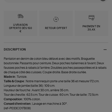
LIVRAISON
PAIEMENT EN
OFFERTE DÈS 150
RETOUR OFFERT
3X,4X
€
DESCRIPTION
Pantalon en denim de coton bleu délavé avec des motifs. Braguette
boutonnée. Passants pour ceinture. Deux poches italiennes à l'avant. Deux
fausses poches à rabats à l'arrière. Doubles poches passepoilées et à rabats
de chaque côté des cuisses. Coupe droite. Base droite ourlée.
Made in :
Tunisie.
Taille & Coupe :
Notre mannequin porte une taille 36 et mesure 172 cm.
Longueur de jambe (taille 36) : 109 cm.
Hauteur de fourche : Avant 30 cm, arrière 35 cm.
Tour de cheville : 62.5 cm. Tour de cuisse : 60 cm. Tour de taille : 72.5cm
Composition :
100% coton.
Conseil d'entretien :
Lavage en machine à 30°.
(ref-P033CO17B08)