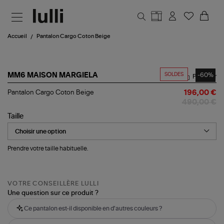
Aller au contenu principal
Accueil
Pantalon Cargo Coton Beige
SOLDES
-60%
MM6 MAISON MARGIELA
Partager
Pantalon
Pantalon Cargo Coton Beige
196,00 €
Cargo
490,00 €
Coton
Beige
Taille
Prendre votre taille habituelle.
VOTRE CONSEILLÈRE LULLI
Une question sur ce produit ?
Ce pantalon est-il disponible en d'autres couleurs ?