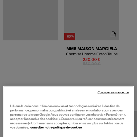
-60%
MM6 MAISON MARGIELA
Chemise Homme Coton Taupe
220,00 €
550,00 €
VOS DERNIERS PRODUITS VUS
Continuer sans accepter
lulli-sur-la-toile.com utilise des cookies et technologies similaires à des fins de
performance, personnalisation, publicité et analyses, en collaboration avec des
partenaires tels que Google. Vous pouvez configurer vos choix via « Paramétrer »,
accepter l’ensemble des cookies (« J’accepte ») ou refuser ceux non strictement
nécessaires (« Continuer sans accepter »). Pour en savoir plus sur l’utilisation de
vos données,
consulter notre politique de cookies