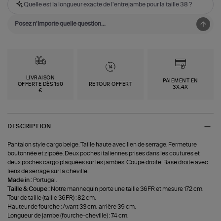
Quelle est la longueur exacte de l'entrejambe pour la taille 38 ?
LIVRAISON
PAIEMENT EN
OFFERTE DÈS 150
RETOUR OFFERT
3X,4X
€
DESCRIPTION
Pantalon style cargo beige. Taille haute avec lien de serrage. Fermeture
boutonnée et zippée. Deux poches italiennes prises dans les coutures et
deux poches cargo plaquées sur les jambes. Coupe droite. Base droite avec
liens de serrage sur la cheville.
Made in :
Portugal.
Taille & Coupe :
Notre mannequin porte une taille 36FR et mesure 172 cm.
Tour de taille (taille 36FR) : 82 cm.
Hauteur de fourche : Avant 33 cm, arrière 39 cm.
Longueur de jambe (fourche-cheville) : 74 cm.