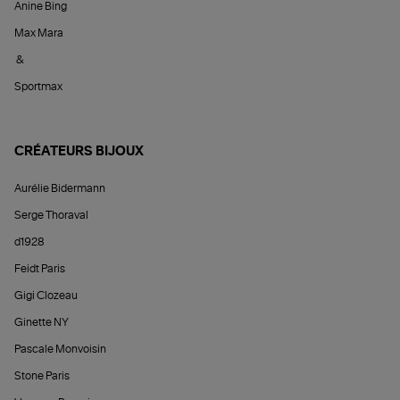
Anine Bing
Max Mara
&
Sportmax
CRÉATEURS BIJOUX
Aurélie Bidermann
Serge Thoraval
d1928
Feidt Paris
Gigi Clozeau
Ginette NY
Pascale Monvoisin
Stone Paris