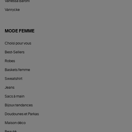
Vanessa Baroni
Vanrycke
MODE FEMME
Choisi pour vous
Best-Sellers
Robes
Baskets femme
Sweatshirt
Jeans
Sacs à main
Bijoux tendances
Doudounes et Parkas
Maison déco
Beauté