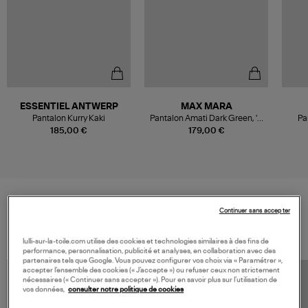
ESSENTIEL ANTWERP
MAX MARA
Pantalon Kurry Kaki
Pantalon Amati Dark Green, 'S
Pa
Max
185,00 €
179,00 €
Continuer sans accepter
VOS DERNIERS PRODUITS VUS
lulli-sur-la-toile.com utilise des cookies et technologies similaires à des fins de
performance, personnalisation, publicité et analyses, en collaboration avec des
partenaires tels que Google. Vous pouvez configurer vos choix via « Paramétrer »,
accepter l’ensemble des cookies (« J’accepte ») ou refuser ceux non strictement
nécessaires (« Continuer sans accepter »). Pour en savoir plus sur l’utilisation de
vos données,
consulter notre politique de cookies