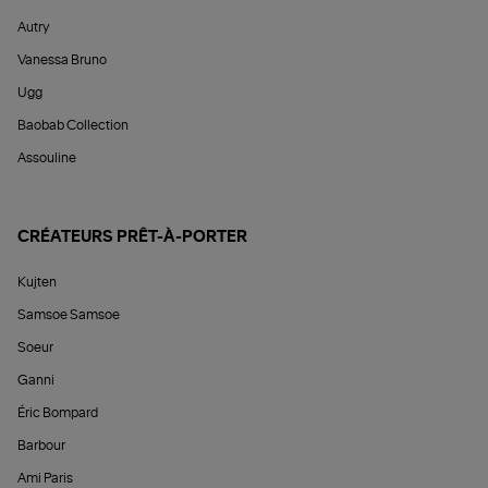
Autry
Vanessa Bruno
Ugg
Baobab Collection
Assouline
CRÉATEURS PRÊT-À-PORTER
Kujten
Samsoe Samsoe
Soeur
Ganni
Éric Bompard
Barbour
Ami Paris