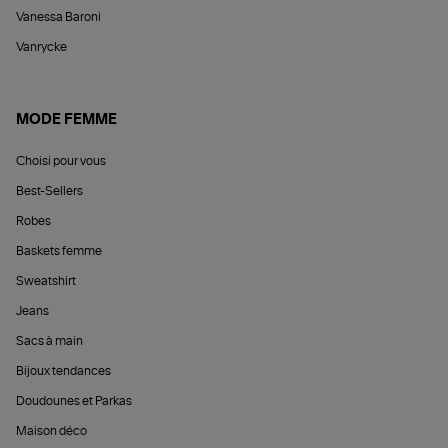
Vanessa Baroni
Vanrycke
MODE FEMME
Choisi pour vous
Best-Sellers
Robes
Baskets femme
Sweatshirt
Jeans
Sacs à main
Bijoux tendances
Doudounes et Parkas
Maison déco