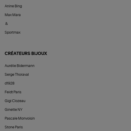
Anine Bing
Max Mara
&
Sportmax
CRÉATEURS BIJOUX
Aurélie Bidermann
Serge Thoraval
d1928
Feidt Paris
Gigi Clozeau
Ginette NY
Pascale Monvoisin
Stone Paris