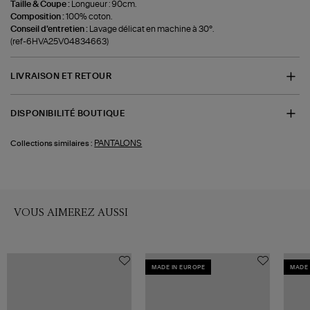
Taille & Coupe :
Longueur : 90cm.
Composition :
100% coton.
Conseil d'entretien :
Lavage délicat en machine à 30°.
(ref-6HVA25V04834663)
LIVRAISON ET RETOUR
DISPONIBILITÉ BOUTIQUE
PANTALONS
Collections similaires :
VOUS AIMEREZ AUSSI
MADE IN EUROPE
MADE 