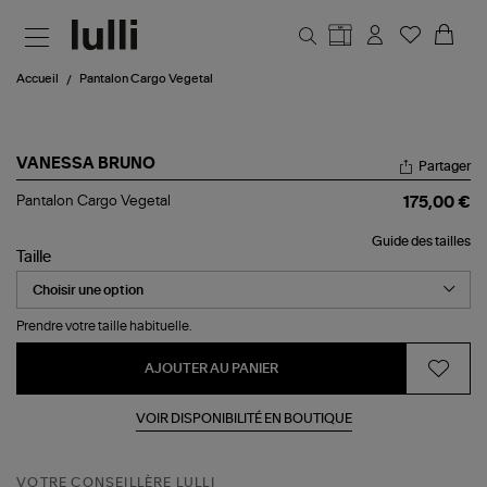
Aller au contenu principal
Accueil
Pantalon Cargo Vegetal
VANESSA BRUNO
Partager
Pantalon
Pantalon Cargo Vegetal
175,00 €
Cargo
Vegetal
Guide des tailles
Taille
Prendre votre taille habituelle.
AJOUTER AU PANIER
VOIR DISPONIBILITÉ EN BOUTIQUE
VOTRE CONSEILLÈRE LULLI