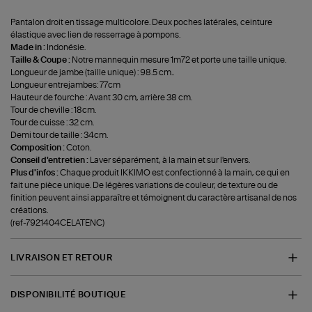
Pantalon droit en tissage multicolore. Deux poches latérales, ceinture
élastique avec lien de resserrage à pompons.
Made in :
Indonésie.
Taille & Coupe :
Notre mannequin mesure 1m72 et porte une taille unique.
Longueur de jambe (taille unique) : 98.5 cm..
Longueur entrejambes: 77cm
Hauteur de fourche : Avant 30 cm, arrière 38 cm.
Tour de cheville : 18cm.
Tour de cuisse : 32 cm.
Demi tour de taille : 34cm.
Composition :
Coton.
Conseil d'entretien :
Laver séparément, à la main et sur l'envers.
Plus d'infos :
Chaque produit IKKIMO est confectionné à la main, ce qui en
fait une pièce unique. De légères variations de couleur, de texture ou de
finition peuvent ainsi apparaître et témoignent du caractère artisanal de nos
créations.
(ref-7921404CELATENC)
LIVRAISON ET RETOUR
DISPONIBILITÉ BOUTIQUE