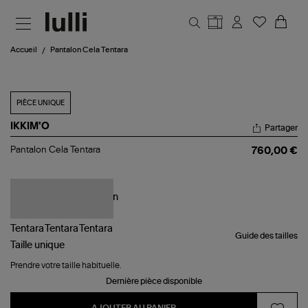
Aller au contenu principal
Accueil
Pantalon Cela Tentara
PIÈCE UNIQUE
IKKIM'O
Partager
Pantalon
Pantalon Cela Tentara
760,00 €
Cela
Tentara
Guide des tailles
Taille
unique
Prendre votre taille habituelle.
Dernière pièce disponible