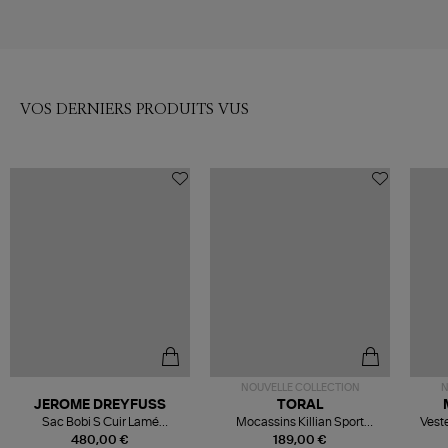
VOS DERNIERS PRODUITS VUS
NOUVELLE COLLECTION
N
JEROME DREYFUSS
TORAL
Sac Bobi S Cuir Lamé
Mocassins Killian Sport
Veste
Champagne
Mousse
480,00 €
189,00 €