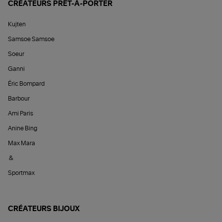
CRÉATEURS PRÊT-À-PORTER
Kujten
Samsoe Samsoe
Soeur
Ganni
Éric Bompard
Barbour
Ami Paris
Anine Bing
Max Mara
&
Sportmax
CRÉATEURS BIJOUX