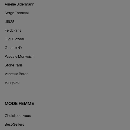
Aurélie Bidermann
Serge Thoraval
d1928
Feidt Paris
Gigi Clozeau
Ginette NY
Pascale Monvoisin
Stone Paris
Vanessa Baroni
Vanrycke
MODE FEMME
Choisi pour vous
Best-Sellers