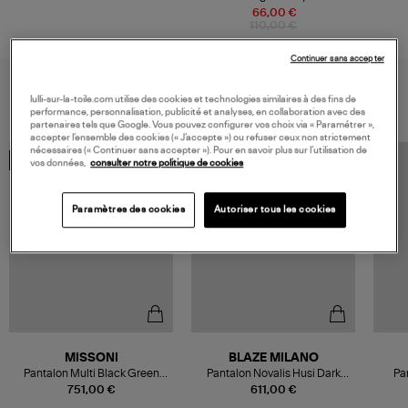
Lin Blanc
66,00 €
110,00 €
Continuer sans accepter
VOUS AIMEREZ AUSSI
lulli-sur-la-toile.com utilise des cookies et technologies similaires à des fins de
performance, personnalisation, publicité et analyses, en collaboration avec des
partenaires tels que Google. Vous pouvez configurer vos choix via « Paramétrer »,
accepter l’ensemble des cookies (« J’accepte ») ou refuser ceux non strictement
nécessaires (« Continuer sans accepter »). Pour en savoir plus sur l’utilisation de
MADE IN EUROPE
MADE IN EUROPE
vos données,
consulter notre politique de cookies
Paramètres des cookies
Autoriser tous les cookies
MISSONI
BLAZE MILANO
Pantalon Multi Black Green
Pantalon Novalis Husi Dark
Pan
Orange
Navy
751,00 €
611,00 €