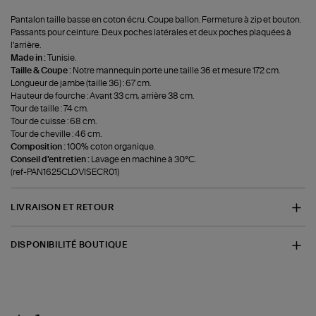
Pantalon taille basse en coton écru. Coupe ballon. Fermeture à zip et bouton.
Passants pour ceinture. Deux poches latérales et deux poches plaquées à
l'arrière.
Made in :
Tunisie.
Taille & Coupe :
Notre mannequin porte une taille 36 et mesure 172 cm.
Longueur de jambe (taille 36) : 67 cm.
Hauteur de fourche : Avant 33 cm, arrière 38 cm.
Tour de taille : 74 cm.
Tour de cuisse : 68 cm.
Tour de cheville : 46 cm.
Composition :
100% coton organique.
Conseil d'entretien :
Lavage en machine à 30°C.
(ref-PAN1625CLOVISECR01)
LIVRAISON ET RETOUR
DISPONIBILITÉ BOUTIQUE