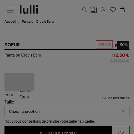
Aller au contenu principal
Accueil
Pantalon Clovis Écru
SOLDES
-50%
SOEUR
Partager
Pantalon
Pantalon Clovis Écru
112,50 €
Clovis
225,00 €
Écru
Guide des tailles
Taille
Nous vous conseillons de prendre votre taille habituelle.
AJOUTER AU PANIER