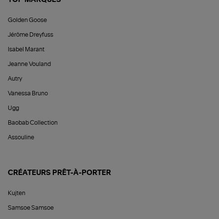
TOP MARQUES
Golden Goose
Jérôme Dreyfuss
Isabel Marant
Jeanne Vouland
Autry
Vanessa Bruno
Ugg
Baobab Collection
Assouline
CRÉATEURS PRÊT-À-PORTER
Kujten
Samsoe Samsoe