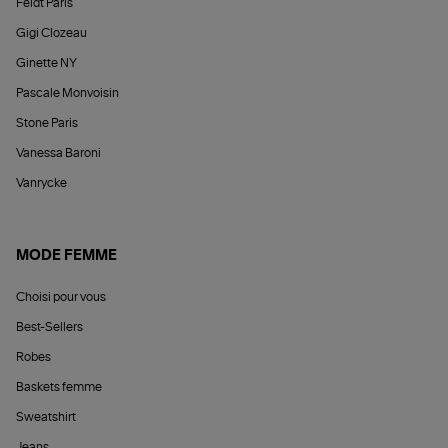
Feidt Paris
Gigi Clozeau
Ginette NY
Pascale Monvoisin
Stone Paris
Vanessa Baroni
Vanrycke
MODE FEMME
Choisi pour vous
Best-Sellers
Robes
Baskets femme
Sweatshirt
Jeans