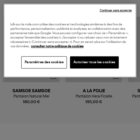
Continuer sans accepter
MADE IN FRANCE
lulli-sur-la-toile.com utilise des cookies et technologies similaires à des fins de
performance, personnalisation, publicité et analyses, en collaboration avec des
partenaires tels que Google. Vous pouvez configurer vos choix via « Paramétrer »,
accepter l’ensemble des cookies (« J’accepte ») ou refuser ceux non strictement
nécessaires (« Continuer sans accepter »). Pour en savoir plus sur l’utilisation de
vos données,
consulter notre politique de cookies
Paramètres des cookies
Autoriser tous les cookies
SAMSOE SAMSOE
A LA FOLIE
Pantalon Natural Mel
Pantalon Hera Ficelle
Pant
180,00 €
195,00 €