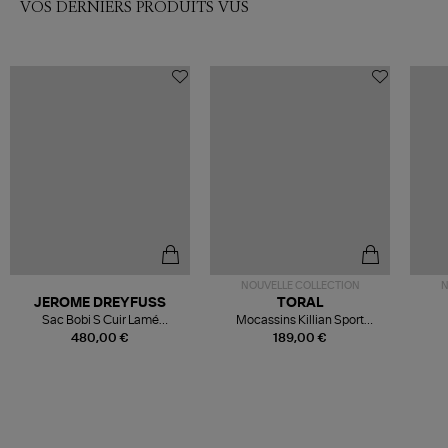
VOS DERNIERS PRODUITS VUS
NOUVELLE COLLECTION
N
JEROME DREYFUSS
TORAL
Sac Bobi S Cuir Lamé
Mocassins Killian Sport
Champagne
Mousse
480,00 €
189,00 €