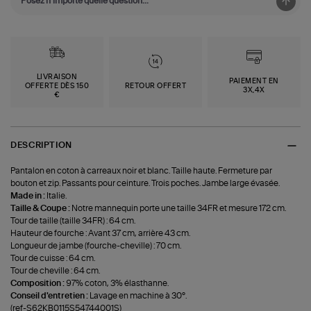
LIVRAISON
PAIEMENT EN
OFFERTE DÈS 150
RETOUR OFFERT
3X,4X
€
DESCRIPTION
Pantalon en coton à carreaux noir et blanc. Taille haute. Fermeture par
bouton et zip. Passants pour ceinture. Trois poches. Jambe large évasée.
Made in :
Italie.
Taille & Coupe :
Notre mannequin porte une taille 34FR et mesure 172 cm.
Tour de taille (taille 34FR) : 64 cm.
Hauteur de fourche : Avant 37 cm, arrière 43 cm.
Longueur de jambe (fourche-cheville) : 70 cm.
Tour de cuisse : 64 cm.
Tour de cheville : 64 cm.
Composition :
97% coton, 3% élasthanne.
Conseil d'entretien :
Lavage en machine à 30°.
(ref-S62KB0115S54744001S)