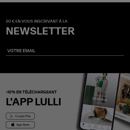
20 € EN VOUS INSCRIVANT À LA
NEWSLETTER
-10% EN TÉLÉCHARGEANT
L'APP LULLI