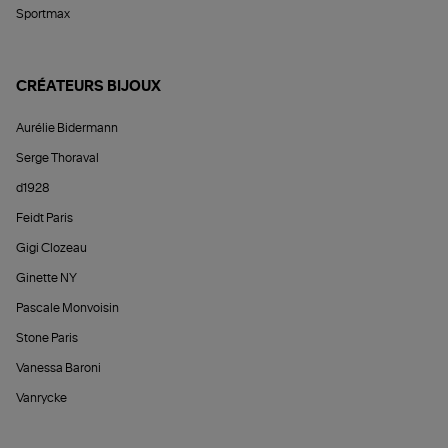
Sportmax
CRÉATEURS BIJOUX
Aurélie Bidermann
Serge Thoraval
d1928
Feidt Paris
Gigi Clozeau
Ginette NY
Pascale Monvoisin
Stone Paris
Vanessa Baroni
Vanrycke