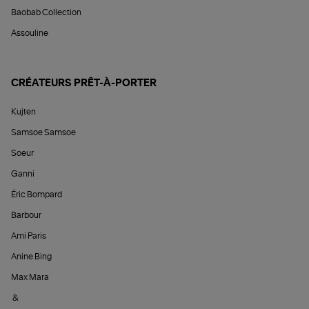
Baobab Collection
Assouline
CRÉATEURS PRÊT-À-PORTER
Kujten
Samsoe Samsoe
Soeur
Ganni
Éric Bompard
Barbour
Ami Paris
Anine Bing
Max Mara
&