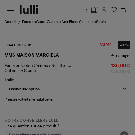
Aller au contenu principal
Accueil
Pantalon Coton Carreaux Noir Blanc, Collection Studio
SOLDES
-70%
MADE IN EUROPE
MM6 MAISON MARGIELA
Partager
Pantalon
Pantalon Coton Carreaux Noir Blanc,
135,00 €
Coton
Collection Studio
450,00 €
Carreaux
Noir
Taille
Blanc,
Collection
Studio
Prendre votre taille habituelle.
VOTRE CONSEILLÈRE LULLI
Une question sur ce produit ?