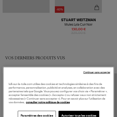
-60%
STUART WEITZMAN
Mules Lyla Cuir Noir
130,00 €
325,00 €
VOS DERNIERS PRODUITS VUS
Continuer sans accepter
lulli-sur-la-toile.com utilise des cookies et technologies similaires à des fins de
performance, personnalisation, publicité et analyses, en collaboration avec des
partenaires tels que Google. Vous pouvez configurer vos choix via « Paramétrer »,
accepter l’ensemble des cookies (« J’accepte ») ou refuser ceux non strictement
nécessaires (« Continuer sans accepter »). Pour en savoir plus sur l’utilisation de
vos données,
consulter notre politique de cookies
Paramètres des cookies
Autoriser tous les cookies