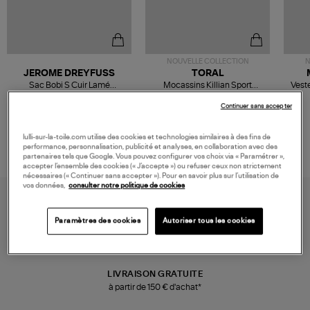
NOUVELLE COLLECTION
N
JEROME DREYFUSS
TORAL
Sac Bobi S Cuir Lamé
Mocassins Killian Sport
Veste
Champagne
Mousse
480,00 €
189,00 €
Continuer sans accepter
lulli-sur-la-toile.com utilise des cookies et technologies similaires à des fins de
performance, personnalisation, publicité et analyses, en collaboration avec des
partenaires tels que Google. Vous pouvez configurer vos choix via « Paramétrer »,
accepter l’ensemble des cookies (« J’accepte ») ou refuser ceux non strictement
nécessaires (« Continuer sans accepter »). Pour en savoir plus sur l’utilisation de
vos données,
consulter notre politique de cookies
Paramètres des cookies
Autoriser tous les cookies
LIVRAISON GRATUITE
à partir de 150 € d'achat*