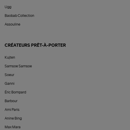
Ugg
Baobab Collection
Assouline
CRÉATEURS PRÊT-À-PORTER
Kujten
Samsoe Samsoe
Soeur
Ganni
Éric Bompard
Barbour
Ami Paris
Anine Bing
Max Mara