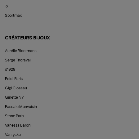
&
Sportmax
CRÉATEURS BIJOUX
Aurélie Bidermann
Serge Thoraval
d1928
Feidt Paris
Gigi Clozeau
Ginette NY
Pascale Monvoisin
Stone Paris
Vanessa Baroni
Vanrycke