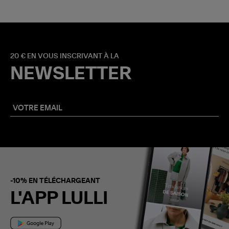
20 € EN VOUS INSCRIVANT À LA
NEWSLETTER
-10% EN TÉLÉCHARGEANT
L'APP LULLI