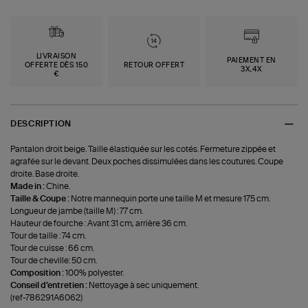
LIVRAISON
PAIEMENT EN
OFFERTE DÈS 150
RETOUR OFFERT
3X,4X
€
DESCRIPTION
Pantalon droit beige. Taille élastiquée sur les cotés. Fermeture zippée et
agrafée sur le devant. Deux poches dissimulées dans les coutures. Coupe
droite. Base droite.
Made in :
Chine.
Taille & Coupe :
Notre mannequin porte une taille M et mesure 175 cm.
Longueur de jambe (taille M) : 77 cm.
Hauteur de fourche : Avant 31 cm, arrière 36 cm.
Tour de taille : 74 cm.
Tour de cuisse : 66 cm.
Tour de cheville: 50 cm.
Composition :
100% polyester.
Conseil d'entretien :
Nettoyage à sec uniquement.
(ref-786291A6062)