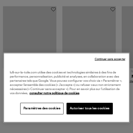
Continuer sans accepter
NOUVELLE COLLECTION
N
lulli-sur-la-toile.com utilise des cookies et technologies similaires à des fins de
JEROME DREYFUSS
TORAL
performance, personnalisation, publicité et analyses, en collaboration avec des
partenaires tels que Google. Vous pouvez configurer vos choix via « Paramétrer »,
Sac Bobi S Cuir Lamé
Mocassins Killian Sport
Veste
accepter l’ensemble des cookies (« J’accepte ») ou refuser ceux non strictement
Champagne
Mousse
480,00 €
189,00 €
nécessaires (« Continuer sans accepter »). Pour en savoir plus sur l’utilisation de
vos données,
consulter notre politique de cookies
Paramètres des cookies
Autoriser tous les cookies