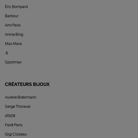
Éric Bompard
Barbour
Ami Paris
Anine Bing
Max Mara
&
Sportmax
CRÉATEURS BIJOUX
Aurélie Bidermann
Serge Thoraval
d1928
Feidt Paris
Gigi Clozeau