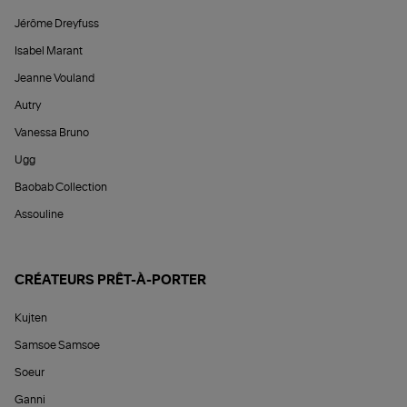
Jérôme Dreyfuss
Isabel Marant
Jeanne Vouland
Autry
Vanessa Bruno
Ugg
Baobab Collection
Assouline
CRÉATEURS PRÊT-À-PORTER
Kujten
Samsoe Samsoe
Soeur
Ganni