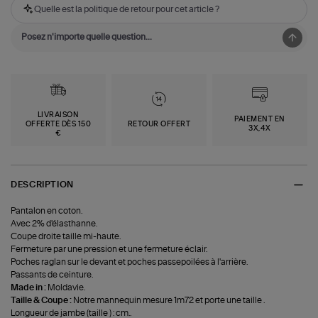
Quelle est la politique de retour pour cet article ?
LIVRAISON
PAIEMENT EN
OFFERTE DÈS 150
RETOUR OFFERT
3X,4X
€
DESCRIPTION
Pantalon en coton.
Avec 2% d'élasthanne.
Coupe droite taille mi-haute.
Fermeture par une pression et une fermeture éclair.
Poches raglan sur le devant et poches passepoilées à l'arrière.
Passants de ceinture.
Made in :
Moldavie.
Taille & Coupe :
Notre mannequin mesure 1m72 et porte une taille .
Longueur de jambe (taille ) : cm..