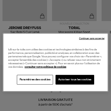
NOUVELLE COLLECTION
JEROME DREYFUSS
TORAL
Sac Bobi S Cuir Lamé
Mocassins Killian Sport
Champagne
Mousse
480,00 €
189,00 €
Continuer sans accepter
lulli-sur-la-toile.com utilise des cookies et technologies similaires à des fins de
performance, personnalisation, publicité et analyses, en collaboration avec des
partenaires tels que Google. Vous pouvez configurer vos choix via « Paramétrer »,
accepter l’ensemble des cookies (« J’accepte ») ou refuser ceux non strictement
nécessaires (« Continuer sans accepter »). Pour en savoir plus sur l’utilisation de
vos données,
consulter notre politique de cookies
Paramètres des cookies
Autoriser tous les cookies
LIVRAISON GRATUITE
à partir de 150€ d'achats*