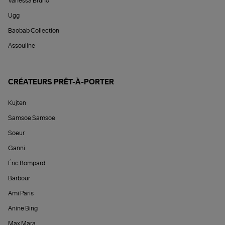
Vanessa Bruno
Ugg
Baobab Collection
Assouline
CRÉATEURS PRÊT-À-PORTER
Kujten
Samsoe Samsoe
Soeur
Ganni
Éric Bompard
Barbour
Ami Paris
Anine Bing
Max Mara