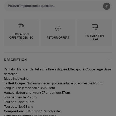
LIVRAISON
PAIEMENT EN
OFFERTE DÈS 150
RETOUR OFFERT
3X,4X
€
DESCRIPTION
Pantalon blanc en dentelles. Taille élastiquée. Effet ajouré. Coupe large. Base
dentellée.
Made in :
Ukraine.
Taille & Coupe :
Notre mannequin porte une taille 36 et mesure 175 cm.
Longueur de jambe (taille 36) : 79 cm.
Hauteur de fourche : Avant 27 cm, arrière 37 cm.
Tour de cheville : 42 cm.
Tour de cuisse : 52 cm.
Tour de taille : 68 cm.
Composition :
85% coton, 15% polyester.
Conseil d'entretien :
Nettoyage à sec.