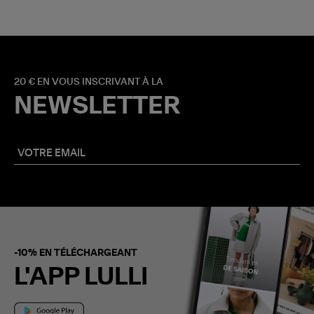
20 € EN VOUS INSCRIVANT À LA
NEWSLETTER
-10% EN TÉLÉCHARGEANT
L'APP LULLI