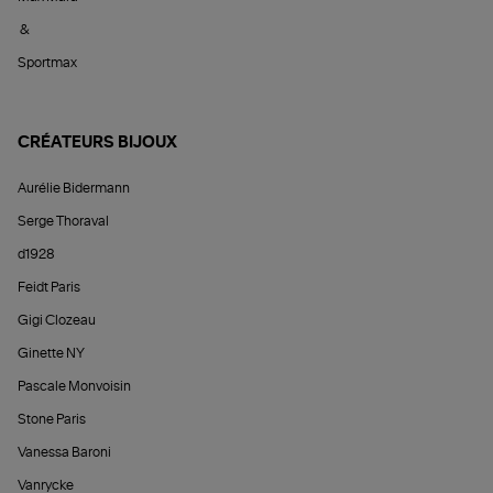
&
Sportmax
CRÉATEURS BIJOUX
Aurélie Bidermann
Serge Thoraval
d1928
Feidt Paris
Gigi Clozeau
Ginette NY
Pascale Monvoisin
Stone Paris
Vanessa Baroni
Vanrycke