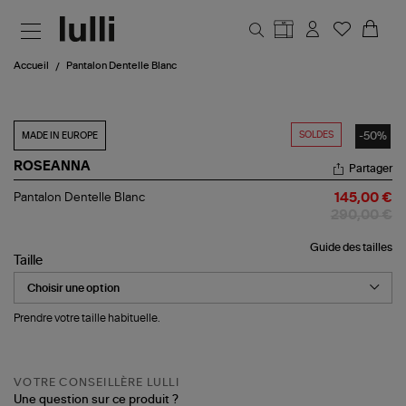
Aller au contenu principal
Accueil
Pantalon Dentelle Blanc
SOLDES
-50%
MADE IN EUROPE
ROSEANNA
Partager
Pantalon
Pantalon Dentelle Blanc
145,00 €
Dentelle
290,00 €
Blanc
Guide des tailles
Taille
Prendre votre taille habituelle.
VOTRE CONSEILLÈRE LULLI
Une question sur ce produit ?