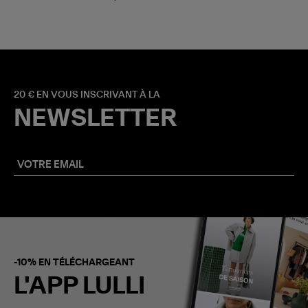
20 € EN VOUS INSCRIVANT À LA
NEWSLETTER
-10% EN TÉLÉCHARGEANT
L'APP LULLI