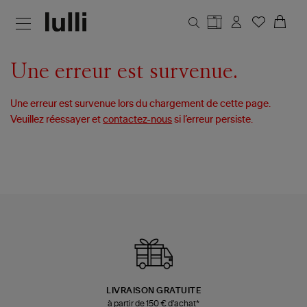
Aller au contenu principal
Une erreur est survenue.
Une erreur est survenue lors du chargement de cette page.
Veuillez réessayer et
contactez-nous
si l’erreur persiste.
LIVRAISON GRATUITE
à partir de 150 € d'achat*