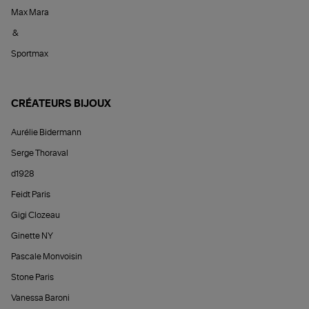
Max Mara
&
Sportmax
CRÉATEURS BIJOUX
Aurélie Bidermann
Serge Thoraval
d1928
Feidt Paris
Gigi Clozeau
Ginette NY
Pascale Monvoisin
Stone Paris
Vanessa Baroni