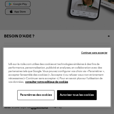
BESOIN D'AIDE ?
À PROPOS
Continuer sans accepter
NOS SERVICES
lulli-sur-la-toile.com utilise des cookies et technologies similaires à des fins de
performance, personnalisation, publicité et analyses, en collaboration avec des
partenaires tels que Google. Vous pouvez configurer vos choix via « Paramétrer »,
accepter l’ensemble des cookies (« J’accepte ») ou refuser ceux non strictement
SERVICE CLIENT
nécessaires (« Continuer sans accepter »). Pour en savoir plus sur l’utilisation de
vos données,
consulter notre politique de cookies
Paramètres des cookies
Autoriser tous les cookies
MODE DE PAIEMENT