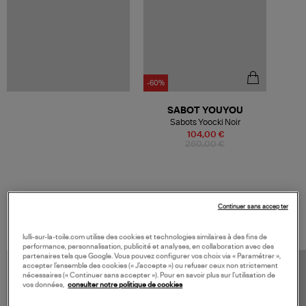
-60%
SABOT YOUYOU
Sabots Yoocki Noir
104,00 €
260,00 €
VOS DERNIERS PRODUITS VUS
Continuer sans accepter
lulli-sur-la-toile.com utilise des cookies et technologies similaires à des fins de
performance, personnalisation, publicité et analyses, en collaboration avec des
partenaires tels que Google. Vous pouvez configurer vos choix via « Paramétrer »,
accepter l’ensemble des cookies (« J’accepte ») ou refuser ceux non strictement
nécessaires (« Continuer sans accepter »). Pour en savoir plus sur l’utilisation de
vos données,
consulter notre politique de cookies