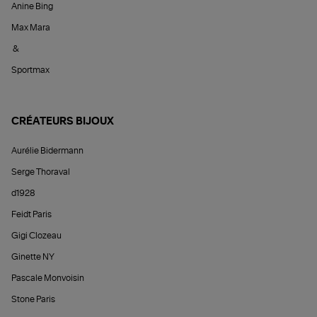
Anine Bing
Max Mara
&
Sportmax
CRÉATEURS BIJOUX
Aurélie Bidermann
Serge Thoraval
d1928
Feidt Paris
Gigi Clozeau
Ginette NY
Pascale Monvoisin
Stone Paris