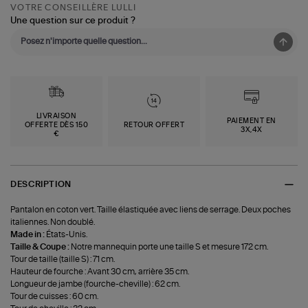
VOTRE CONSEILLÈRE LULLI
Une question sur ce produit ?
LIVRAISON
PAIEMENT EN
OFFERTE DÈS 150
RETOUR OFFERT
3X,4X
€
DESCRIPTION
Pantalon en coton vert. Taille élastiquée avec liens de serrage. Deux poches
italiennes. Non doublé.
Made in :
États-Unis.
Taille & Coupe :
Notre mannequin porte une taille S et mesure 172 cm.
Tour de taille (taille S) : 71 cm.
Hauteur de fourche : Avant 30 cm, arrière 35 cm.
Longueur de jambe (fourche-cheville) : 62 cm.
Tour de cuisses : 60 cm.