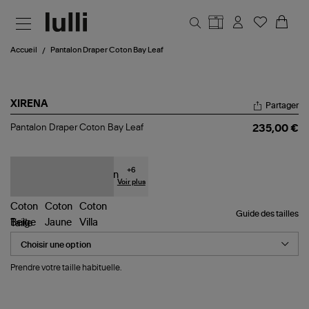
Aller au contenu principal
Accueil
Pantalon Draper Coton Bay Leaf
XIRENA
Partager
Pantalon
Pantalon Draper Coton Bay Leaf
235,00 €
Draper
Coton
Bay
Leaf
+
6
Voir plus
Guide des tailles
Taille
Prendre votre taille habituelle.