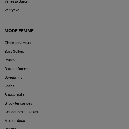
Vanessa Baroni
Vanrycke
MODE FEMME
Choisi pour vous
Best-Sellers
Robes
Baskets femme
Sweatshirt
Jeans
Sacs à main
Bijoux tendances
Doudounes et Parkas
Maison déco