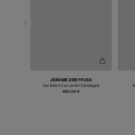
N
JEROME DREYFUSS
te
Sac Bobi S Cuir Lamé Champagne
M
480,00 €