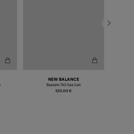
NEW BALANCE
e
Baskets 740 Sea Salt
Veste
120,00 €