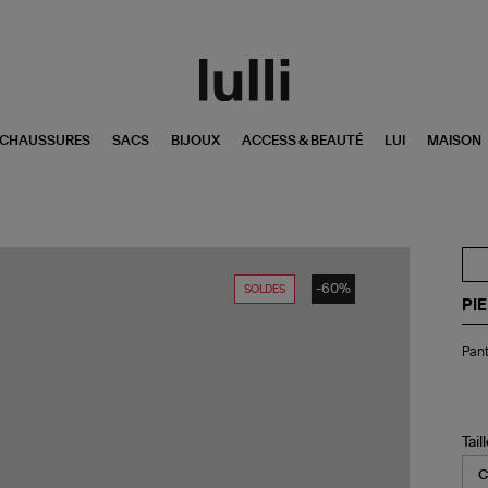
CHAUSSURES
SACS
BIJOUX
ACCESS & BEAUTÉ
LUI
MAISON
-60%
SOLDES
PI
Pan
Pant
Dr
Mul
Tail