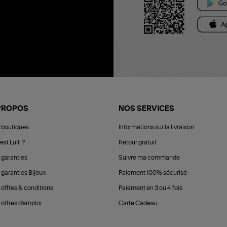
PROPOS
NOS SERVICES
 boutiques
Informations sur la livraison
est Lulli ?
Retour gratuit
 garanties
Suivre ma commande
 garanties Bijoux
Paiement 100% sécurisé
 offres & conditions
Paiement en 3 ou 4 fois
offres d'emploi
Carte Cadeau