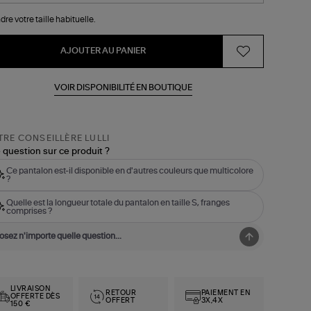
dre votre taille habituelle.
AJOUTER AU PANIER
VOIR DISPONIBILITÉ EN BOUTIQUE
RE CONSEILLÈRE LULLI
 question sur ce produit ?
Ce pantalon est-il disponible en d'autres couleurs que multicolore
?
Quelle est la longueur totale du pantalon en taille S, franges
comprises ?
LIVRAISON
RETOUR
PAIEMENT EN
OFFERTE DÈS
OFFERT
3X,4X
150 €