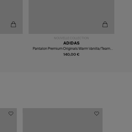
-5
NOUVELLE COLLECTION
ADIDAS
Pantalon Premium Originals Warm Vanilla/Team
Victory Red
140,00 €