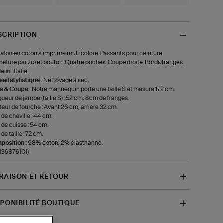
SCRIPTION
alon en coton à imprimé multicolore. Passants pour ceinture.
eture par zip et bouton. Quatre poches. Coupe droite. Bords frangés.
 in :
Italie.
eil stylistique :
Nettoyage à sec.
le & Coupe :
Notre mannequin porte une taille S et mesure 172 cm.
ueur de jambe (taille S) : 52 cm, 8cm de franges.
eur de fourche : Avant 26 cm, arrière 32 cm.
 de cheville : 44 cm.
 de cuisse : 54 cm.
de taille : 72 cm.
position :
98% coton, 2% élasthanne.
-136876101)
VRAISON ET RETOUR
SPONIBILITÉ BOUTIQUE