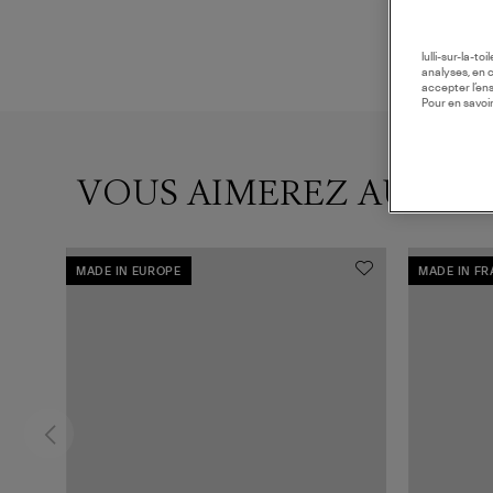
lulli-sur-la-t
analyses, en 
accepter l’en
Pour en savoir
VOUS AIMEREZ AUSSI
MADE IN EUROPE
MADE IN F