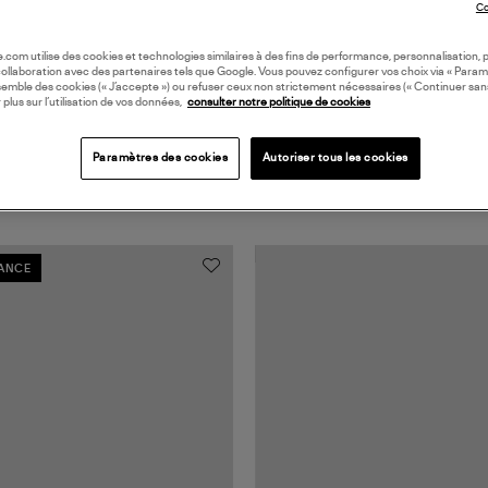
Co
oile.com utilise des cookies et technologies similaires à des fins de performance, personnalisation, p
collaboration avec des partenaires tels que Google. Vous pouvez configurer vos choix via « Param
semble des cookies (« J’accepte ») ou refuser ceux non strictement nécessaires (« Continuer san
 plus sur l’utilisation de vos données,
consulter notre politique de cookies
Paramètres des cookies
Autoriser tous les cookies
RANCE