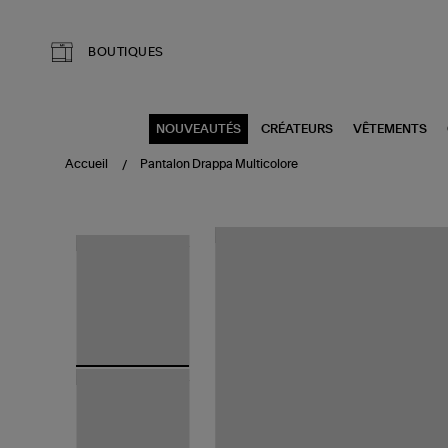
Aller au contenu principal
BOUTIQUES
NOUVEAUTÉS
CRÉATEURS
VÊTEMENTS
Accueil
Pantalon Drappa Multicolore