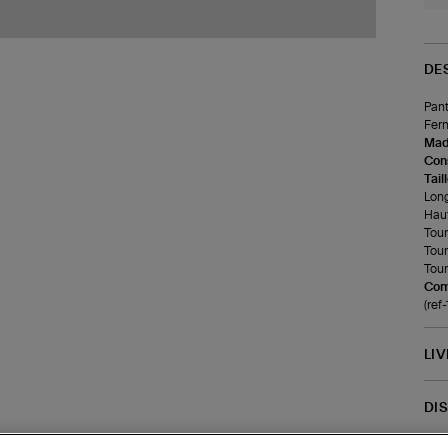
DE
Pant
Ferm
Made
Cons
Tail
Long
Haut
Tour
Tour
Tour 
Com
(ref
LI
DI