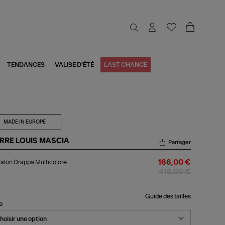
TENDANCES
VALISE D'ÉTÉ
LAST CHANCE
MADE IN EUROPE
ERRE LOUIS MASCIA
Partager
talon
alon Drappa Multicolore
166,00 €
appa
ticolore
415,00 €
Guide des tailles
le