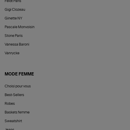
Feidt Paris
Gigi Clozeau
Ginette NY
Pascale Monvoisin
Stone Paris
Vanessa Baroni
Vanrycke
MODE FEMME
Choisi pour vous
Best-Sellers
Robes
Baskets femme
Sweatshirt
Jeans