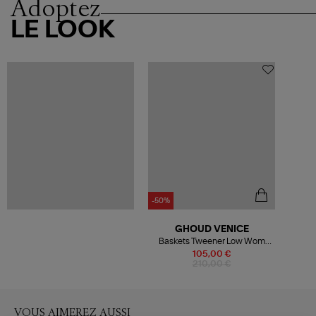
Adoptez
LE LOOK
-50%
GHOUD VENICE
Baskets Tweener Low Wom
Leather Glitter Cream Plat
105,00 €
210,00 €
VOUS AIMEREZ AUSSI