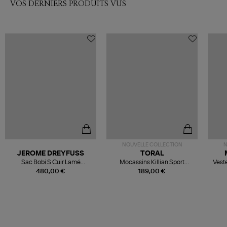
VOS DERNIERS PRODUITS VUS
NOUVELLE COLLECTION
N
JEROME DREYFUSS
TORAL
Sac Bobi S Cuir Lamé
Mocassins Killian Sport
Veste
Champagne
Mousse
480,00 €
189,00 €