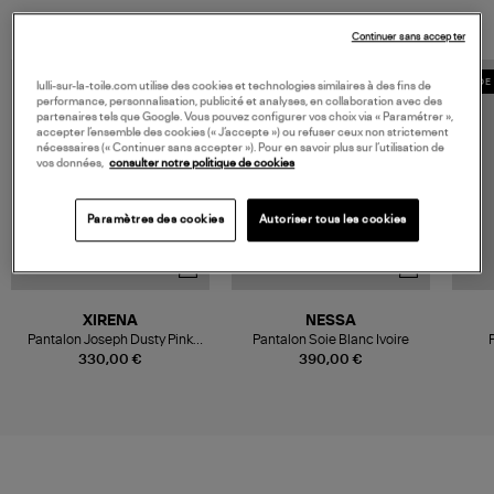
Continuer sans accepter
MADE IN EUROPE
MADE 
lulli-sur-la-toile.com utilise des cookies et technologies similaires à des fins de
performance, personnalisation, publicité et analyses, en collaboration avec des
partenaires tels que Google. Vous pouvez configurer vos choix via « Paramétrer »,
accepter l’ensemble des cookies (« J’accepte ») ou refuser ceux non strictement
nécessaires (« Continuer sans accepter »). Pour en savoir plus sur l’utilisation de
vos données,
consulter notre politique de cookies
Paramètres des cookies
Autoriser tous les cookies
XIRENA
NESSA
Pantalon Joseph Dusty Pink
Pantalon Soie Blanc Ivoire
Stripe
330,00 €
390,00 €