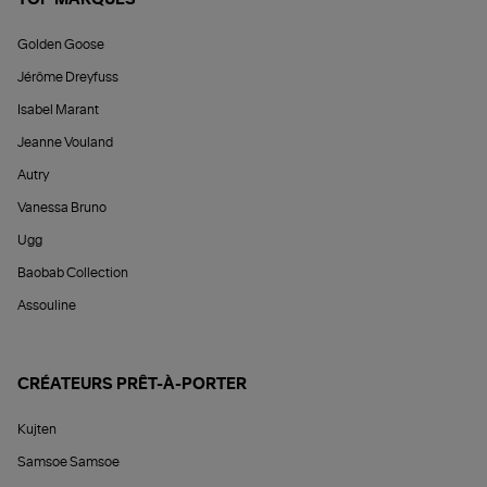
TOP MARQUES
Golden Goose
Jérôme Dreyfuss
Isabel Marant
Jeanne Vouland
Autry
Vanessa Bruno
Ugg
Baobab Collection
Assouline
CRÉATEURS PRÊT-À-PORTER
Kujten
Samsoe Samsoe