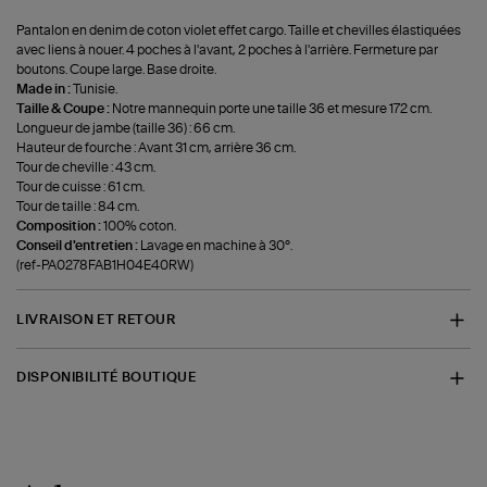
Pantalon en denim de coton violet effet cargo. Taille et chevilles élastiquées
avec liens à nouer. 4 poches à l'avant, 2 poches à l'arrière. Fermeture par
boutons. Coupe large. Base droite.
Made in :
Tunisie.
Taille & Coupe :
Notre mannequin porte une taille 36 et mesure 172 cm.
Longueur de jambe (taille 36) : 66 cm.
Hauteur de fourche : Avant 31 cm, arrière 36 cm.
Tour de cheville : 43 cm.
Tour de cuisse : 61 cm.
Tour de taille : 84 cm.
Composition :
100% coton.
Conseil d'entretien :
Lavage en machine à 30°.
(ref-PA0278FAB1H04E40RW)
LIVRAISON ET RETOUR
DISPONIBILITÉ BOUTIQUE