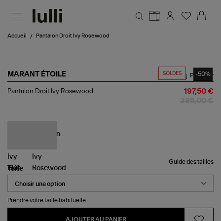
Aller au contenu principal
Accueil
Pantalon Droit Ivy Rosewood
SOLDES
-50%
MARANT ÉTOILE
Partager
Pantalon
Pantalon Droit Ivy Rosewood
197,50 €
Droit
395,00 €
Ivy
Rosewood
Guide des tailles
Taille
Prendre votre taille habituelle.
AJOUTER AU PANIER