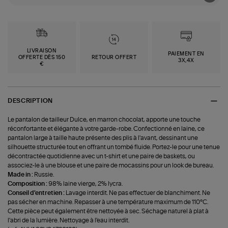
LIVRAISON
PAIEMENT EN
OFFERTE DÈS 150
RETOUR OFFERT
3X,4X
€
DESCRIPTION
Le pantalon de tailleur Dulce, en marron chocolat, apporte une touche
réconfortante et élégante à votre garde-robe. Confectionné en laine, ce
pantalon large à taille haute présente des plis à l'avant, dessinant une
silhouette structurée tout en offrant un tombé fluide. Portez-le pour une tenue
décontractée quotidienne avec un t-shirt et une paire de baskets, ou
associez-le à une blouse et une paire de mocassins pour un look de bureau.
Made in :
Russie.
Composition :
98% laine vierge, 2% lycra.
Conseil d'entretien :
Lavage interdit. Ne pas effectuer de blanchiment. Ne
pas sécher en machine. Repasser à une température maximum de 110°C.
Cette pièce peut également être nettoyée à sec. Séchage naturel à plat à
l'abri de la lumière. Nettoyage à l'eau interdit.