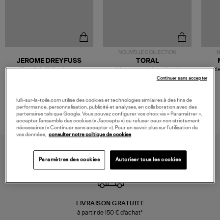
NOUVELLE COLLECTION
N
JEROME DREYFUSS
TORAL
Sac Bobi S Cuir Lamé
Mocassins Killian Sport
Veste
Champagne
Mousse
480,00 €
189,00 €
Continuer sans accepter
lulli-sur-la-toile.com utilise des cookies et technologies similaires à des fins de
performance, personnalisation, publicité et analyses, en collaboration avec des
partenaires tels que Google. Vous pouvez configurer vos choix via « Paramétrer »,
accepter l’ensemble des cookies (« J’accepte ») ou refuser ceux non strictement
nécessaires (« Continuer sans accepter »). Pour en savoir plus sur l’utilisation de
vos données,
consulter notre politique de cookies
Paramètres des cookies
Autoriser tous les cookies
LIVRAISON GRATUITE
à partir de 150 € d'achat*