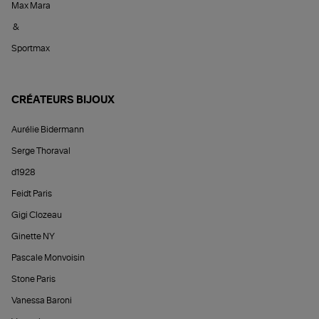
Max Mara
&
Sportmax
CRÉATEURS BIJOUX
Aurélie Bidermann
Serge Thoraval
d1928
Feidt Paris
Gigi Clozeau
Ginette NY
Pascale Monvoisin
Stone Paris
Vanessa Baroni