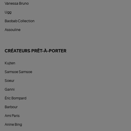
Vanessa Bruno
Ugg
Baobab Collection
Assouline
CRÉATEURS PRÊT-À-PORTER
Kujten
Samsoe Samsoe
Soeur
Ganni
Éric Bompard
Barbour
Ami Paris
Anine Bing