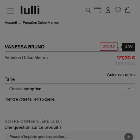
Aller au contenu principal
Accueil
Pantalon Dulce Marron
SOLDES
-40%
VANESSA BRUNO
Partager
Pantalon
Pantalon Dulce Marron
177,00 €
Dulce
295,00 €
Marron
Guide des tailles
Taille
Prendre votre taille habituelle.
VOTRE CONSEILLÈRE LULLI
Une question sur ce produit ?