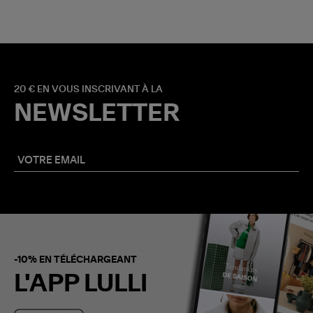
20 € EN VOUS INSCRIVANT À LA
NEWSLETTER
-10% EN TÉLÉCHARGEANT
L'APP LULLI