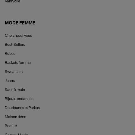
Vanrycke
MODE FEMME
Choisi pour vous
Best-Sellers
Robes
Baskets femme
Sweatshirt
Jeans
Sacs à main
Bijoux tendances
Doudounes et Parkas
Maison déco
Beauté