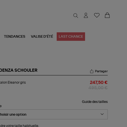
TENDANCES
VALISE D'ÉTÉ
LAST CHANCE
OENZA SCHOULER
Partager
talon
alon Eleanor gris
247,50 €
anor
s
495,00 €
Guide des tailles
le
dre votre taille habituelle.