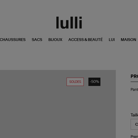
CHAUSSURES
SACS
BIJOUX
ACCESS & BEAUTÉ
LUI
MAISON
PR
-50%
SOLDES
Pan
Pant
Ele
gri
Tail
Pren