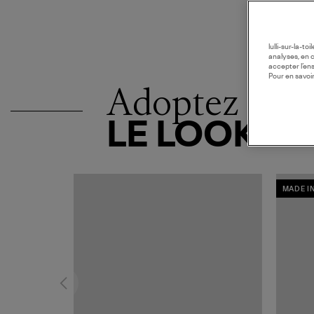
lulli-sur-la-t
analyses, en 
accepter l’en
Pour en savoir
Adoptez
LE LOOK
MADE I