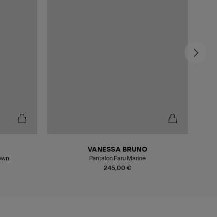
-5
VANESSA BRUNO
rown
Pantalon Faru Marine
245,00 €