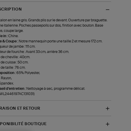
SCRIPTION
alon en laine gris. Grands plis sur le devant. Ouverture par braguette.
e italienne. Poches passepoils sur dos, finition avec bouton. Base
te, coupe large.
 in :
Chine.
le & Coupe :
Notre mannequin porte une taille 2 et mesure 172 cm.
ueur de jambe : 111 cm.
eur de fourche : Avant 33 cm, arrière 36 cm.
 de cheville : 40cm.
 de cuisse : 50 cm.
de taille : 76 cm.
position :
65% Polyester,
 Rayon,
Spandex.
eil d'entretien :
Nettoyage à sec, programme délicat.
f-WL2446197AC131031)
VRAISON ET RETOUR
SPONIBILITÉ BOUTIQUE