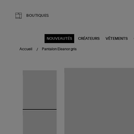
Aller au contenu principal
BOUTIQUES
NOUVEAUTÉS
CRÉATEURS
VÊTEMENTS
Accueil
Pantalon Eleanor gris