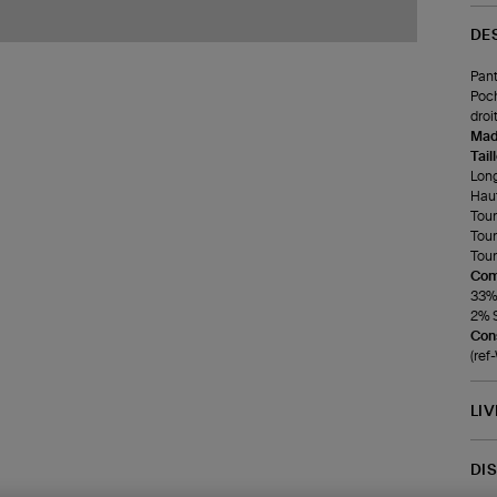
DE
Pant
Poch
droi
Made
Tail
Long
Haut
Tour
Tour
Tour 
Com
33%
2% 
Cons
(re
LI
DI