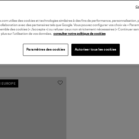
Co
oile.com utilise des cookies et technologies similaires à des fins de performance, personnalisation, p
collaboration avec des partenaires tels que Google. Vous pouvez configurer vos choix via « Param
semble des cookies (« J’accepte ») ou refuser ceux non strictement nécessaires (« Continuer san
 plus sur l’utilisation de vos données,
consulter notre politique de cookies
Paramètres des cookies
Autoriser tous les cookies
N EUROPE