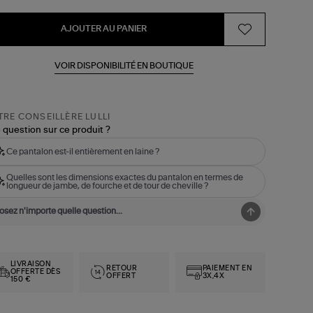
AJOUTER AU PANIER
VOIR DISPONIBILITÉ EN BOUTIQUE
RE CONSEILLÈRE LULLI
 question sur ce produit ?
Ce pantalon est-il entièrement en laine ?
Quelles sont les dimensions exactes du pantalon en termes de
longueur de jambe, de fourche et de tour de cheville ?
LIVRAISON
RETOUR
PAIEMENT EN
OFFERTE DÈS
OFFERT
3X,4X
150 €