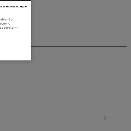
ntinuer sans accepter
ublicité et
étrer »,
s accepter »).