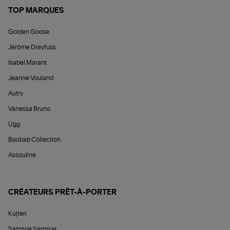
TOP MARQUES
Golden Goose
Jérôme Dreyfuss
Isabel Marant
Jeanne Vouland
Autry
Vanessa Bruno
Ugg
Baobab Collection
Assouline
CRÉATEURS PRÊT-À-PORTER
Kujten
Samsoe Samsoe