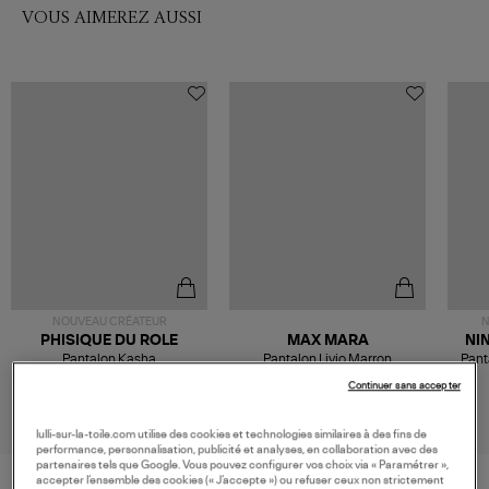
VOUS AIMEREZ AUSSI
NOUVEAU CRÉATEUR
N
PHISIQUE DU ROLE
MAX MARA
NI
Pantalon Kasha
Pantalon Livio Marron
Pant
266,00 €
309,00 €
Continuer sans accepter
lulli-sur-la-toile.com utilise des cookies et technologies similaires à des fins de
performance, personnalisation, publicité et analyses, en collaboration avec des
partenaires tels que Google. Vous pouvez configurer vos choix via « Paramétrer »,
accepter l’ensemble des cookies (« J’accepte ») ou refuser ceux non strictement