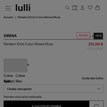
Aller au contenu principal
Accueil
Pantalon Eliott Coton Misted Moss
SOLDES
-50%
XIRENA
Partager
Pantalon
Pantalon Eliott Coton Misted Moss
212,00 €
Eliott
424,00 €
Coton
Misted
Moss
Guide des tailles
Taille
Prendre votre taille habituelle.
AJOUTER AU PANIER