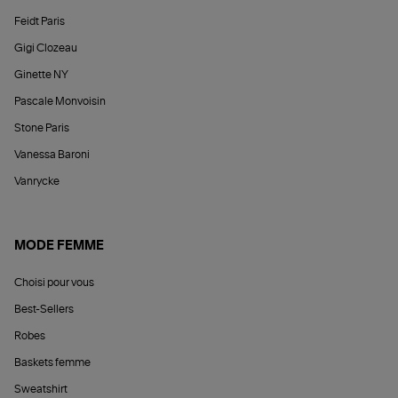
Feidt Paris
Gigi Clozeau
Ginette NY
Pascale Monvoisin
Stone Paris
Vanessa Baroni
Vanrycke
MODE FEMME
Choisi pour vous
Best-Sellers
Robes
Baskets femme
Sweatshirt