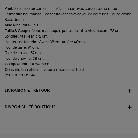
Pantalon en coton camel. Taille élastiquée avec cordons de serrage.
Fermeture boutonnée. Poches italiennes avec jeu de coutures. Coupe droite.
Base droite.
Made in :
États-Unis.
Taille & Coupe :
Notre mannequin porte une taille M et mesure 172 cm.
Longueur (taille M) : 72 cm.
Hauteur de fourche : Avant 38 cm, arrière 40 cm.
Tour de taille : 74 cm.
Tour de cuisse : 57 cm.
Tour de cheville : 38 cm.
Composition :
100% coton.
Conseil d'entretien :
Lavage en machine à froid.
(ref-X387709334)
LIVRAISON ET RETOUR
DISPONIBILITÉ BOUTIQUE