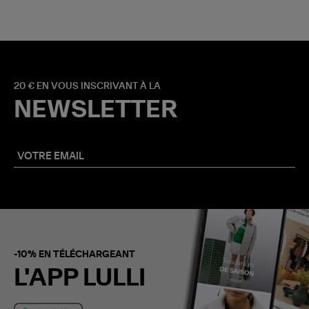
20 € EN VOUS INSCRIVANT À LA
NEWSLETTER
-10% EN TÉLÉCHARGEANT
L'APP LULLI