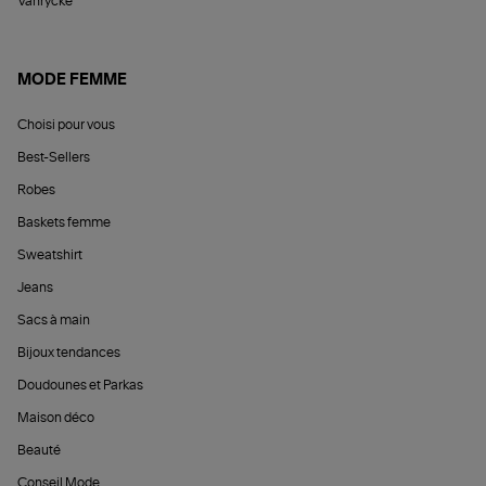
Vanrycke
MODE FEMME
Choisi pour vous
Best-Sellers
Robes
Baskets femme
Sweatshirt
Jeans
Sacs à main
Bijoux tendances
Doudounes et Parkas
Maison déco
Beauté
Conseil Mode