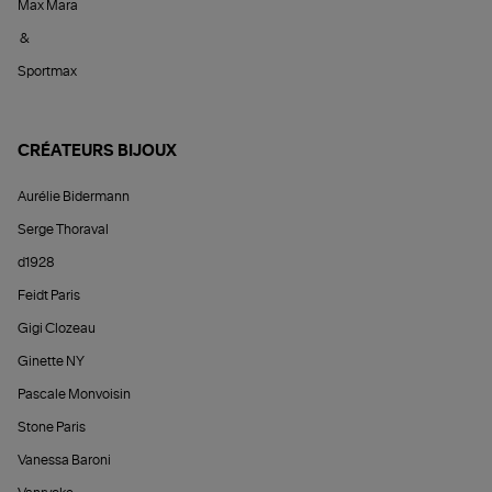
Max Mara
&
Sportmax
CRÉATEURS BIJOUX
Aurélie Bidermann
Serge Thoraval
d1928
Feidt Paris
Gigi Clozeau
Ginette NY
Pascale Monvoisin
Stone Paris
Vanessa Baroni