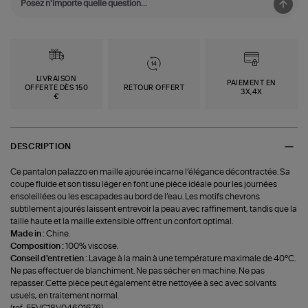
LIVRAISON
PAIEMENT EN
OFFERTE DÈS 150
RETOUR OFFERT
3X,4X
€
DESCRIPTION
Ce pantalon palazzo en maille ajourée incarne l’élégance décontractée. Sa
coupe fluide et son tissu léger en font une pièce idéale pour les journées
ensoleillées ou les escapades au bord de l’eau. Les motifs chevrons
subtilement ajourés laissent entrevoir la peau avec raffinement, tandis que la
taille haute et la maille extensible offrent un confort optimal.
Made in :
Chine.
Composition :
100% viscose.
Conseil d'entretien :
Lavage à la main à une température maximale de 40°C.
Ne pas effectuer de blanchiment. Ne pas sécher en machine. Ne pas
repasser. Cette pièce peut également être nettoyée à sec avec solvants
usuels, en traitement normal.
(ref-5EVC18V04601676)