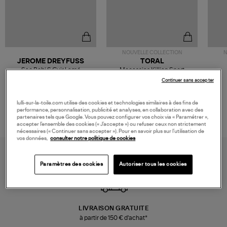
NOUVELLE COLLECTION
N
JEROME DREYFUSS
TORAL
Sac Bobi S Cuir Lamé
Mocassins Killian Sport
Champagne
Mousse
480,00 €
189,00 €
Continuer sans accepter
lulli-sur-la-toile.com utilise des cookies et technologies similaires à des fins de
performance, personnalisation, publicité et analyses, en collaboration avec des
partenaires tels que Google. Vous pouvez configurer vos choix via « Paramétrer »,
accepter l’ensemble des cookies (« J’accepte ») ou refuser ceux non strictement
nécessaires (« Continuer sans accepter »). Pour en savoir plus sur l’utilisation de
vos données,
consulter notre politique de cookies
Paramètres des cookies
Autoriser tous les cookies
LIVRAISON GRATUITE
à partir de 150 € d'achat*