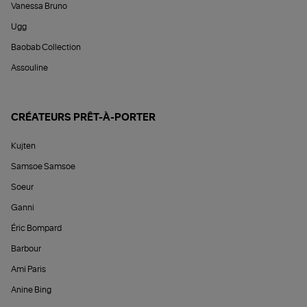
Vanessa Bruno
Ugg
Baobab Collection
Assouline
CRÉATEURS PRÊT-À-PORTER
Kujten
Samsoe Samsoe
Soeur
Ganni
Éric Bompard
Barbour
Ami Paris
Anine Bing