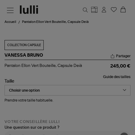
Aller au contenu principal
Accueil
Pantalon Ellon Vert Bouteille, Capsule Deià
COLLECTION CAPSULE
VANESSA BRUNO
Partager
Pantalon
Pantalon Ellon Vert Bouteille, Capsule Deià
245,00 €
Ellon
Vert
Guide des tailles
Bouteille,
Taille
Capsule
Deià
Prendre votre taille habituelle.
VOTRE CONSEILLÈRE LULLI
Une question sur ce produit ?