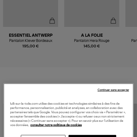
ESSENTIEL ANTWERP
A LA FOLIE
Pantalon Klever Bordeaux
Pantalon Hera Rouge
Pan
195,00 €
145,00 €
VOS DERNIERS PRODUITS VUS
Continuer sans accepter
lulli-sur-la-toile.com utilise des cookies et technologies similaires à des fins de
performance, personnalisation, publicité et analyses, en collaboration avec des
partenaires tels que Google. Vous pouvez configurer vos choix via « Paramétrer »,
accepter l’ensemble des cookies (« J’accepte ») ou refuser ceux non strictement
nécessaires (« Continuer sans accepter »). Pour en savoir plus sur l’utilisation de
vos données,
consulter notre politique de cookies