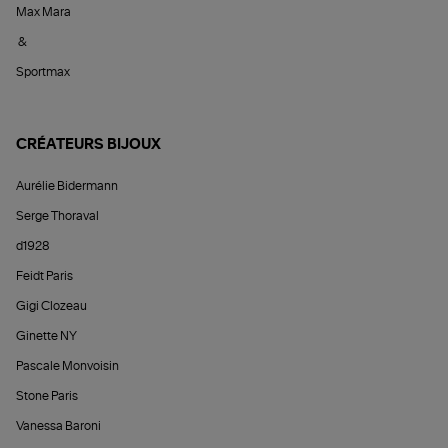
Max Mara
&
Sportmax
CRÉATEURS BIJOUX
Aurélie Bidermann
Serge Thoraval
d1928
Feidt Paris
Gigi Clozeau
Ginette NY
Pascale Monvoisin
Stone Paris
Vanessa Baroni