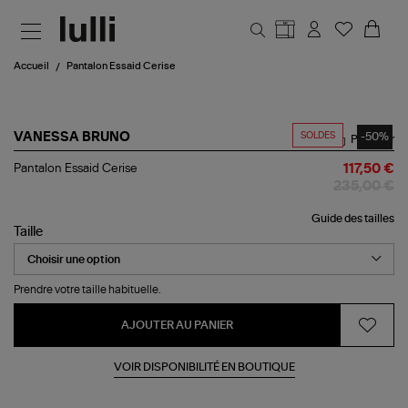
Aller au contenu principal
Accueil
Pantalon Essaid Cerise
SOLDES
-50%
VANESSA BRUNO
Partager
Pantalon
Pantalon Essaid Cerise
117,50 €
Essaid
235,00 €
Cerise
Guide des tailles
Taille
Prendre votre taille habituelle.
AJOUTER AU PANIER
VOIR DISPONIBILITÉ EN BOUTIQUE