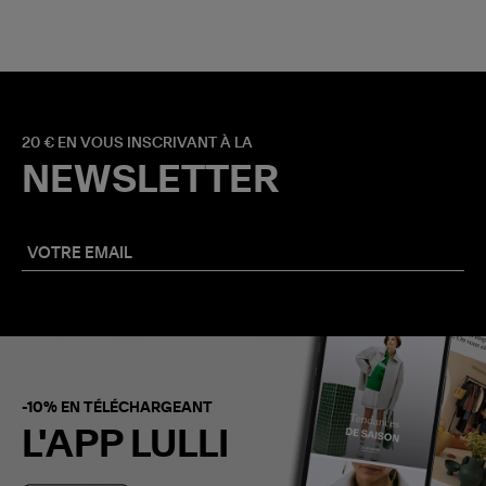
20 € EN VOUS INSCRIVANT À LA
NEWSLETTER
-10% EN TÉLÉCHARGEANT
L'APP LULLI