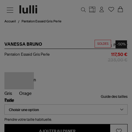
Aller au contenu principal
Accueil
Pantalon Essaid Gris Perle
SOLDES
-50%
VANESSA BRUNO
Partager
Pantalon
Pantalon Essaid Gris Perle
117,50 €
Essaid
235,00 €
Gris
Perle
Guide des tailles
Taille
Prendre votre taille habituelle.
AJOUTER AU PANIER