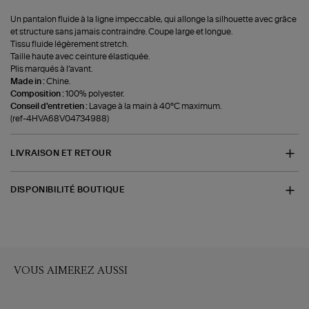
Un pantalon fluide à la ligne impeccable, qui allonge la silhouette avec grâce
et structure sans jamais contraindre. Coupe large et longue.
Tissu fluide légèrement stretch.
Taille haute avec ceinture élastiquée.
Plis marqués à l’avant.
Made in :
Chine.
Composition :
100% polyester.
Conseil d'entretien :
Lavage à la main à 40°C maximum.
(ref-4HVA68V04734988)
LIVRAISON ET RETOUR
DISPONIBILITÉ BOUTIQUE
VOUS AIMEREZ AUSSI