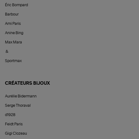
Éric Bompard
Barbour
Ami Paris
Anine Bing
Max Mara
&
Sportmax
CRÉATEURS BIJOUX
Aurélie Bidermann
Serge Thoraval
d1928
Feidt Paris
Gigi Clozeau