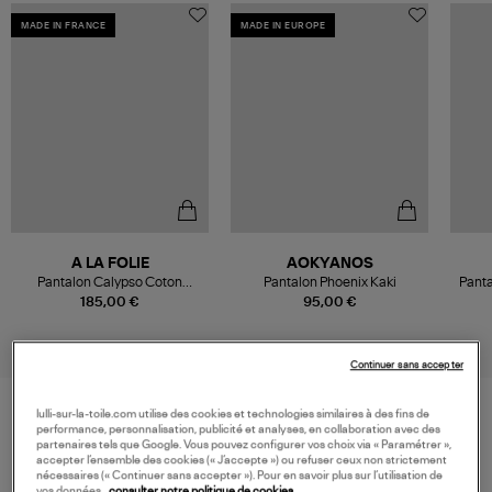
MADE IN FRANCE
MADE IN EUROPE
A LA FOLIE
AOKYANOS
Pantalon Calypso Coton
Pantalon Phoenix Kaki
Panta
Aluminium
185,00 €
95,00 €
Continuer sans accepter
lulli-sur-la-toile.com utilise des cookies et technologies similaires à des fins de
performance, personnalisation, publicité et analyses, en collaboration avec des
VOS DERNIERS PRODUITS VUS
partenaires tels que Google. Vous pouvez configurer vos choix via « Paramétrer »,
accepter l’ensemble des cookies (« J’accepte ») ou refuser ceux non strictement
nécessaires (« Continuer sans accepter »). Pour en savoir plus sur l’utilisation de
vos données,
consulter notre politique de cookies