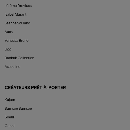
Jérôme Dreyfuss
Isabel Marant
Jeanne Vouland
Autry
Vanessa Bruno
Ugg
Baobab Collection
Assouline
CRÉATEURS PRÊT-À-PORTER
Kujten
Samsoe Samsoe
Soeur
Ganni