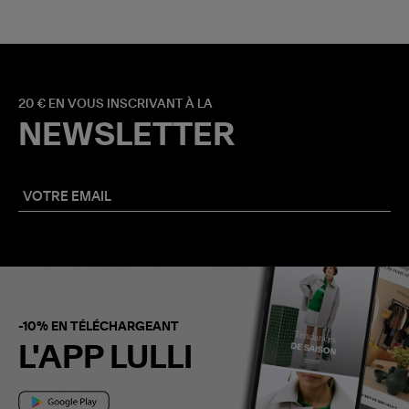
20 € EN VOUS INSCRIVANT À LA
NEWSLETTER
-10% EN TÉLÉCHARGEANT
L'APP LULLI