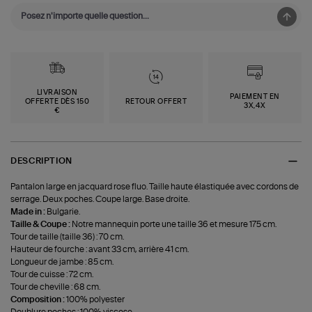
LIVRAISON
PAIEMENT EN
OFFERTE DÈS 150
RETOUR OFFERT
3X,4X
€
DESCRIPTION
Pantalon large en jacquard rose fluo. Taille haute élastiquée avec cordons de
serrage. Deux poches. Coupe large. Base droite.
Made in :
Bulgarie.
Taille & Coupe :
Notre mannequin porte une taille 36 et mesure 175 cm.
Tour de taille (taille 36) : 70 cm.
Hauteur de fourche : avant 33 cm, arrière 41 cm.
Longueur de jambe : 85 cm.
Tour de cuisse : 72 cm.
Tour de cheville : 68 cm.
Composition :
100% polyester
Doublure poches : 100% viscose