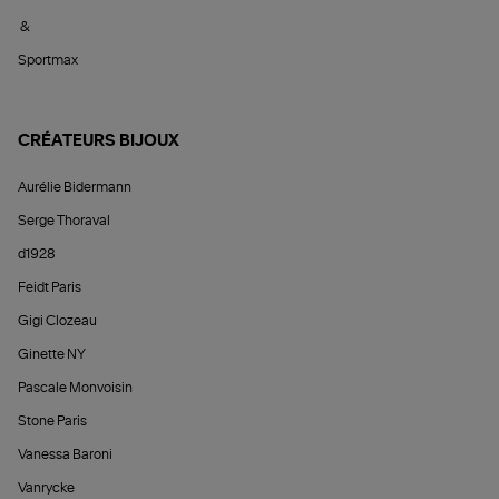
&
Sportmax
CRÉATEURS BIJOUX
Aurélie Bidermann
Serge Thoraval
d1928
Feidt Paris
Gigi Clozeau
Ginette NY
Pascale Monvoisin
Stone Paris
Vanessa Baroni
Vanrycke