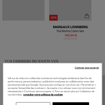
-60%
MARGAUX LONNBERG
Pull Morris Coton Vert
143,50 €
359,00 €
VOS DERNIERS PRODUITS VUS
Continuer sans accepter
lulli-sur-la-toile.com utilise des cookies et technologies similaires à des fins de
performance, personnalisation, publicité et analyses, en collaboration avec des
partenaires tels que Google. Vous pouvez configurer vos choix via « Paramétrer »,
accepter l’ensemble des cookies (« J’accepte ») ou refuser ceux non strictement
nécessaires (« Continuer sans accepter »). Pour en savoir plus sur l’utilisation de
vos données,
consulter notre politique de cookies