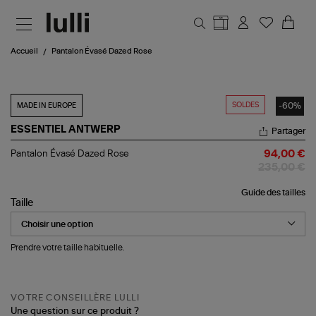
Aller au contenu principal
Accueil
Pantalon Évasé Dazed Rose
SOLDES
-60%
MADE IN EUROPE
ESSENTIEL ANTWERP
Partager
Pantalon
Pantalon Évasé Dazed Rose
94,00 €
Évasé
235,00 €
Dazed
Rose
Guide des tailles
Taille
Prendre votre taille habituelle.
VOTRE CONSEILLÈRE LULLI
Une question sur ce produit ?