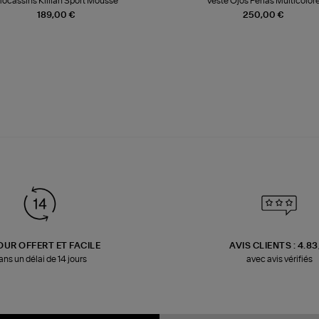
ocassins Killian Sport Mousse
Veste Ojos Perlas Multicolor
189,00 €
250,00 €
OUR OFFERT ET FACILE
AVIS CLIENTS : 4.8
ans un délai de 14 jours
avec avis vérifiés