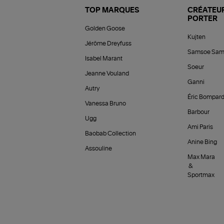
TOP MARQUES
CRÉATEUR
PORTER
Golden Goose
Kujten
Jérôme Dreyfuss
Samsoe Sam
Isabel Marant
Soeur
Jeanne Vouland
Ganni
Autry
Éric Bompar
Vanessa Bruno
Barbour
Ugg
Ami Paris
Baobab Collection
Anine Bing
Assouline
Max Mara
&
Sportmax