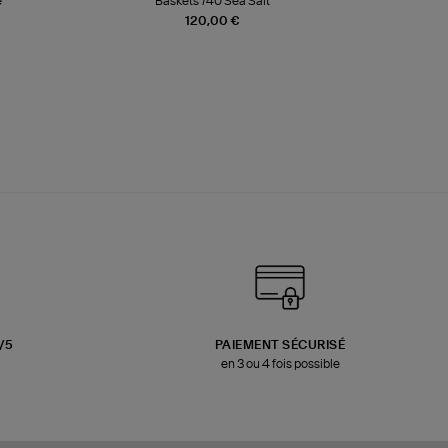
e
Baskets 740 Sea Salt
Veste
120,00 €
3/5
PAIEMENT SÉCURISÉ
en 3 ou 4 fois possible