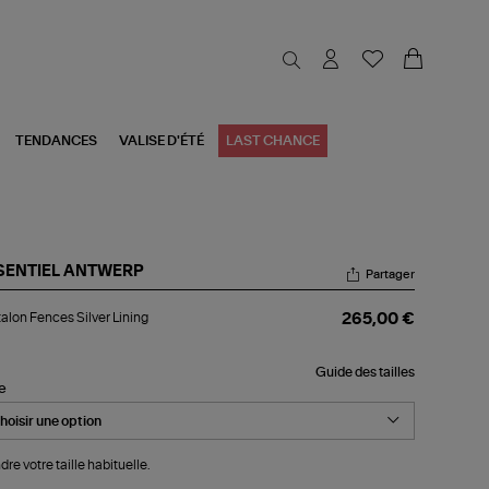
TENDANCES
VALISE D'ÉTÉ
LAST CHANCE
SENTIEL ANTWERP
Partager
talon
alon Fences Silver Lining
265,00 €
nces
ver
ing
Guide des tailles
le
dre votre taille habituelle.