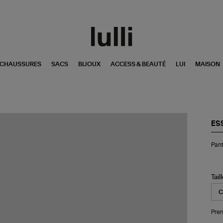
CHAUSSURES
SACS
BIJOUX
ACCESS & BEAUTÉ
LUI
MAISON
ES
Pan
Pant
Fe
Sil
Lin
Tail
Pren