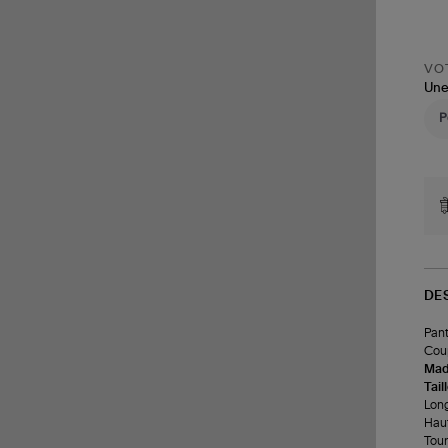
VOT
Une
DE
Pant
Coup
Made
Tail
Long
Haut
Tour