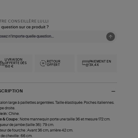
RE CONSEILLÈRE LULLI
 question sur ce produit ?
LIVRAISON
RETOUR
PAIEMENT EN
OFFERTE DÈS
OFFERT
3X,4X
150 €
SCRIPTION
alon large à paillettes argentées. Taille élastiquée. Poches italiennes.
e droite.
 in :
Chine.
le & Coupe :
Notre mannequin porte une taille 36 et mesure 172 cm.
ueur de jambe (taille 36) : 79 cm.
eur de fourche : Avant 36 cm, arrière 42 cm.
 de cheville : 66 cm.