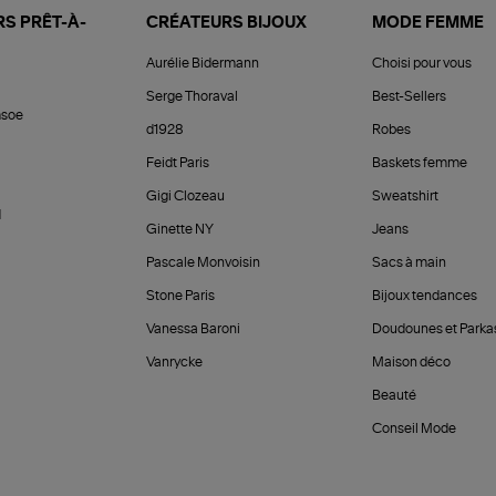
S PRÊT-À-
CRÉATEURS BIJOUX
MODE FEMME
Aurélie Bidermann
Choisi pour vous
Serge Thoraval
Best-Sellers
soe
d1928
Robes
Feidt Paris
Baskets femme
Gigi Clozeau
Sweatshirt
d
Ginette NY
Jeans
Pascale Monvoisin
Sacs à main
Stone Paris
Bijoux tendances
Vanessa Baroni
Doudounes et Parka
Vanrycke
Maison déco
Beauté
Conseil Mode