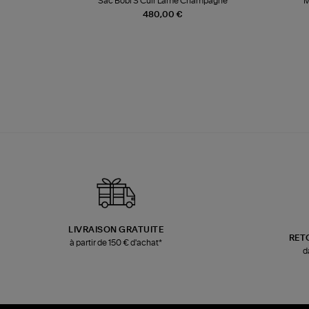
te
Sac Bobi S Cuir Lamé Champagne
M
480,00 €
LIVRAISON GRATUITE
RET
à partir de 150 € d'achat*
d