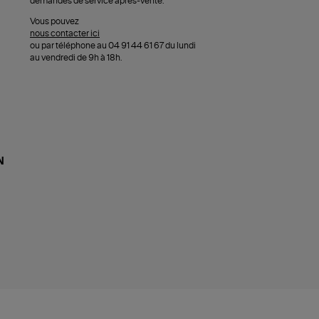
demandes de service après-vente.
Vous pouvez
nous contacter ici
ou par téléphone au 04 91 44 61 67 du lundi
au vendredi de 9h à 18h.
N