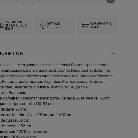
LIVRAISON
RETOUR
PAIEMENT EN
OFFERTE DÈS
OFFERT
3X,4X
150 €
SCRIPTION
alon tailleur en gabardine de laine fuchsia. Passants pour ceinture.
eture zippée sous la braguette et crochet. Deux poches italiennes.
 poches passepoilées boutonnées dans le dos. Boutons effet corne
s. Fentes latérales aux bas de jambes. Plis marqués sur le devant.
e flare. Base droite. Doublé à l'avant jusqu'au genou.
 in :
Roumanie.
le & Coupe :
Notre mannequin porte une taille 36 et mesure 172 cm.
ueur de jambe (taille 36) : 83 cm.
de taille : 76 cm.
eur de fourche : Avant 28 cm, arrière 30 cm.
 de cuisse : 56 cm.
 de cheville : 52 cm.
position :
100% laine vierge.
lure : 100% polyester.