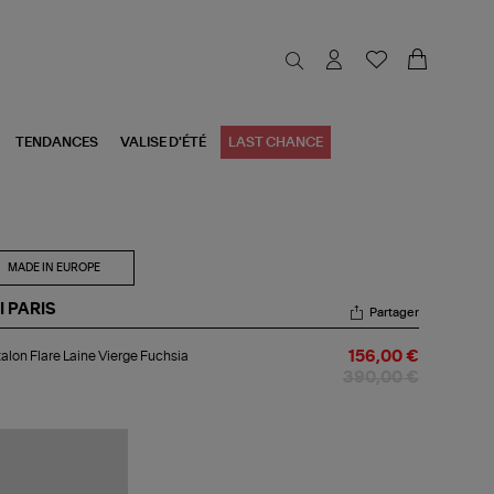
TENDANCES
VALISE D'ÉTÉ
LAST CHANCE
MADE IN EUROPE
I PARIS
Partager
talon
alon Flare Laine Vierge Fuchsia
156,00 €
re
ne
390,00 €
rge
hsia