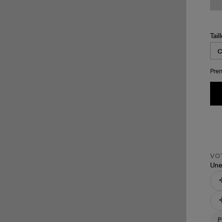
Tail
Pren
VOT
Une