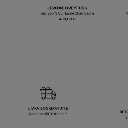
N
JEROME DREYFUSS
te
Sac Bobi S Cuir Lamé Champagne
M
480,00 €
LIVRAISON GRATUITE
RET
à partir de 150 € d'achat*
d