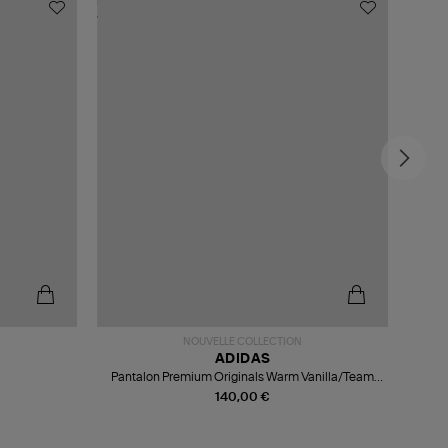
MADE
-6
NOUVELLE COLLECTION
ADIDAS
Pantalon Premium Originals Warm Vanilla/Team
Victory Red
140,00 €