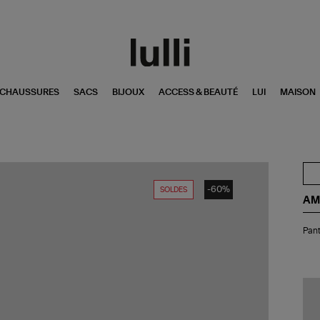
CHAUSSURES
SACS
BIJOUX
ACCESS & BEAUTÉ
LUI
MAISON
-60%
SOLDES
AM
Pan
Pant
Fla
Lai
Vie
Fuc