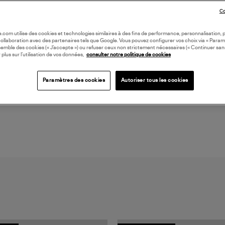
Doub
Co
Cont
Cons
oile.com utilise des cookies et technologies similaires à des fins de performance, personnalisation, p
(re
collaboration avec des partenaires tels que Google. Vous pouvez configurer vos choix via « Param
semble des cookies (« J’accepte ») ou refuser ceux non strictement nécessaires (« Continuer san
 plus sur l’utilisation de vos données,
consulter notre politique de cookies
LI
Paramètres des cookies
Autoriser tous les cookies
DI