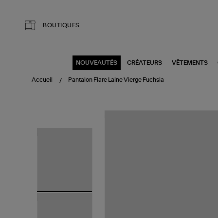
Aller au contenu principal
BOUTIQUES
NOUVEAUTÉS
CRÉATEURS
VÊTEMENTS
Accueil
Pantalon Flare Laine Vierge Fuchsia