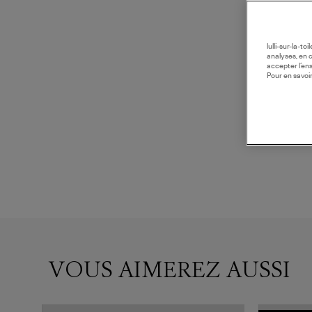
lulli-sur-la-t
analyses, en 
accepter l’en
Pour en savoir
VOUS AIMEREZ AUSSI