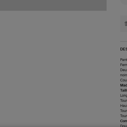
DE
Pant
Ferm
Deux
noir
Coup
Made
Tail
Long
Tour 
Haut
Tour
Tour
Com
Doub