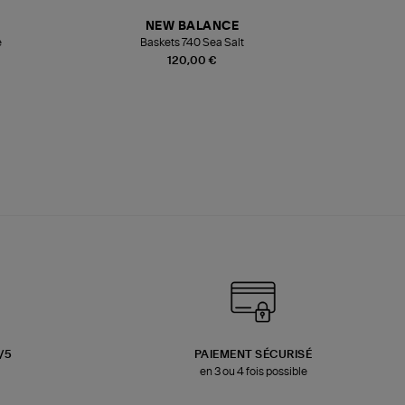
NEW BALANCE
e
Baskets 740 Sea Salt
Veste
120,00 €
3/5
PAIEMENT SÉCURISÉ
en 3 ou 4 fois possible