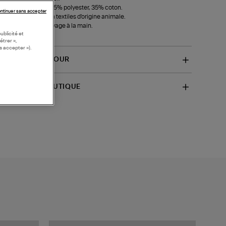
lure des poches : 65% polyester, 35% coton.
ntinuer sans accepter
ient des parties non textiles d'origine animale.
eil d'entretien :
Lavage à la main.
ublicité et
f-FTR006286618)
étrer »,
s accepter »).
VRAISON ET RETOUR
SPONIBILITÉ BOUTIQUE