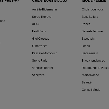
S PRÊT-À-
CRÉATEURS BIJOUX
MODE FEMME
Aurélie Bidermann
Choisi pour vous
Serge Thoraval
Best-Sellers
soe
d1928
Robes
Feidt Paris
Baskets femme
Gigi Clozeau
Sweatshirt
d
Ginette NY
Jeans
Pascale Monvoisin
Sacs à main
Stone Paris
Bijoux tendances
Vanessa Baroni
Doudounes et Parka
Vanrycke
Maison déco
Beauté
Conseil Mode