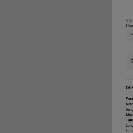
VOT
Une
DE
Pant
avec
fend
Made
Tail
Long
Haut