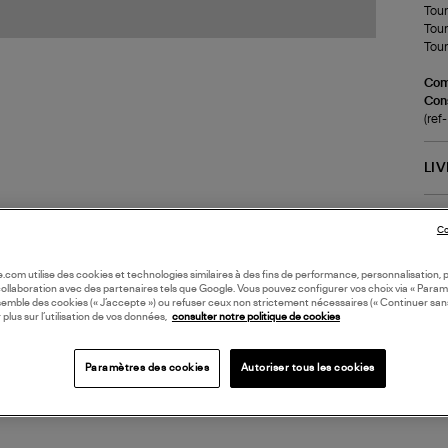
Tour
Tour
Tour
Com
Cons
(re
LI
DI
Co
Coll
oile.com utilise des cookies et technologies similaires à des fins de performance, personnalisation, p
collaboration avec des partenaires tels que Google. Vous pouvez configurer vos choix via « Param
semble des cookies (« J’accepte ») ou refuser ceux non strictement nécessaires (« Continuer san
 plus sur l’utilisation de vos données,
consulter notre politique de cookies
Paramètres des cookies
Autoriser tous les cookies