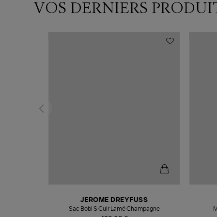
VOS DERNIERS PRODUI
N
JEROME DREYFUSS
te
Sac Bobi S Cuir Lamé Champagne
M