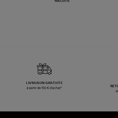
480,00 €
LIVRAISON GRATUITE
RET
à partir de 150 € d'achat*
d