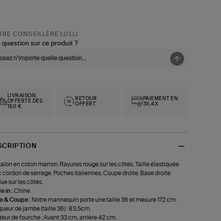
RE CONSEILLÈRE LULLI
 question sur ce produit ?
LIVRAISON
RETOUR
PAIEMENT EN
OFFERTE DÈS
OFFERT
3X,4X
150 €
SCRIPTION
alon en coton marron. Rayures rouge sur les côtés. Taille élastiquée
 cordon de serrage. Poches italiennes. Coupe droite. Base droite
ue sur les côtés.
 in :
Chine.
le & Coupe :
Notre mannequin porte une taille 36 et mesure 172 cm.
ueur de jambe (taille 36) : 83,5cm.
eur de fourche : Avant 33 cm, arrière 42 cm.