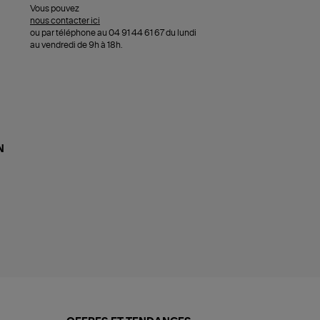
Vous pouvez
nous contacter ici
ou par téléphone au 04 91 44 61 67 du lundi
au vendredi de 9h à 18h.
N