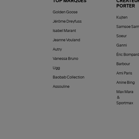
TOP MARQUES
CRÉATEUR
PORTER
Golden Goose
Kujten
Jérôme Dreyfuss
Samsoe Sam
Isabel Marant
Soeur
Jeanne Vouland
Ganni
Autry
Éric Bompar
Vanessa Bruno
Barbour
Ugg
Ami Paris
Baobab Collection
Anine Bing
Assouline
Max Mara
&
Sportmax