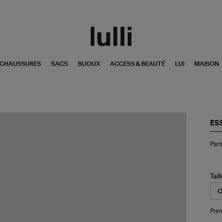
CHAUSSURES
SACS
BIJOUX
ACCESS & BEAUTÉ
LUI
MAISON
ES
Pan
Pan
Fl
Br
Me
Tail
Pren