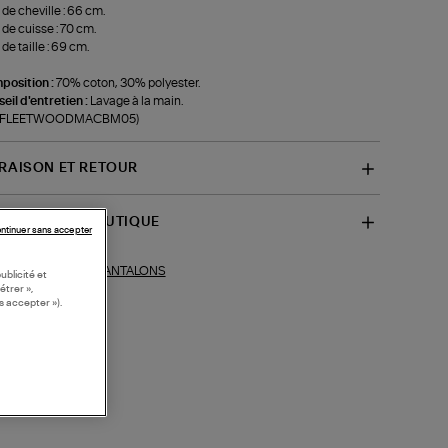
 de cheville : 66 cm.
 de cuisse : 70 cm.
 de taille : 69 cm.
position :
70% coton, 30% polyester.
eil d'entretien :
Lavage à la main.
f-FLEETWOODMACBM05)
VRAISON ET RETOUR
SPONIBILITÉ BOUTIQUE
ntinuer sans accepter
PANTALONS
ections similaires :
ublicité et
étrer »,
s accepter »).