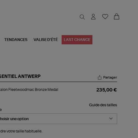
TENDANCES
VALISE D'ÉTÉ
LAST CHANCE
SENTIEL ANTWERP
Partager
talon
talon Fleetwoodmac Bronze Medal
235,00 €
eetwoodmac
onze
dal
Guide des tailles
le
dre votre taille habituelle.