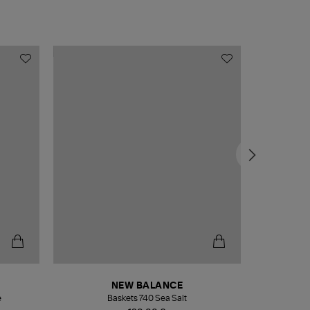
NEW BALANCE
e
Baskets 740 Sea Salt
Veste