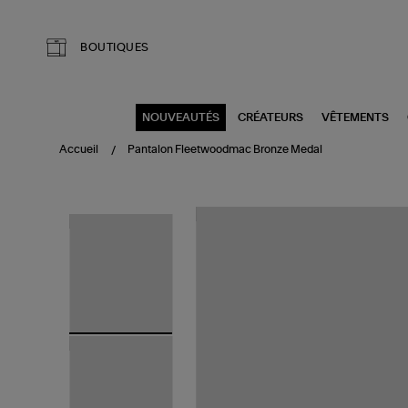
Aller au contenu principal
BOUTIQUES
NOUVEAUTÉS
CRÉATEURS
VÊTEMENTS
Accueil
Pantalon Fleetwoodmac Bronze Medal