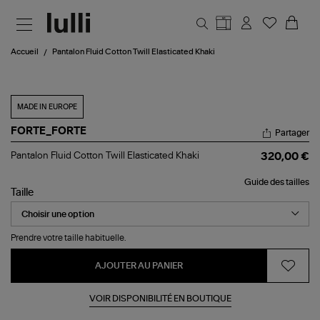
Aller au contenu principal
Accueil
Pantalon Fluid Cotton Twill Elasticated Khaki
MADE IN EUROPE
FORTE_FORTE
Partager
Pantalon
Pantalon Fluid Cotton Twill Elasticated Khaki
320,00 €
Fluid
Cotton
Guide des tailles
Twill
Taille
Elasticated
Khaki
Prendre votre taille habituelle.
AJOUTER AU PANIER
VOIR DISPONIBILITÉ EN BOUTIQUE