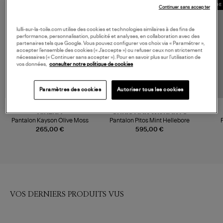
MADE IN EUROPE
MADE 
Continuer sans accepter
lulli-sur-la-toile.com utilise des cookies et technologies similaires à des fins de
performance, personnalisation, publicité et analyses, en collaboration avec des
partenaires tels que Google. Vous pouvez configurer vos choix via « Paramétrer »,
accepter l’ensemble des cookies (« J’accepte ») ou refuser ceux non strictement
nécessaires (« Continuer sans accepter »). Pour en savoir plus sur l’utilisation de
vos données,
consulter notre politique de cookies
Paramètres des cookies
Autoriser tous les cookies
XIRENA
CHRISTIAN WIJNANTS
Pantalon Kayson Olive Moss
Pantalon Pitos Mint Hellebore
265,00 €
595,00 €
VOS DERNIERS PRODUITS VUS