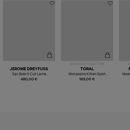
NOUVELLE COLLECTION
N
JEROME DREYFUSS
TORAL
Sac Bobi S Cuir Lamé
Mocassins Killian Sport
Veste
Champagne
Mousse
480,00 €
189,00 €