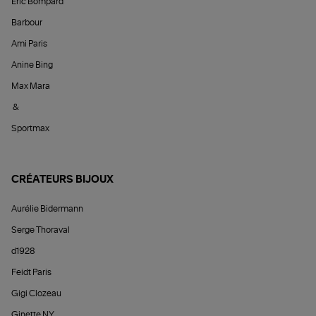
Éric Bompard
Barbour
Ami Paris
Anine Bing
Max Mara
&
Sportmax
CRÉATEURS BIJOUX
Aurélie Bidermann
Serge Thoraval
d1928
Feidt Paris
Gigi Clozeau
Ginette NY