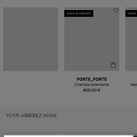
MADE IN EUROPE
MADE 
FORTE_FORTE
Chemise lattementa
Vest
420,00 €
VOUS AIMEREZ AUSSI