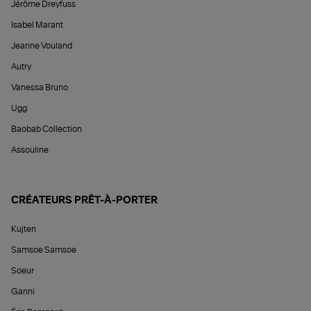
Jérôme Dreyfuss
Isabel Marant
Jeanne Vouland
Autry
Vanessa Bruno
Ugg
Baobab Collection
Assouline
CRÉATEURS PRÊT-À-PORTER
Kujten
Samsoe Samsoe
Soeur
Ganni