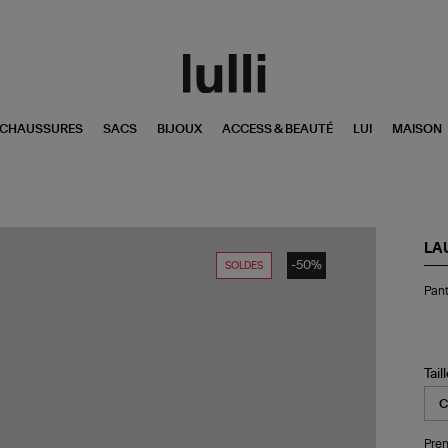
CHAUSSURES
SACS
BIJOUX
ACCESS & BEAUTÉ
LUI
MAISON
LA
-50%
SOLDES
Pan
Pant
Fra
Be
Tail
Pren