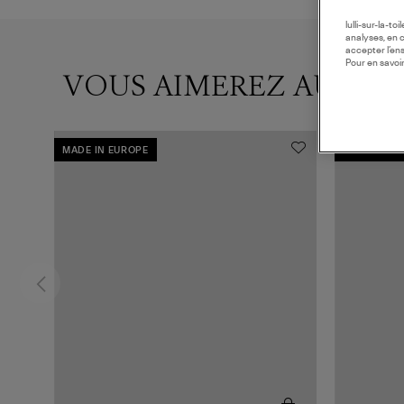
lulli-sur-la-t
analyses, en 
accepter l’en
Pour en savoir
VOUS AIMEREZ AUSSI
MADE IN EUROPE
MADE IN E