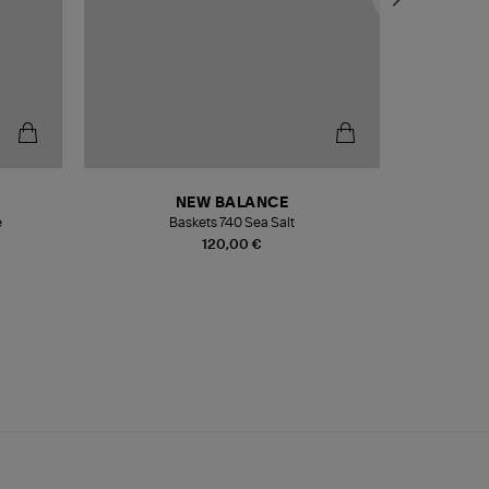
NEW BALANCE
e
Baskets 740 Sea Salt
Veste
120,00 €