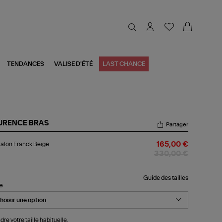
TENDANCES
VALISE D'ÉTÉ
LAST CHANCE
URENCE BRAS
Partager
talon
alon Franck Beige
165,00 €
nck
ige
330,00 €
Guide des tailles
le
dre votre taille habituelle.