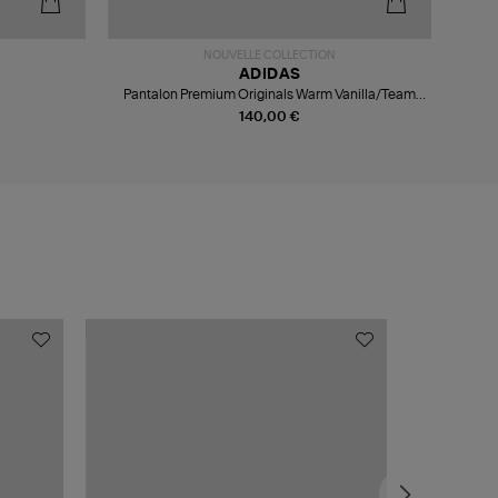
-6
NOUVELLE COLLECTION
ADIDAS
Pantalon Premium Originals Warm Vanilla/Team
Victory Red
140,00 €