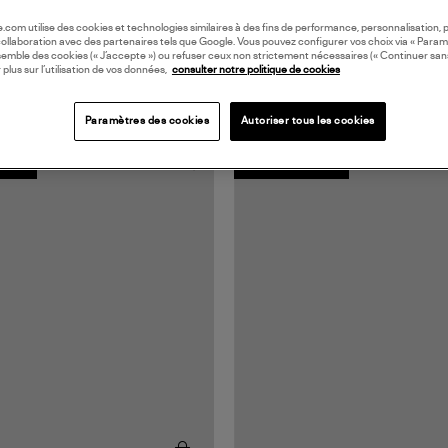
oile.com utilise des cookies et technologies similaires à des fins de performance, personnalisation, p
collaboration avec des partenaires tels que Google. Vous pouvez configurer vos choix via « Param
semble des cookies (« J’accepte ») ou refuser ceux non strictement nécessaires (« Continuer san
 plus sur l’utilisation de vos données,
consulter notre politique de cookies
Paramètres des cookies
Autoriser tous les cookies
UROPE
MADE IN FRANCE