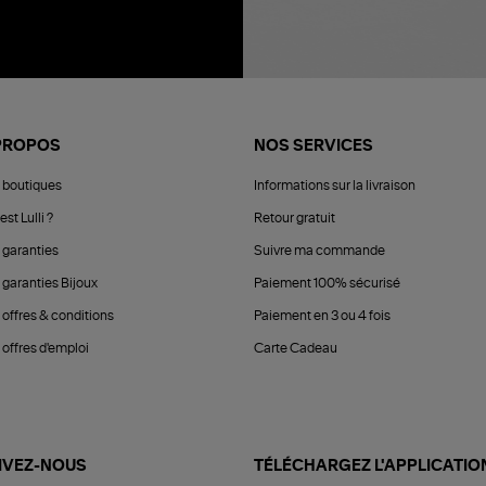
PROPOS
NOS SERVICES
 boutiques
Informations sur la livraison
est Lulli ?
Retour gratuit
 garanties
Suivre ma commande
 garanties Bijoux
Paiement 100% sécurisé
 offres & conditions
Paiement en 3 ou 4 fois
offres d'emploi
Carte Cadeau
IVEZ-NOUS
TÉLÉCHARGEZ L'APPLICATIO