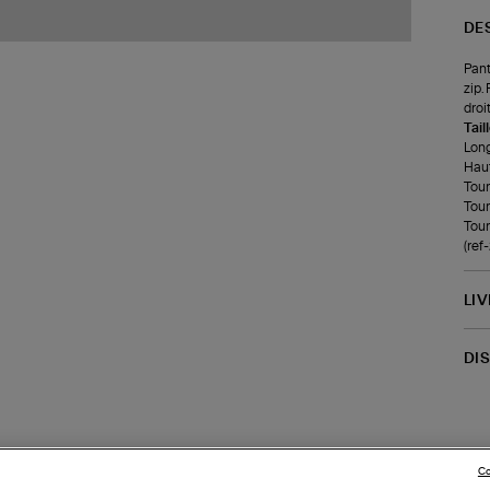
DE
Pant
zip.
droi
Tail
Long
Haut
Tour
Tour
Tour 
(re
LI
DI
Co