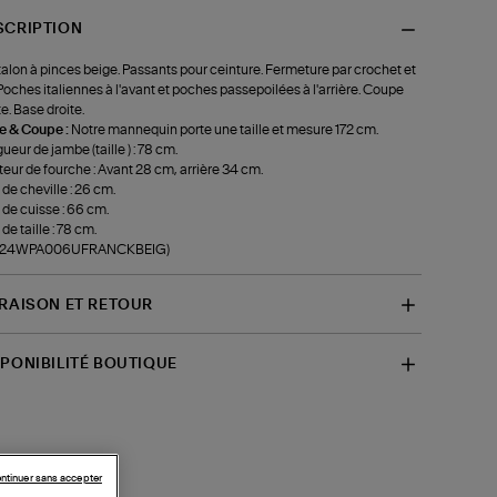
SCRIPTION
alon à pinces beige. Passants pour ceinture. Fermeture par crochet et
 Poches italiennes à l'avant et poches passepoilées à l'arrière. Coupe
te. Base droite.
le & Coupe :
Notre mannequin porte une taille et mesure 172 cm.
ueur de jambe (taille ) : 78 cm.
eur de fourche : Avant 28 cm, arrière 34 cm.
 de cheville : 26 cm.
 de cuisse : 66 cm.
de taille : 78 cm.
f-24WPA006UFRANCKBEIG)
VRAISON ET RETOUR
SPONIBILITÉ BOUTIQUE
ntinuer sans accepter