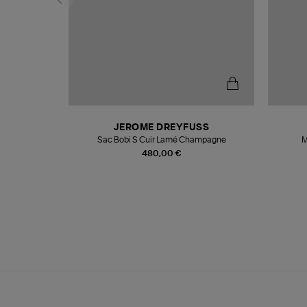
N
JEROME DREYFUSS
te
Sac Bobi S Cuir Lamé Champagne
M
480,00 €