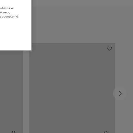
ublicité et
étrer »,
s accepter »).