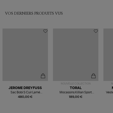
VOS DERNIERS PRODUITS VUS
NOUVELLE COLLECTION
N
JEROME DREYFUSS
TORAL
Sac Bobi S Cuir Lamé
Mocassins Killian Sport
Veste
Champagne
Mousse
480,00 €
189,00 €