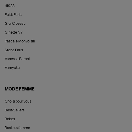
d1928
Feidt Paris
Gigi Clozeau
Ginette NY
Pascale Monvoisin
Stone Paris
Vanessa Baroni
Vanrycke
MODE FEMME
Choisi pour vous
Best-Sellers
Robes
Baskets femme