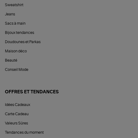
Sweatshirt
Jeans
Sacs à main
Bijoux tendances
Doudounes et Parkas
Maison déco
Beauté
Conseil Mode
OFFRES ET TENDANCES
Idées Cadeaux
Carte Cadeau
Valeurs Sûres
Tendances du moment