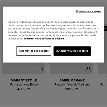
VOUS AIMEREZ AUSSI
Continuer sans accepter
lulli-sur-la-toile.com utilise des cookies et technologies similaires à des fins de
performance, personnalisation, publicité et analyses, en collaboration avec des
partenaires tels que Google. Vous pouvez configurer vos choix via « Paramétrer »,
MADE 
accepter l’ensemble des cookies (« J’accepte ») ou refuser ceux non strictement
nécessaires (« Continuer sans accepter »). Pour en savoir plus sur l’utilisation de
vos données,
consulter notre politique de cookies
Paramètres des cookies
Autoriser tous les cookies
N
MARANT ÉTOILE
ISABEL MARANT
Pantalon Kylea Beige
Pantalon Noanda Medium
Panta
Grey
375,00 €
495,00 €