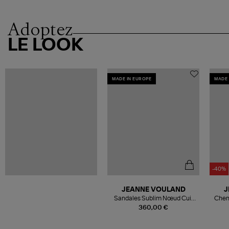
Adoptez
LE LOOK
MADE IN EUROPE
MADE 
-40%
JEANNE VOULAND
J
Sandales Sublim Nœud Cuir
Chemi
Suédé Noir
360,00 €