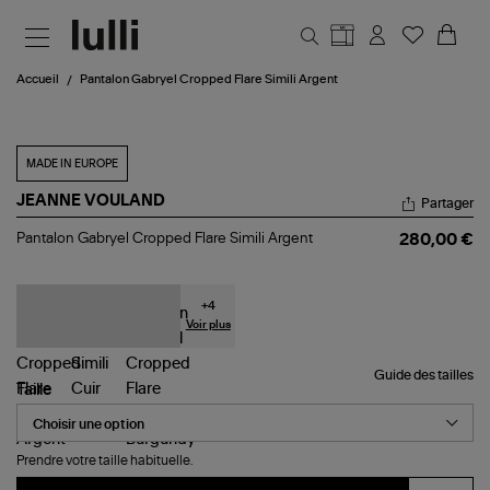
Aller au contenu principal
Accueil
Pantalon Gabryel Cropped Flare Simili Argent
MADE IN EUROPE
JEANNE VOULAND
Partager
Pantalon
Pantalon Gabryel Cropped Flare Simili Argent
280,00 €
Gabryel
Cropped
Flare
Simili
+
4
Argent
Voir plus
Guide des tailles
Taille
Prendre votre taille habituelle.