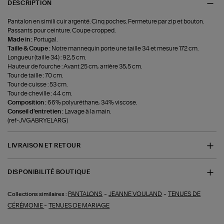
DESCRIPTION
Pantalon en simili cuir argenté. Cinq poches. Fermeture par zip et bouton.
Passants pour ceinture. Coupe cropped.
Made in :
Portugal.
Taille & Coupe :
Notre mannequin porte une taille 34 et mesure 172 cm.
Longueur (taille 34) : 92,5 cm.
Hauteur de fourche : Avant 25 cm, arrière 35,5 cm.
Tour de taille : 70 cm.
Tour de cuisse : 53 cm.
Tour de cheville : 44 cm.
Composition :
66% polyuréthane, 34% viscose.
Conseil d'entretien :
Lavage à la main.
(ref-JVGABRYELARG)
LIVRAISON ET RETOUR
DISPONIBILITÉ BOUTIQUE
-
-
PANTALONS
JEANNE VOULAND
TENUES DE
Collections similaires :
-
CÉRÉMONIE
TENUES DE MARIAGE