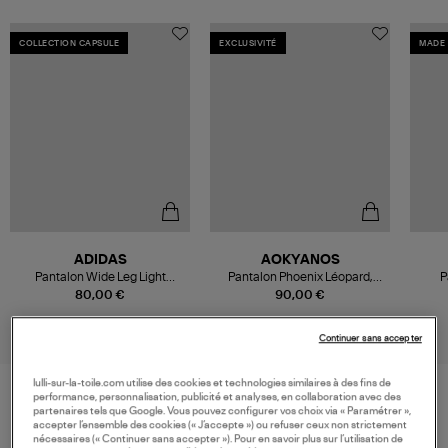
COLLECTION CAPSULE
EXCLUSIVITÉ
MADE 
ADIDAS
AOKYANOS
Pantalon Wide Leg Light
Pantalon Phoenix Léopard,
P
Denim, Capsule Summer Glow
Exclusivité Lulli
80,00 €
90,00 €
Continuer sans accepter
lulli-sur-la-toile.com utilise des cookies et technologies similaires à des fins de
performance, personnalisation, publicité et analyses, en collaboration avec des
partenaires tels que Google. Vous pouvez configurer vos choix via « Paramétrer »,
VOS DERNIERS PRODUITS VUS
accepter l’ensemble des cookies (« J’accepte ») ou refuser ceux non strictement
nécessaires (« Continuer sans accepter »). Pour en savoir plus sur l’utilisation de