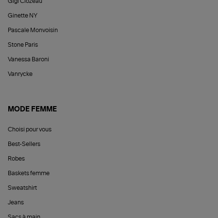
Gigi Clozeau
Ginette NY
Pascale Monvoisin
Stone Paris
Vanessa Baroni
Vanrycke
MODE FEMME
Choisi pour vous
Best-Sellers
Robes
Baskets femme
Sweatshirt
Jeans
Sacs à main