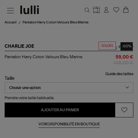
Aller au contenu principal
Accueil
Pantalon Harry Coton Velours Bleu Marine
SOLDES
-60%
CHARLIE JOE
Partager
Pantalon
Pantalon Harry Coton Velours Bleu Marine
59,00 €
Harry
148,00 €
Coton
Velours
Guide des tailles
Bleu
Taille
Marine
Prendre votre taille habituelle.
AJOUTER AU PANIER
VOIR DISPONIBILITÉ EN BOUTIQUE