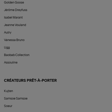
Golden Goose
Jérôme Dreyfuss
Isabel Marant
Jeanne Vouland
Autry
Vanessa Bruno
Ugg
Baobab Collection
Assouline
CRÉATEURS PRÊT-À-PORTER
Kujten
Samsoe Samsoe
Soeur