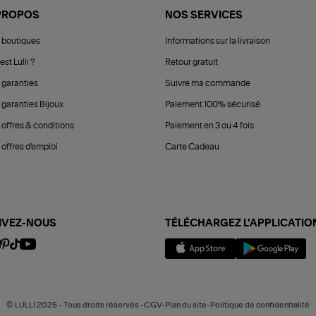
PROPOS
NOS SERVICES
 boutiques
Informations sur la livraison
est Lulli ?
Retour gratuit
 garanties
Suivre ma commande
 garanties Bijoux
Paiement 100% sécurisé
 offres & conditions
Paiement en 3 ou 4 fois
offres d'emploi
Carte Cadeau
IVEZ-NOUS
TÉLÉCHARGEZ L'APPLICATIO
© LULLI 2025 - Tous droits réservés -CGV-Plan du site-Politique de confidentialité