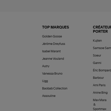
TOP MARQUES
CRÉATEUR
PORTER
Golden Goose
Kujten
Jérôme Dreyfuss
Samsoe Sam
Isabel Marant
Soeur
Jeanne Vouland
Ganni
Autry
Éric Bompar
Vanessa Bruno
Barbour
Ugg
Ami Paris
Baobab Collection
Anine Bing
Assouline
Max Mara
&
Sportmax