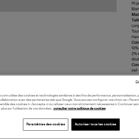
Pli p
Bla
Made
Tail
Long
Tour
Hanc
Com
10% 
2% 
doub
Cons
(re
Co
LI
oile.com utilise des cookies et technologies similaires à des fins de performance, personnalisation, p
collaboration avec des partenaires tels que Google. Vous pouvez configurer vos choix via « Param
DI
semble des cookies (« J’accepte ») ou refuser ceux non strictement nécessaires (« Continuer san
 plus sur l’utilisation de vos données,
consulter notre politique de cookies
Coll
Paramètres des cookies
Autoriser tous les cookies