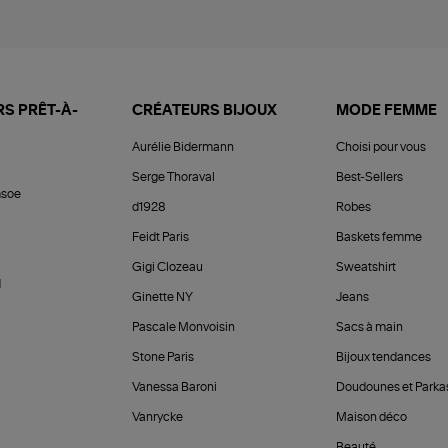
S PRÊT-À-
CRÉATEURS BIJOUX
MODE FEMME
Aurélie Bidermann
Choisi pour vous
Serge Thoraval
Best-Sellers
soe
d1928
Robes
Feidt Paris
Baskets femme
Gigi Clozeau
Sweatshirt
d
Ginette NY
Jeans
Pascale Monvoisin
Sacs à main
Stone Paris
Bijoux tendances
Vanessa Baroni
Doudounes et Parka
Vanrycke
Maison déco
Beauté