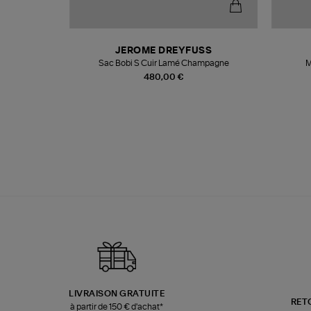
N
JEROME DREYFUSS
te
Sac Bobi S Cuir Lamé Champagne
M
480,00 €
LIVRAISON GRATUITE
RET
à partir de 150 € d'achat*