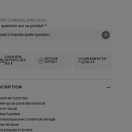
RE CONSEILLÈRE LULLI
 question sur ce produit ?
LIVRAISON
RETOUR
PAIEMENT EN
OFFERTE DÈS
OFFERT
3X,4X
150 €
SCRIPTION
alon en coton bio
le qui se porte décontracté
le mi-haute
bes fuselées
le élastique avec cordon de serrage
hes fendues
e plaquée à l'arrière