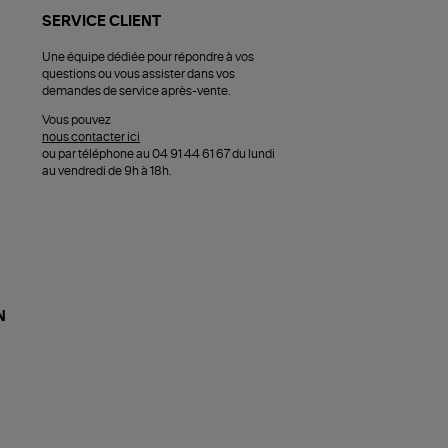
SERVICE CLIENT
Une équipe dédiée pour répondre à vos
questions ou vous assister dans vos
demandes de service après-vente.
Vous pouvez
nous contacter ici
ou par téléphone au 04 91 44 61 67 du lundi
au vendredi de 9h à 18h.
N