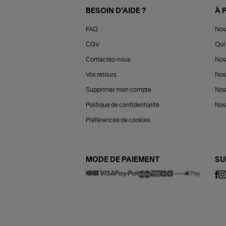
BESOIN D'AIDE ?
À 
FAQ
Nos
CGV
Qui 
Contactez-nous
Nos
Vos retours
Nos
Supprimer mon compte
Nos
Politique de confidentialité
Nos 
Préférences de cookies
MODE DE PAIEMENT
SU