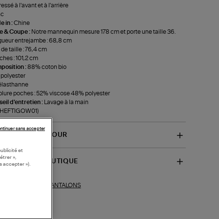
ressé à l'avant et à l'arrière
nc
 in :
Chine
le & Coupe :
Notre mannequin mesure 178 cm et porte une taille 36.
ueur entrejambe : 68,8 cm
 de taille : 76,4 cm
hes : 101,2 cm
position :
88% coton bio
polyester
élasthanne
lure poches : 52% viscose 48% polyester
eil d'entretien :
Lavage à la main
f-HEFTIGOW01)
ntinuer sans accepter
VRAISON ET RETOUR
ublicité et
étrer »,
SPONIBILITÉ BOUTIQUE
s accepter »).
PANTALONS
ections similaires :