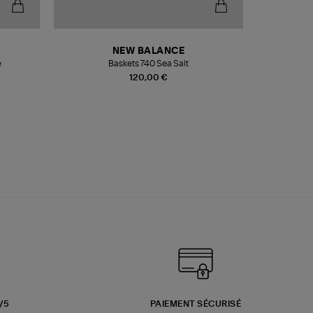
NEW BALANCE
e
Baskets 740 Sea Salt
Veste
120,00 €
3/5
PAIEMENT SÉCURISÉ