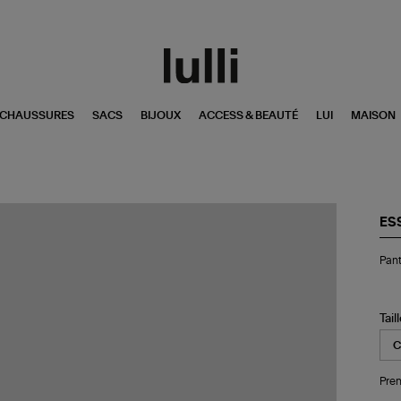
CHAUSSURES
SACS
BIJOUX
ACCESS & BEAUTÉ
LUI
MAISON
ES
Pan
Pant
Hef
Bla
Tail
Pren