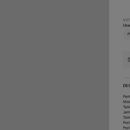
VOT
Une
DE
Pant
Modè
Tail
Jam
Tail
Poc
Poch