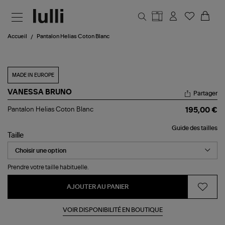
Aller au contenu principal
Accueil
Pantalon Helias Coton Blanc
MADE IN EUROPE
VANESSA BRUNO
Partager
Pantalon
Pantalon Helias Coton Blanc
195,00 €
Helias
Coton
Guide des tailles
Blanc
Taille
Prendre votre taille habituelle.
AJOUTER AU PANIER
VOIR DISPONIBILITÉ EN BOUTIQUE