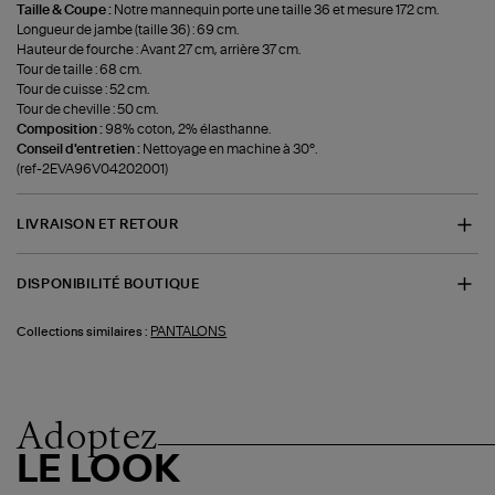
Taille & Coupe :
Notre mannequin porte une taille 36 et mesure 172 cm.
Longueur de jambe (taille 36) : 69 cm.
Hauteur de fourche : Avant 27 cm, arrière 37 cm.
Tour de taille : 68 cm.
Tour de cuisse : 52 cm.
Tour de cheville : 50 cm.
Composition :
98% coton, 2% élasthanne.
Conseil d'entretien :
Nettoyage en machine à 30°.
(ref-2EVA96V04202001)
LIVRAISON ET RETOUR
DISPONIBILITÉ BOUTIQUE
PANTALONS
Collections similaires :
Adoptez
LE LOOK