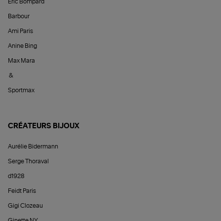
Éric Bompard
Barbour
Ami Paris
Anine Bing
Max Mara
&
Sportmax
CRÉATEURS BIJOUX
Aurélie Bidermann
Serge Thoraval
d1928
Feidt Paris
Gigi Clozeau
Ginette NY