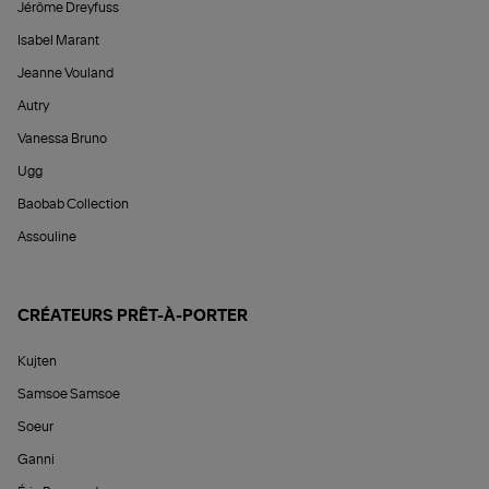
Jérôme Dreyfuss
Isabel Marant
Jeanne Vouland
Autry
Vanessa Bruno
Ugg
Baobab Collection
Assouline
CRÉATEURS PRÊT-À-PORTER
Kujten
Samsoe Samsoe
Soeur
Ganni