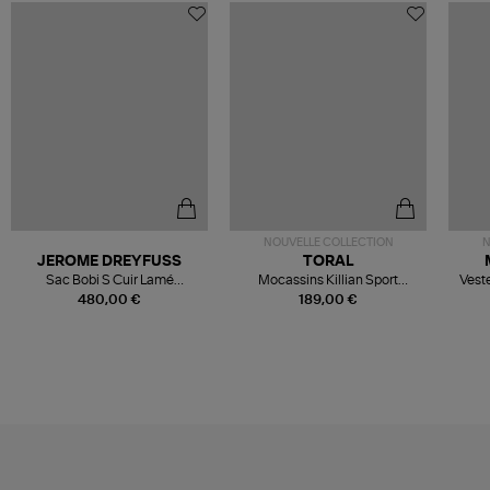
NOUVELLE COLLECTION
N
JEROME DREYFUSS
TORAL
Sac Bobi S Cuir Lamé
Mocassins Killian Sport
Veste
Champagne
Mousse
480,00 €
189,00 €