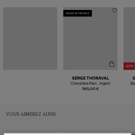
MADE IN FRANCE
-40%
SERGE THORAVAL
Chevalière Rien... Argent
Ba
365,00 €
VOUS AIMEREZ AUSSI