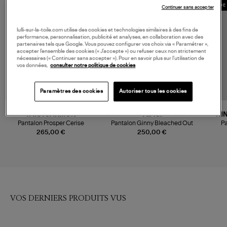
MADE 
Continuer sans accepter
lulli-sur-la-toile.com utilise des cookies et technologies similaires à des fins de
performance, personnalisation, publicité et analyses, en collaboration avec des
partenaires tels que Google. Vous pouvez configurer vos choix via « Paramétrer »,
accepter l’ensemble des cookies (« J’accepte ») ou refuser ceux non strictement
nécessaires (« Continuer sans accepter »). Pour en savoir plus sur l’utilisation de
vos données,
consulter notre politique de cookies
Paramètres des cookies
Autoriser tous les cookies
TARA JARMON
A.P.C.
NI
Pantalon Prosper Cerise
Pantalon Ginny Bleached Out
Pa
265,00 €
250,00 €
VOS DERNIERS PRODUITS VUS