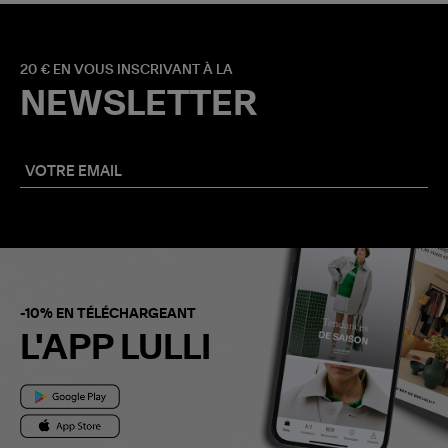
20 € EN VOUS INSCRIVANT À LA
NEWSLETTER
-10% EN TÉLÉCHARGEANT
L'APP LULLI