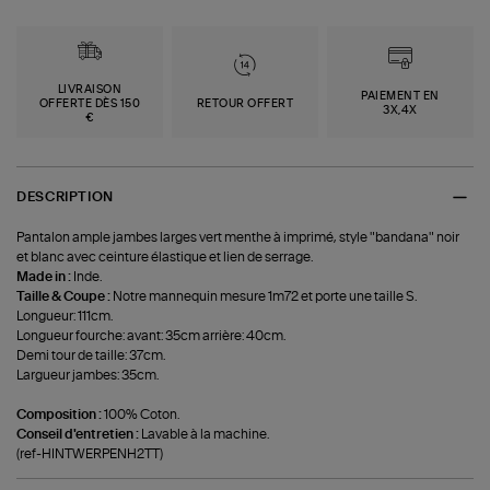
LIVRAISON
PAIEMENT EN
OFFERTE DÈS 150
RETOUR OFFERT
3X,4X
€
DESCRIPTION
Pantalon ample jambes larges vert menthe à imprimé, style "bandana" noir
et blanc avec ceinture élastique et lien de serrage.
Made in :
Inde.
Taille & Coupe :
Notre mannequin mesure 1m72 et porte une taille S.
Longueur: 111cm.
Longueur fourche: avant: 35cm arrière: 40cm.
Demi tour de taille: 37cm.
Largueur jambes: 35cm.
Composition :
100% Coton.
Conseil d'entretien :
Lavable à la machine.
(ref-HINTWERPENH2TT)