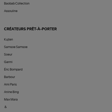
Baobab Collection
Assouline
CRÉATEURS PRÊT-À-PORTER
Kujten
Samsoe Samsoe
Soeur
Ganni
Éric Bompard
Barbour
Ami Paris
Anine Bing
Max Mara
&