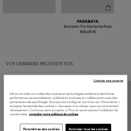
PARABAYA
Bracelets Trio Alamanda Rose
105,00 €
VOS DERNIERS PRODUITS VUS
Continuer sans accepter
lulli-sur-la-toile.com utilise des cookies et technologies similaires à des fins de
performance, personnalisation, publicité et analyses, en collaboration avec des
partenaires tels que Google. Vous pouvez configurer vos choix via « Paramétrer »,
accepter l’ensemble des cookies (« J’accepte ») ou refuser ceux non strictement
nécessaires (« Continuer sans accepter »). Pour en savoir plus sur l’utilisation de
vos données,
consulter notre politique de cookies
Paramètres des cookies
Autoriser tous les cookies