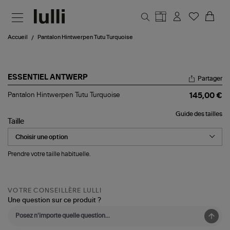
Aller au contenu principal
Accueil
Pantalon Hintwerpen Tutu Turquoise
ESSENTIEL ANTWERP
Partager
Pantalon
Pantalon Hintwerpen Tutu Turquoise
145,00 €
Hintwerpen
Tutu
Guide des tailles
Turquoise
Taille
Prendre votre taille habituelle.
VOTRE CONSEILLÈRE LULLI
Une question sur ce produit ?