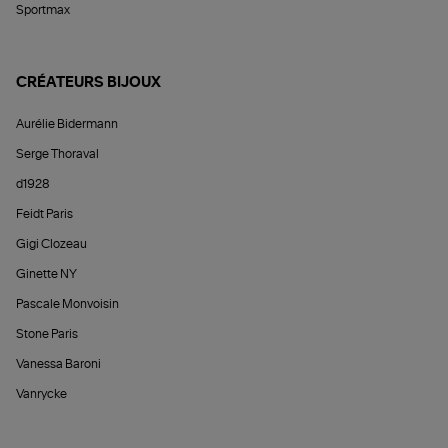
Sportmax
CRÉATEURS BIJOUX
Aurélie Bidermann
Serge Thoraval
d1928
Feidt Paris
Gigi Clozeau
Ginette NY
Pascale Monvoisin
Stone Paris
Vanessa Baroni
Vanrycke